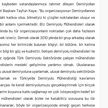
 kaybeden vatandaşlarımıza rahmet dileyen Demiryolları
 Başkanı Tayfun Kaya; “Bu organizasyonun Demiryollarının
i katkısı olsa, bilmeliyiz ki çizgiler noktalardan oluşur ve
bir anlamı içermektedir. Biz Demiryolu Mühendisleri olarak
lında bu tür organizasyonların noktadan çok daha fazlasını
ek isteriz. Dernek olarak 2010 yılında bir grup arkadaş olarak
cımız her birimizde bulunan bilgiyi; bir bütüne, bir katma
 bilgi bir güç ve kudrettir. Gelişen demiryolu mühendisleri ile
uz ışığında Türk Demiryolu Sektöründe çalışan mühendisler
slerin mesleki gelişimine yardımcı olmak, Uluslararası
nu ulusal demiryoluna uyarlamak, ulusal demiryolu sektörünün
ağlamak ve Türkiye’de Demiryolu Mühendisliği kavramını
parçası ile kendi demiryolumuzu gerçekleştirmek için birçok
ariyerim boyunca katkı sağlamayı en çok isteyeceğim hedef bir
u mühendisleri olarak bizler ne katabiliriz sorusuna bu tür
za inanarak; böyle bir organizasyonda emeği geçen herkese