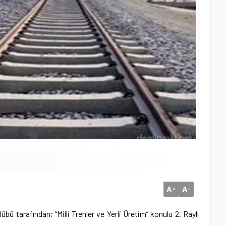
A
A
+
-
bü tarafından; “Milli Trenler ve Yerli Üretim” konulu 2. Raylı