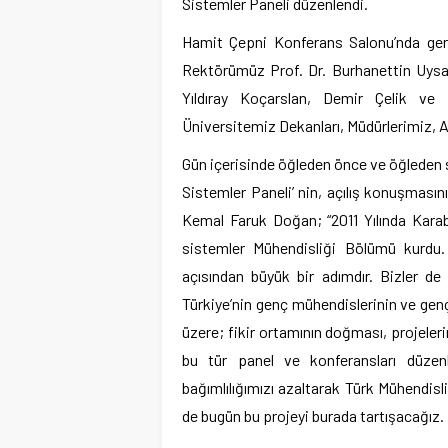
Sistemler Paneli düzenlendi.
Hamit Çepni Konferans Salonu’nda gerç
Rektörümüz Prof. Dr. Burhanettin Uysal
Yıldıray Koçarslan, Demir Çelik ve R
Üniversitemiz Dekanları, Müdürlerimiz, Ak
Gün içerisinde öğleden önce ve öğleden s
Sistemler Paneli’ nin, açılış konuşması
Kemal Faruk Doğan; “2011 Yılında Karab
sistemler Mühendisliği Bölümü kurdu
açısından büyük bir adımdır. Bizler d
Türkiye’nin genç mühendislerinin ve genç
üzere; fikir ortamının doğması, projelerin
bu tür panel ve konferansları düzenl
bağımlılığımızı azaltarak Türk Mühendisli
de bugün bu projeyi burada tartışacağız. K