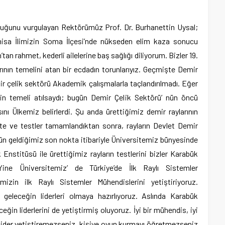
lduğunu vurgulayan Rektörümüz Prof. Dr. Burhanettin Uysal;
sa İlimizin Soma İlçesi’nde nükseden elim kaza sonucu
an rahmet, kederli ailelerine baş sağlığı diliyorum. Bizler 19.
rının temelini atan bir ecdadın torunlarıyız. Geçmişte Demir
ir çelik sektörü Akademik çalışmalarla taçlandırılmadı. Eğer
’nin temeli atılsaydı; bugün Demir Çelik Sektörü’ nün öncü
ını Ülkemiz belirlerdi. Şu anda ürettiğimiz demir raylarının
ekte ve testler tamamlandıktan sonra, rayların Devlet Demir
ugün geldiğimiz son nokta itibariyle Üniversitemiz bünyesinde
 Enstitüsü ile ürettiğimiz rayların testlerini bizler Karabük
 Yine Üniversitemiz’ de Türkiye’de İlk Raylı Sistemler
izin ilk Raylı Sistemler Mühendislerini yetiştiriyoruz.
 geleceğin liderleri olmaya hazırlıyoruz. Aslında Karabük
eğin liderlerini de yetiştirmiş oluyoruz. İyi bir mühendis, iyi
bir lider yetiştiremezseniz, kişiye oyun kurmayı öğretmezseniz