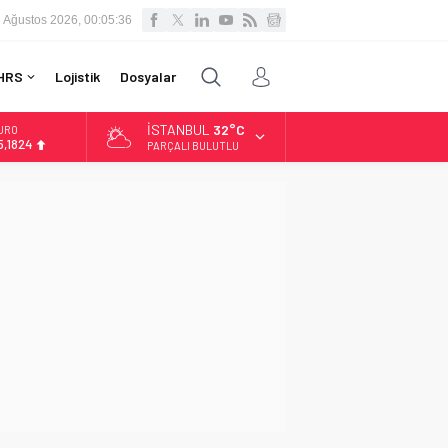
 Ağustos 2026, 00:05:37
HRS
Lojistik
Dosyalar
İSTANBUL
32°C
LTIN
.662,10
PARÇALI BULUTLU
İST
3.779,39
OLAR
7,6954
URO
5,1824