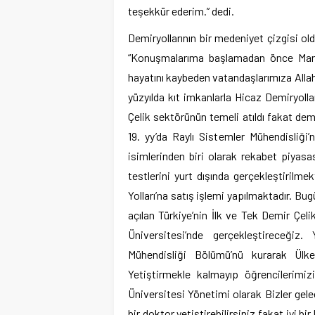
teşekkür ederim.” dedi.
Demiryollarının bir medeniyet çizgisi o
“Konuşmalarıma başlamadan önce Mani
hayatını kaybeden vatandaşlarımıza Allah’t
yüzyılda kıt imkanlarla Hicaz Demiryolla
Çelik sektörünün temeli atıldı fakat dem
19. yy’da Raylı Sistemler Mühendisliği
isimlerinden biri olarak rekabet piyasas
testlerini yurt dışında gerçekleştirilm
Yolları’na satış işlemi yapılmaktadır. B
açılan Türkiye’nin İlk ve Tek Demir Çelik
Üniversitesi’nde gerçekleştireceğiz.
Mühendisliği Bölümü’nü kurarak Ülkem
Yetiştirmekle kalmayıp öğrencilerimizi
Üniversitesi Yönetimi olarak Bizler gelec
bir doktor yetiştirebilirsiniz fakat iyi 