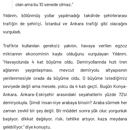
olan ama bu 10 senede olmaz.”
Yıldırım, bölünmüş yollar yapılmadığı takdirde şehirlerarası
trafiğin de şehiriçi, İstanbul ve Ankara trafiği gibi olacağını
vurguladı.
Trafikte kullanılan gereksiz yakıtın, havaya verilen egzoz
miktarının ekonominin kaybı olduğunu vurgulayan Yıldırım,
“Havayolunda 4 kat büyüme oldu. Demiryollarında hızlı tren
ağlarının yaygınlaşması, mevcut demiryolu altyapısının
yenilenmesiyle orada da büyüme oldu. O büyüme istediğimiz
seviyede değil ama mesele, yolcu da 4 katı geçti. Bugün Konya-
Ankara, Ankara-Eskişehir arasındaki seyahatlerin yüzde 72’si
demiryoluyla. Şimdi insan niye arabaya binsin? Araba sürmek her
zaman zevkli bir şey değil. Bir müddet sonra yük olur, yorgunluk
başlıyor, dikkat dağılıyor, risk, tehlike artıyor, kaza meydana
gelebiliyor.” diye konuştu.