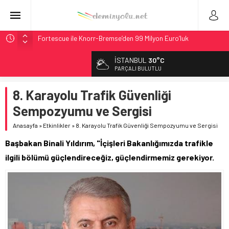
Fortescue ile Knorr-Bremse’den 99 Milyon Euro’luk
Sinyalizasyon Anlaşması
İSTANBUL
30°C
Stadler, Austin’e 21 CITYLINK Hafif Raylı Aracı Tedarik
PARÇALI BULUTLU
Edecek
9,9 Milyar Dolarlık Mor Hat’ta Tel Testleri Başladı
8. Karayolu Trafik Güvenliği
Utah’ta 31 Milyon Dolarlık Proje Trafik Çilesini Bitiriyor
Sempozyumu ve Sergisi
CRRC, Salvador Metrosu İçin 83,9 Milyon Euro’luk Anlaşma
Anasayfa
»
Etkinlikler
»
8. Karayolu Trafik Güvenliği Sempozyumu ve Sergisi
İmzaladı
Başbakan Binali Yıldırım, "İçişleri Bakanlığımızda trafikle
ilgili bölümü güçlendireceğiz, güçlendirmemiz gerekiyor.