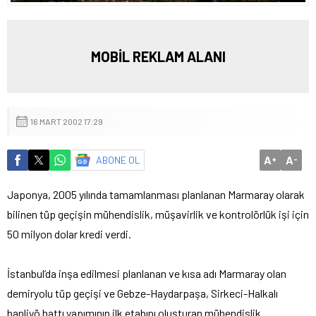
MOBİL REKLAM ALANI
16 MART 2002 17:29
A
A
ABONE OL
+
-
Japonya, 2005 yılında tamamlanması planlanan Marmaray olarak
bilinen tüp geçişin mühendislik, müşavirlik ve kontrolörlük işi için
50 milyon dolar kredi verdi.
İstanbul’da inşa edilmesi planlanan ve kısa adı Marmaray olan
demiryolu tüp geçişi ve Gebze-Haydarpaşa, Sirkeci-Halkalı
banliyö hattı
yapımının ilk etabını oluşturan mühendislik