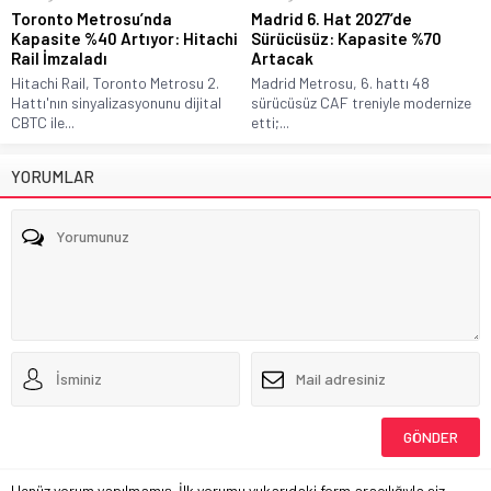
Toronto Metrosu’nda
Madrid 6. Hat 2027’de
Kapasite %40 Artıyor: Hitachi
Sürücüsüz: Kapasite %70
Rail İmzaladı
Artacak
Hitachi Rail, Toronto Metrosu 2.
Madrid Metrosu, 6. hattı 48
Hattı'nın sinyalizasyonunu dijital
sürücüsüz CAF treniyle modernize
CBTC ile...
etti;...
YORUMLAR
Henüz yorum yapılmamış. İlk yorumu yukarıdaki form aracılığıyla siz