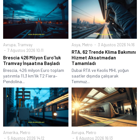
Avrupa
,
Tramvay
Asya
,
Metro
3 Ağustos 2026 14:16
7 Ağustos 2026 10:11
RTA, 62 Trende Klima Bakımını
Brescia 426 Milyon Euro’luk
Hizmet Aksatmadan
Tramvay İnşaatına Başladı
Tamamladı
Brescia, 426 milyon Euro toplam
Dubai RTA ve Keolis MHI, yoğun
yatırımla 11,3 km'lik T2 Fiera–
saatler dışında çalışarak
Pendolina...
Temmuz...
Amerika
,
Metro
Avrupa
,
Metro
5 Ağustos 2026 14:12
6 Ağustos 2026 16:13