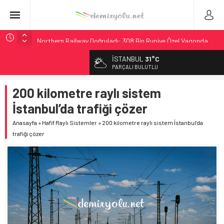
Northern Railway Doğruladı: 308 Bin Rupiye Özel Vagonda
Puja
İSTANBUL
31°C
Chicago’da Metra Polisi BVLOS Drone’larla Müdahale
PARÇALI BULUTLU
Süresini Kısalttı
NJ Transit’ten Tarihi Bütçe: 46 Yılın Rekoru Onaylandı
200 kilometre raylı sistem
Rocky Mountain, Güneş Enerjili Tesisten İlk Rayı Sevk Etti
İstanbul’da trafiği çözer
Brescia 426 Milyon Euro’luk Tramvay İnşaatına Başladı
Anasayfa
»
Hafif Raylı Sistemler
»
200 kilometre raylı sistem İstanbul’da
trafiği çözer