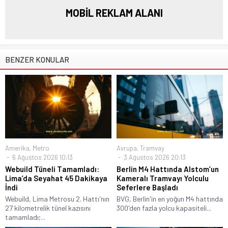
MOBİL REKLAM ALANI
BENZER KONULAR
Amerika
,
Metro
Avrupa
,
Tramvay
6 Ağustos 2026 10:13
3 Ağustos 2026 20:13
Webuild Tüneli Tamamladı:
Berlin M4 Hattında Alstom’un
Lima’da Seyahat 45 Dakikaya
Kameralı Tramvayı Yolculu
İndi
Seferlere Başladı
Webuild, Lima Metrosu 2. Hattı'nın
BVG, Berlin'in en yoğun M4 hattında
27 kilometrelik tünel kazısını
300'den fazla yolcu kapasiteli...
tamamladı;...