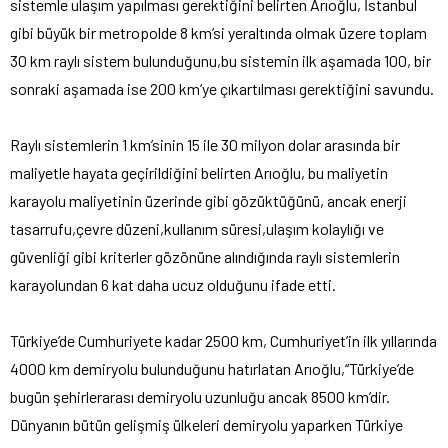
sistemle ulaşım yapılması gerektiğini belirten Arıoğlu, İstanbul
gibi büyük bir metropolde 8 km’si yeraltında olmak üzere toplam
30 km raylı sistem bulunduğunu,bu sistemin ilk aşamada 100, bir
sonraki aşamada ise 200 km’ye çıkartılması gerektiğini savundu.
Raylı sistemlerin 1 km’sinin 15 ile 30 milyon dolar arasında bir
maliyetle hayata geçirildiğini belirten Arıoğlu, bu maliyetin
karayolu maliyetinin üzerinde gibi gözüktüğünü, ancak enerji
tasarrufu,çevre düzeni,kullanım süresi,ulaşım kolaylığı ve
güvenliği gibi kriterler gözönüne alındığında raylı sistemlerin
karayolundan 6 kat daha ucuz olduğunu ifade etti.
Türkiye’de Cumhuriyete kadar 2500 km, Cumhuriyet’in ilk yıllarında
4000 km demiryolu bulunduğunu hatırlatan Arıoğlu,‘‘Türkiye’de
bugün şehirlerarası demiryolu uzunluğu ancak 8500 km’dir.
Dünyanın bütün gelişmiş ülkeleri demiryolu yaparken Türkiye