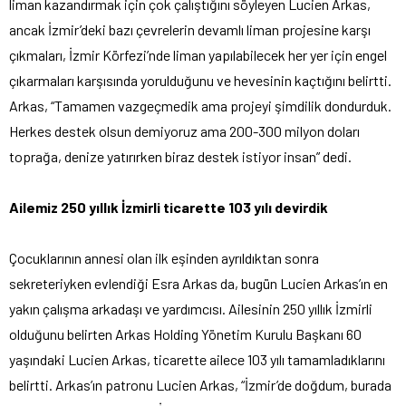
liman kazandırmak için çok çalıştığını söyleyen Lucien Arkas,
ancak İzmir’deki bazı çevrelerin devamlı liman projesine karşı
çıkmaları, İzmir Körfezi’nde liman yapılabilecek her yer için engel
çıkarmaları karşısında yorulduğunu ve hevesinin kaçtığını belirtti.
Arkas, “Tamamen vazgeçmedik ama projeyi şimdilik dondurduk.
Herkes destek olsun demiyoruz ama 200-300 milyon doları
toprağa, denize yatırırken biraz destek istiyor insan” dedi.
Ailemiz 250 yıllık İzmirli ticarette 103 yılı devirdik
Çocuklarının annesi olan ilk eşinden ayrıldıktan sonra
sekreteriyken evlendiği Esra Arkas da, bugün Lucien Arkas’ın en
yakın çalışma arkadaşı ve yardımcısı. Ailesinin 250 yıllık İzmirli
olduğunu belirten Arkas Holding Yönetim Kurulu Başkanı 60
yaşındaki Lucien Arkas, ticarette ailece 103 yılı tamamladıklarını
belirtti. Arkas’ın patronu Lucien Arkas, “İzmir’de doğdum, burada