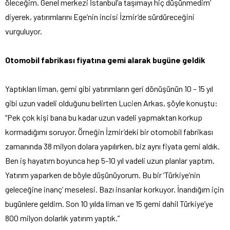
öleceğim. Genel merkezi İstanbul’a taşımayı hiç düşünmedim’
diyerek, yatırımlarını Ege’nin incisi İzmir’de sürdüreceğini
vurguluyor.
Otomobil fabrikası fiyatına gemi alarak bugüne geldik
Yaptıkları liman, gemi gibi yatırımların geri dönüşünün 10 – 15 yıl
gibi uzun vadeli olduğunu belirten Lucien Arkas, şöyle konuştu:
“Pek çok kişi bana bu kadar uzun vadeli yapmaktan korkup
kormadığımı soruyor. Örneğin İzmir’deki bir otomobil fabrikası
zamanında 38 milyon dolara yapılırken, biz aynı fiyata gemi aldık.
Ben iş hayatım boyunca hep 5-10 yıl vadeli uzun planlar yaptım.
Yatırım yaparken de böyle düşünüyorum. Bu bir ‘Türkiye’nin
geleceğine inanç’ meselesi. Bazı insanlar korkuyor. İnandığım için
bugünlere geldim. Son 10 yılda liman ve 15 gemi dahil Türkiye’ye
800 milyon dolarlık yatırım yaptık.”