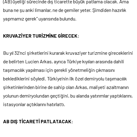
(AB) üyeliği sürecinde dış ticarette büyük patlama olacak. Ama
buna ne şu anki limanlar, ne de gemiler yeter. Şimdiden hazırlık
yapmamız gerek” uyarısında bulundu.
KRUVAZİYER TURİZMİNE GİRECEK:
Bu yıl 32’nci şirketlerini kurarak kruvaziyer turizmine gireceklerini
de belirten Lucien Arkas, ayrıca Türkiye kıyıları arasında dahili
taşımacılık yapılması için gerekli yönetmeliğin çıkmasını
beklediklerini söyledi. Türkiye’nin ilk özel demiryolu taşımacılık
şirketinlerinden birine de sahip olan Arkas, maliyeti azaltmanın
yolunun demiryolundan geçtiğini, bu alanda yatırımlar yaptıklarını,
istasyonlar açtıklarını hatırlattı.
AB DIŞ TİCARETİ PATLATACAK: