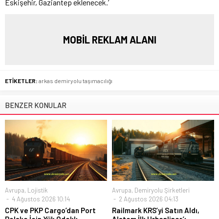
Eskişehir, Gaziantep eklenecek.’
MOBİL REKLAM ALANI
ETİKETLER:
arkas demiryolu taşımacılığı
BENZER KONULAR
Avrupa
,
Lojistik
Avrupa
,
Demiryolu Şirketleri
4 Ağustos 2026 10:14
2 Ağustos 2026 04:13
CPK ve PKP Cargo’dan Port
Railmark KRS’yi Satın Aldı,