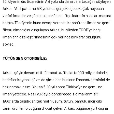
Türkiye’nin dış ticaretinin AB yolunda daha da artacağını söyleyen
Arkas, “Asıl patlama AB yolunda gerçekleşecek. Çok heyecan
verici fırsatlar ve günler olacak” dedi. Dış ticaretin hızla artmasına
karşın, Türkiye’nin buna cevap verecek kapasitede liman ve gemi
filosu olmadığını vurgulayan Arkas, bu yüzden TCDD’ye bağlı
limanların özelleştirilmesinin çok yerinde bir karar olduğunu
söyledi.
TÜTÜNDEN OTOMOBİLE:
Arkas, şöyle devam etti: “İhracatta, ithalatta 100 milyar dolarlık
hedefler koymak güzel de şimdiden bunların limanını, gemisini de
hazırlamak lazım. Yoksa 5-10 yıl sonra Türkiye’ye ne gemi, ne
liman yetecek. Nasıl yükleyip göndereceğiz o mallarımızı?”
1960’larda taşıdıkları tek malın üzüm, tütün, pamuk, incir gibi
tarım ürünleri olduğuna dikkat çeken Arkas, bugünse yurt dışına