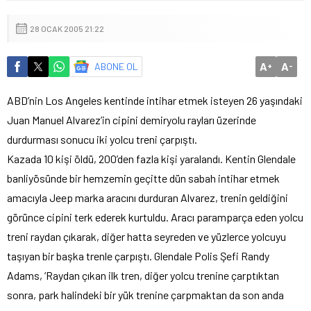
28 OCAK 2005 21:22
A
A
ABONE OL
+
-
ABD’nin Los Angeles kentinde intihar etmek isteyen 26 yaşındaki
Juan Manuel Alvarez’in cipini demiryolu rayları üzerinde
durdurması sonucu iki yolcu treni çarpıştı.
Kazada 10 kişi öldü, 200’den fazla kişi yaralandı. Kentin Glendale
banliyösünde bir hemzemin geçitte dün sabah intihar etmek
amacıyla Jeep marka aracını durduran Alvarez, trenin geldiğini
görünce cipini terk ederek kurtuldu. Aracı paramparça eden yolcu
treni raydan çıkarak, diğer hatta seyreden ve yüzlerce yolcuyu
taşıyan bir başka trenle çarpıştı. Glendale Polis Şefi Randy
Adams, ‘Raydan çıkan ilk tren, diğer yolcu trenine çarptıktan
sonra, park halindeki bir yük trenine çarpmaktan da son anda