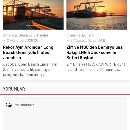
Amerika
,
Demiryolu İhaleleri
Amerika
,
Lojistik
2 Ağustos 2026 20:14
2 Ağustos 2026 08:11
Rekor Ayın Ardından Long
ZIM ve MSC’den Demiryoluna
Beach Demiryolu İhalesi
Rakip LNG’li Jacksonville
Jacobs’a
Seferi Başladı
Jacobs, Long Beach Limanı'nın
ZIM Line ve MSC, JAXPORT Blount
2,2 milyar dolarlık sermaye
Island Terminali'ne 14 Temmuz...
programı kapsamındaki...
YORUMLAR