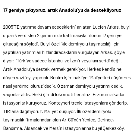
17 gemiye çıkıyoruz, artık Anadolu’yu da destekliyoruz
2005’TE yatırıma devam edeceklerini anlatan Lucien Arkas, bu yıl
sipariş verdikleri 2 geminin de katılmasıyla filonun 17 gemiye
çıkacağını söyledi. Bu yıl özellikle demiryolu taşımacılığı için
yaptıkları yatırımları hızlandıracaklarını vurgulayan Arkas, şöyle
diyor: “Türkiye sadece İstanbul ve İzmir veya kıyı şeridi değil.
Artık Anadolu’ya destek vermek gerekiyor. Herkes kendisine
düşen vazifeyi yapmalı. Benim işim nakliye. ‘Maliyetleri düşürerek
nasıl yardımcı oluruz’ dedik. O zaman demiryolu yatırımı dedik,
vagonlar aldık. Belki şimdi lokomotifler alırız. Erzurum’a kadar
istasyonlar kuruyoruz. Konteyneri trenle istasyonlara gönderip,
TIR’larla dağıtıyoruz. Maliyet düşüyor. İlk özel demiryolu
taşımacılık firmalarından olan Ar-Gü’nün Yenice, Derince,
Bandırma, Alsancak ve Mersin istasyonlarına bu yıl Çerkezköy,