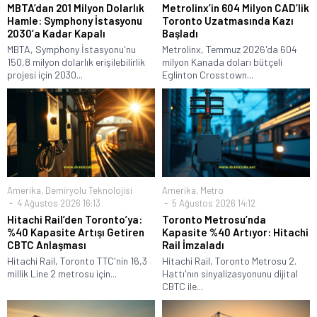
MBTA’dan 201 Milyon Dolarlık
Metrolinx’in 604 Milyon CAD’lik
Hamle: Symphony İstasyonu
Toronto Uzatmasında Kazı
2030’a Kadar Kapalı
Başladı
MBTA, Symphony İstasyonu'nu
Metrolinx, Temmuz 2026'da 604
150,8 milyon dolarlık erişilebilirlik
milyon Kanada doları bütçeli
projesi için 2030...
Eglinton Crosstown...
Amerika
,
Demiryolu Teknolojisi
Amerika
,
Metro
4 Ağustos 2026 16:13
5 Ağustos 2026 14:12
Hitachi Rail’den Toronto’ya:
Toronto Metrosu’nda
%40 Kapasite Artışı Getiren
Kapasite %40 Artıyor: Hitachi
CBTC Anlaşması
Rail İmzaladı
Hitachi Rail, Toronto TTC'nin 16,3
Hitachi Rail, Toronto Metrosu 2.
millik Line 2 metrosu için...
Hattı'nın sinyalizasyonunu dijital
CBTC ile...