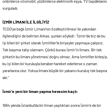
onbinlerce otomobil, yüzbinlerce elektronik eşya, TV taşıdıklarını
vurguladı.
İZMİR LİMANI İLE İLGİLİYİZ
TCDD’ye bağlı İzmir Limanı’nın özelleştirilmesi ile yakından
ilgilendiğini de belirten Arkas, şunları söyledi: “İzmir’de biz de bu
işi bilen bir şirket olarak İzmirliler’le birşeyler yapmaya çalışırız.
Tek başıma talip olamam. Çünkü burası İzmir’in limanı. Bir tek
şirketin bu limanı yönetmesi doğru olmaz. Ama İzmirliler birleşip,
bu işi bilen bir kuruluşla beraber hareket ederlerse o zaman
yararlarına olur. Yoksa limanı büyük bir yabancı kuruluş tek başına
alır.”
İzmir’e yeni bir liman yapma hevesim kaçtı
1994 yılında İstanbul’da bir liman yaptıktan sonra İzmir’e de bir