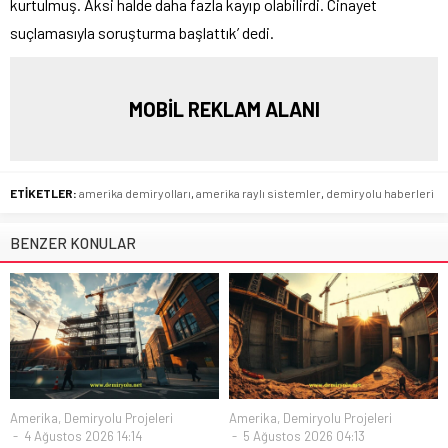
kurtulmuş. Aksi halde daha fazla kayıp olabilirdi. Cinayet
suçlamasıyla soruşturma başlattık’ dedi.
MOBİL REKLAM ALANI
ETİKETLER:
amerika demiryolları
,
amerika raylı sistemler
,
demiryolu haberleri
BENZER KONULAR
Amerika
,
Demiryolu Projeleri
Amerika
,
Demiryolu Projeleri
4 Ağustos 2026 14:14
5 Ağustos 2026 04:13