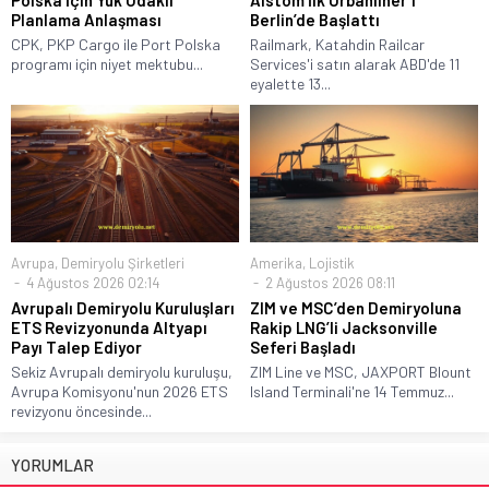
Polska İçin Yük Odaklı
Alstom İlk Urbanliner’ı
Planlama Anlaşması
Berlin’de Başlattı
CPK, PKP Cargo ile Port Polska
Railmark, Katahdin Railcar
programı için niyet mektubu...
Services'i satın alarak ABD'de 11
eyalette 13...
Avrupa
,
Demiryolu Şirketleri
Amerika
,
Lojistik
4 Ağustos 2026 02:14
2 Ağustos 2026 08:11
Avrupalı Demiryolu Kuruluşları
ZIM ve MSC’den Demiryoluna
ETS Revizyonunda Altyapı
Rakip LNG’li Jacksonville
Payı Talep Ediyor
Seferi Başladı
Sekiz Avrupalı demiryolu kuruluşu,
ZIM Line ve MSC, JAXPORT Blount
Avrupa Komisyonu'nun 2026 ETS
Island Terminali'ne 14 Temmuz...
revizyonu öncesinde...
YORUMLAR