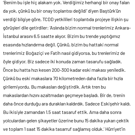
‘Benim bu işle hiç alakam yok. Verdiğimiz herhangi bir onay falan
da yok, çünkü bu bir onay toplantısı değildi’ diyen Baştürk’ün
verdiği bilgiye göre, TCDD yetkilileri toplantıda projeye ilişkin şu
görüşleri dile getirdiler: ‘Aslında bizim normal trenlerimiz Ankara-
İstanbul arasını 6.5 saatte alıyor. Bizim bu trende yaptığımız
esasında hızlandırma değil. Çünkü, bizim bu hattaki normal
trenlerimiz Boğaziçi ve Fatih nasıl gidiyorsa, bu trenlerimiz de
öyle gidiyor. Biz sadece iki konuda zaman tasarufu sağladık.
Önce bu hatta hızı kesen 200-300 kadar eski makası yeniledik.
Çünkü bu eski makaslara 70 kilometreden daha fazla bir hızla
girilemiyordu. Bu makasları değiştirdik. Artık tren bu
makaslardan hızını azaltmadan geçmeye başladı. Bir de, trenin
daha önce durduğu ara durakları kaldırdık. Sadece Eskişehir kaldı.
Bu ikisiyle zamandan 1.5 saat tasaruf ettik. Ama daha sonra
yolculardan gelen şikayetler üzerine bunu 15 dakika yukarı çektik
ve toplam 1 saat 15 dakika tasarruf sağlamış olduk.’ Hürriyet’in