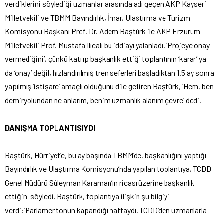
verdiklerini söylediği uzmanlar arasında adı geçen AKP Kayseri
Milletvekili ve TBMM Bayındırlık, İmar, Ulaştırma ve Turizm
Komisyonu Başkanı Prof. Dr. Adem Baştürk ile AKP Erzurum
Milletvekili Prof. Mustafa Ilıcalı bu iddiayı yalanladı. ‘Projeye onay
vermediğini’, çünkü katılıp başkanlık ettiği toplantının ‘karar’ ya
da ‘onay’ değil, hızlandırılmış tren seferleri başladıktan 1.5 ay sonra
yapılmış ‘istişare’ amaçlı olduğunu dile getiren Baştürk, ‘Hem, ben
demiryolundan ne anlarım, benim uzmanlık alanım çevre’ dedi.
DANIŞMA TOPLANTISIYDI
Baştürk, Hürriyet’e, bu ay başında TBMM’de, başkanlığını yaptığı
Bayındırlık ve Ulaştırma Komisyonu’nda yapılan toplantıya, TCDD
Genel Müdürü Süleyman Karaman’ın ricası üzerine başkanlık
ettiğini söyledi. Baştürk, toplantıya ilişkin şu bilgiyi
verdi:’Parlamentonun kapandığı haftaydı. TCDD’den uzmanlarla