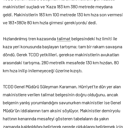
makinistleri suçladı ve ‘Kaza 183 km 380 metrede meydana
geldi.
Makinistlerin 183 km 100 metrede 130 km hıza son vermesi
ve 183+380’e 80 km hızla girmesi gerekiyordu’ dedi.
Hızlandırılmış tren kazasında
talimat
belgesindeki hız limiti ile
kaza yeri konusunda başlayan tartışma; tam bir rakam savaşına
döndü. Gerek TCDD yetkilileri, gerekse makinistlerin avukatları
arasındaki tartışma, 280 metrelik mesafede 130 km hızdan, 80
km hıza inilip inilemeyeceği üzerine kızıştı.
TCDD Genel Müdürü Süleyman Karaman, Hürriyet’te dün yer alan
makinistlere verilen talimat belgesinin doğru olduğunu, ancak
belgenin yanlış yorumlandığını savunurken makinistler ise Genel
Müdür’ün iddialarının tam aksini söylüyor. Makinistler demiryolu
hattının kenarında mesafeyi gösteren tabelaların da yakın
zamanda kaldırıldığını belirterek nerede olduklarını belirlemek için