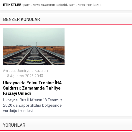
ETİKETLER:
pamukova kazasının sebebi
,
pamukova tren kazası
BENZER KONULAR
Avrupa
,
Demiryolu Kazaları
8 Ağustos 2026 20:13
Ukrayna’da Yolcu Trenine İHA
Saldırısı: Zamanında Tahliye
Faciayı Önledi
Ukrayna, Rus İHA'sının 18 Temmuz
2026'da Zaporizhzhia bölgesinde
vurduğu trendeki...
YORUMLAR