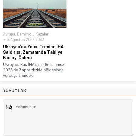
Avrupa
,
Demiryolu Kazaları
8 Ağustos 2026 20:13
Ukrayna’da Yolcu Trenine İHA
Saldırısı: Zamanında Tahliye
Faciayı Önledi
Ukrayna, Rus İHA'sının 18 Temmuz
2026'da Zaporizhzhia bölgesinde
vurduğu trendeki...
YORUMLAR