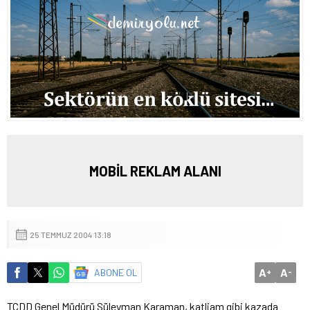
MOBİL REKLAM ALANI
25 TEMMUZ 2004 13:18
A
A
ABONE OL
+
-
TCDD Genel Müdürü Süleyman Karaman, katliam gibi kazada