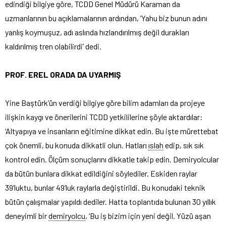
edindiği bilgiye göre, TCDD Genel Müdürü Karaman da
uzmanlarının bu açıklamalarının ardından, ‘Yahu biz bunun adını
yanlış koymuşuz, adı aslında hızlandırılmış değil durakları
kaldırılmış tren olabilirdi’ dedi.
PROF. EREL ORADA DA UYARMIŞ
Yine Baştürk’ün verdiği bilgiye göre bilim adamları da projeye
ilişkin kaygı ve önerilerini TCDD yetkililerine şöyle aktardılar:
‘Altyapıya ve insanların eğitimine dikkat edin. Bu işte mürettebat
çok önemli, bu konuda dikkatli olun. Hatları
ıslah
edip, sık sık
kontrol edin. Ölçüm sonuçlarını dikkatle takip edin. Demiryolcular
da bütün bunlara dikkat edildiğini söylediler. Eskiden raylar
39’luktu, bunlar 49’luk raylarla değiştirildi. Bu konudaki teknik
bütün çalışmalar yapıldı dediler. Hatta toplantıda bulunan 30 yıllık
deneyimli bir
demiryolcu
, ‘Bu iş bizim için yeni değil. Yüzü aşan