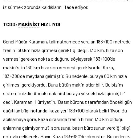
iz sürmek zorunda kaldıklarını ifade ediyor.
TCDD:
MAKİNİST
HIZLIYDI
Genel Müdür Karaman, talimatnamede yeralan 183+100 metrede
trenin 130.km hızla gitmesi gerektiği değil, 130 km. hıza son
vermesi gereken nokta olduğunu söyleyerek ‘183+100’de
makinistin 130 km hıza son vermesi gerekiyordu. Kaza,
183+380’de meydana gelmiştir. Bu nedenle, buraya 80 km hızla
girilmesi gerekiyordu. Bunu bütün makinistler bilir. Bu bizim
sistemimizdir. Ancak makinist buraya yüksek hızla girmiştir’
dedi. Karaman, Hürriyet’in, ‘Basın büronuz tarafından önceki gün
dağıtılan bilgi notunda, kaza yeri 183+100 olarak belirtiliyor. Bu
açıklamaya göre, kaza sırasında trenin hızının 130 km olduğu
anlamına gelmiyor mu?’ sorusuna, basın bürosunun verdiği bilgi
notuyla çelişerek, ‘Hayır. Kaza 183+380’de olmuştur. Bu nedenle,