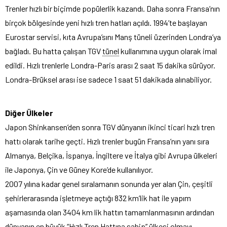
Trenler hızlı bir biçimde popülerlik kazandı. Daha sonra Fransa’nın
birçok bölgesinde yeni hızlı tren hatları açıldı. 1994’te başlayan
Eurostar servisi, kıta Avrupa’sını Manş tüneli üzerinden Londra’ya
bağladı. Bu hatta çalışan TGV
tünel
kullanımına uygun olarak imal
edildi. Hızlı trenlerle Londra-Paris arası 2 saat 15 dakika sürüyor.
Londra-Brüksel arası ise sadece 1 saat 51 dakikada alınabiliyor.
Diğer Ülkeler
Japon Shinkansen’den sonra TGV dünyanın ikinci ticari hızlı tren
hattı olarak tarihe geçti. Hızlı trenler bugün Fransa’nın yanı sıra
Almanya, Belçika, İspanya, İngiltere ve İtalya gibi Avrupa ülkeleri
ile Japonya, Çin ve Güney Kore’de kullanılıyor.
2007 yılına kadar genel sıralamanın sonunda yer alan Çin, çeşitli
şehirlerarasında işletmeye açtığı 832 km’lik hat ile yapım
aşamasında olan 3404 km lik hattın tamamlanmasının ardından
dünyanın en büyük “Hızlı Tren Hattına sahip” ülkesi olmayı