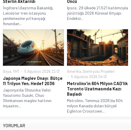
Sterlin Aktarıldı
Öncü
İngiltere Ulaştırma Bakanlığı,
Ipsos, 29 ülkede 21.521 katılımcıyla
Leicester tren istasyonu
yürüttüğü 2026 Küresel Altyapı
yenilemesine yol kavşağı
Endeksi...
fonundan...
Asya
,
YHT
5 Ağustos 2026 22:13
Amerika
,
Demiryolu Projeleri
5 Ağustos 2026 04:13
Japonya Maglev Onayı: Bütçe
11 Trilyon Yen, Hedef 2036
Metrolinx’in 604 Milyon CAD’lik
Toronto Uzatmasında Kazı
Japonya'da Shizuoka Valisi
Başladı
Yasutomo Suzuki, Chuo
Shinkansen maglev hattının
Metrolinx, Temmuz 2026'da 604
inşaatını...
milyon Kanada doları bütçeli
Eglinton Crosstown...
YORUMLAR