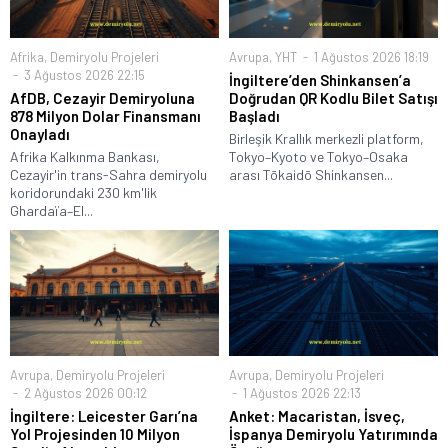
Afrika
,
Demiryolu Projeleri
Avrupa
,
YHT
1 Ağustos 2026 18:19
3 Ağustos 2026 22:15
İngiltere’den Shinkansen’a
AfDB, Cezayir Demiryoluna
Doğrudan QR Kodlu Bilet Satışı
878 Milyon Dolar Finansmanı
Başladı
Onayladı
Birleşik Krallık merkezli platform,
Afrika Kalkınma Bankası,
Tokyo–Kyoto ve Tokyo–Osaka
Cezayir'in trans-Sahra demiryolu
arası Tōkaidō Shinkansen...
koridorundaki 230 km'lik
Ghardaïa–El...
Avrupa
,
Demiryolu Projeleri
Avrupa
,
Demiryolu Projeleri
2 Ağustos 2026 00:12
1 Ağustos 2026 22:13
İngiltere: Leicester Garı’na
Anket: Macaristan, İsveç,
Yol Projesinden 10 Milyon
İspanya Demiryolu Yatırımında