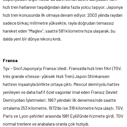
hızlı tren hatlarının taşıdığından daha fazla yolcu taşıyor. Japonya
hızlı tren konusunda ilk olmaya devam ediyor. 2003 yılında raydan
sadece birkaç milimetre yüksekte, rayla doğrudan temassız
hareket eden “Maglev”, saatte 581 kilometre hıza ulaşarak, bu
dalda yeni bir dünya rekoru kırdı.
Fransa
Tgv – SncfJaponya’yı Fransa izledi. Fransa’da hızlı tren fikri (TGV,
très grande vitesse- yüksek Hızlı Tren) Japon Shinkansen
hattının inşaatıyla birlikte ortaya çıktı. Mevcut demiryolu hattını
yenileyen ve daha hafif özel vagonlar imal eden Fransız Devlet
Demiryolları İşletmeleri, 1967 yılındaki ilk denemesinde saatte
ortalama 253 kilometre, 1972’de ise 318 kilometre hıza ulaştı. TGV,
Paris ve Lyon şehirleri arasında 1981 Eylül’ünde hizmete girdi. TGV
normal trenlere ve arabalara oranla çok hızlıydı.