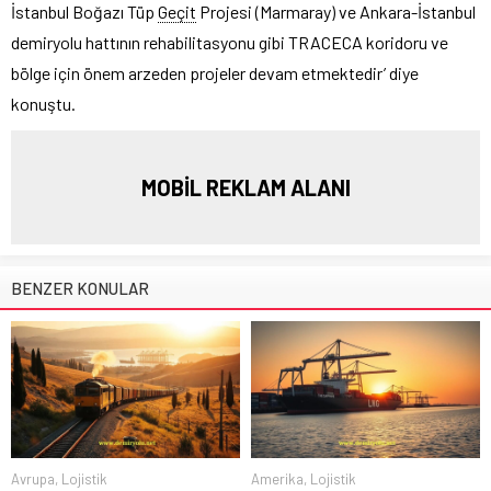
İstanbul Boğazı Tüp
Geçit
Projesi (Marmaray) ve Ankara-İstanbul
demiryolu hattının rehabilitasyonu gibi TRACECA koridoru ve
bölge için önem arzeden projeler devam etmektedir’ diye
konuştu.
MOBİL REKLAM ALANI
BENZER KONULAR
Avrupa
,
Lojistik
Amerika
,
Lojistik