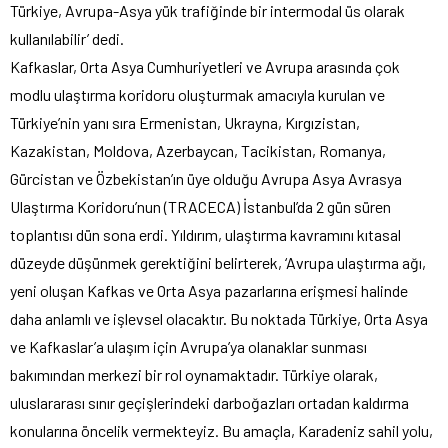
Türkiye, Avrupa-Asya yük trafiğinde bir intermodal üs olarak
kullanılabilir’ dedi.
Kafkaslar, Orta Asya Cumhuriyetleri ve Avrupa arasında çok
modlu ulaştırma koridoru oluşturmak amacıyla kurulan ve
Türkiye’nin yanı sıra Ermenistan, Ukrayna, Kırgızistan,
Kazakistan, Moldova, Azerbaycan, Tacikistan, Romanya,
Gürcistan ve Özbekistan’ın üye olduğu Avrupa Asya Avrasya
Ulaştırma Koridoru’nun (TRACECA) İstanbul’da 2 gün süren
toplantısı dün sona erdi. Yıldırım, ulaştırma kavramını kıtasal
düzeyde düşünmek gerektiğini belirterek, ‘Avrupa ulaştırma ağı,
yeni oluşan Kafkas ve Orta Asya pazarlarına erişmesi halinde
daha anlamlı ve işlevsel olacaktır. Bu noktada Türkiye, Orta Asya
ve Kafkaslar’a ulaşım için Avrupa’ya olanaklar sunması
bakımından merkezi bir rol oynamaktadır. Türkiye olarak,
uluslararası sınır geçişlerindeki darboğazları ortadan kaldırma
konularına öncelik vermekteyiz. Bu amaçla, Karadeniz sahil yolu,