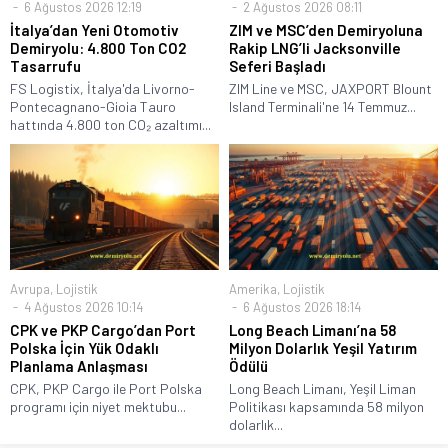
6 Ağustos 2026 12:19
2 Ağustos 2026 08:11
İtalya’dan Yeni Otomotiv
ZIM ve MSC’den Demiryoluna
Demiryolu: 4.800 Ton CO2
Rakip LNG’li Jacksonville
Tasarrufu
Seferi Başladı
FS Logistix, İtalya'da Livorno-
ZIM Line ve MSC, JAXPORT Blount
Pontecagnano-Gioia Tauro
Island Terminali'ne 14 Temmuz...
hattında 4.800 ton CO₂ azaltımı...
Avrupa
,
Lojistik
Amerika
,
Lojistik
4 Ağustos 2026 10:14
6 Ağustos 2026 18:14
CPK ve PKP Cargo’dan Port
Long Beach Limanı’na 58
Polska İçin Yük Odaklı
Milyon Dolarlık Yeşil Yatırım
Planlama Anlaşması
Ödülü
CPK, PKP Cargo ile Port Polska
Long Beach Limanı, Yeşil Liman
programı için niyet mektubu...
Politikası kapsamında 58 milyon
dolarlık...