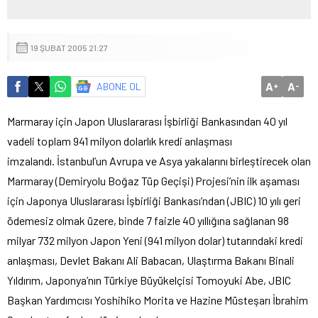
19 ŞUBAT 2005 21:27
A
A
ABONE OL
+
-
Marmaray için Japon Uluslararası İşbirliği Bankasından 40 yıl
vadeli toplam 941 milyon dolarlık kredi anlaşması
imzalandı.
İstanbul’un Avrupa ve Asya yakalarını birleştirecek olan
Marmaray (Demiryolu Boğaz Tüp Geçişi) Projesi’nin ilk aşaması
için Japonya Uluslararası İşbirliği Bankası’ndan (JBIC) 10 yılı geri
ödemesiz olmak üzere, binde 7 faizle 40 yıllığına sağlanan 98
milyar 732 milyon Japon Yeni (941 milyon dolar) tutarındaki kredi
anlaşması, Devlet Bakanı Ali Babacan, Ulaştırma Bakanı Binali
Yıldırım, Japonya’nın Türkiye Büyükelçisi Tomoyuki Abe, JBIC
Başkan Yardımcısı Yoshihiko Morita ve Hazine Müsteşarı İbrahim