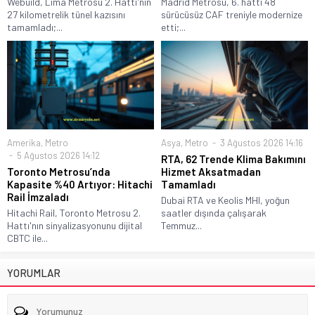
Webuild, Lima Metrosu 2. Hattı'nın
Madrid Metrosu, 6. hattı 48
27 kilometrelik tünel kazısını
sürücüsüz CAF treniyle modernize
tamamladı;...
etti;...
Amerika
,
Metro
Asya
,
Metro
3 Ağustos 2026 14:16
5 Ağustos 2026 14:12
RTA, 62 Trende Klima Bakımını
Toronto Metrosu’nda
Hizmet Aksatmadan
Kapasite %40 Artıyor: Hitachi
Tamamladı
Rail İmzaladı
Dubai RTA ve Keolis MHI, yoğun
Hitachi Rail, Toronto Metrosu 2.
saatler dışında çalışarak
Hattı'nın sinyalizasyonunu dijital
Temmuz...
CBTC ile...
YORUMLAR