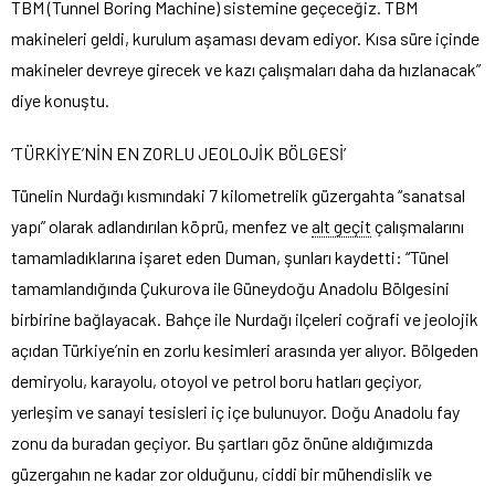
TBM (Tunnel Boring Machine) sistemine geçeceğiz. TBM
makineleri geldi, kurulum aşaması devam ediyor. Kısa süre içinde
makineler devreye girecek ve kazı çalışmaları daha da hızlanacak”
diye konuştu.
‘TÜRKİYE’NİN EN ZORLU JEOLOJİK BÖLGESİ’
Tünelin Nurdağı kısmındaki 7 kilometrelik güzergahta “sanatsal
yapı” olarak adlandırılan köprü, menfez ve
alt geçit
çalışmalarını
tamamladıklarına işaret eden Duman, şunları kaydetti: “Tünel
tamamlandığında Çukurova ile Güneydoğu Anadolu Bölgesini
birbirine bağlayacak. Bahçe ile Nurdağı ilçeleri coğrafi ve jeolojik
açıdan Türkiye’nin en zorlu kesimleri arasında yer alıyor. Bölgeden
demiryolu, karayolu, otoyol ve petrol boru hatları geçiyor,
yerleşim ve sanayi tesisleri iç içe bulunuyor. Doğu Anadolu fay
zonu da buradan geçiyor. Bu şartları göz önüne aldığımızda
güzergahın ne kadar zor olduğunu, ciddi bir mühendislik ve