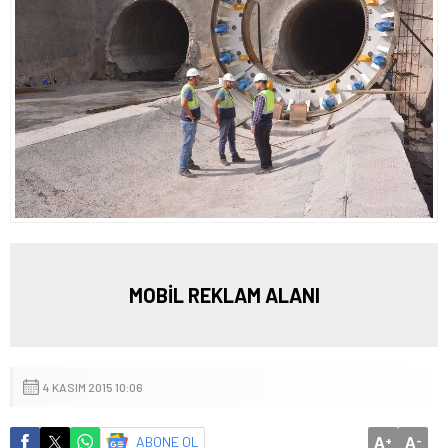
MOBİL REKLAM ALANI
4 KASIM 2015 10:06
A
A
ABONE OL
+
-