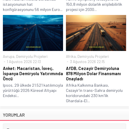
istasyonunun hat
150,8 milyon dolarlık erişilebilirlik
konfigürasyonunu 56 milyon Euro...
projesi için 2030...
Avrupa
,
Demiryolu Projeleri
Afrika
,
Demiryolu Projeleri
1 Ağustos 2026 22:13
3 Ağustos 2026 22:15
Anket: Macaristan, İsveç,
AfDB, Cezayir Demiryoluna
İspanya Demiryolu Yatırımında
878 Milyon Dolar Finansmanı
Öncü
Onayladı
Ipsos, 29 ülkede 21.521 katılımcıyla
Afrika Kalkınma Bankası,
yürüttüğü 2026 Küresel Altyapı
Cezayir'in trans-Sahra demiryolu
Endeksi...
koridorundaki 230 km'lik
Ghardaïa–El...
YORUMLAR