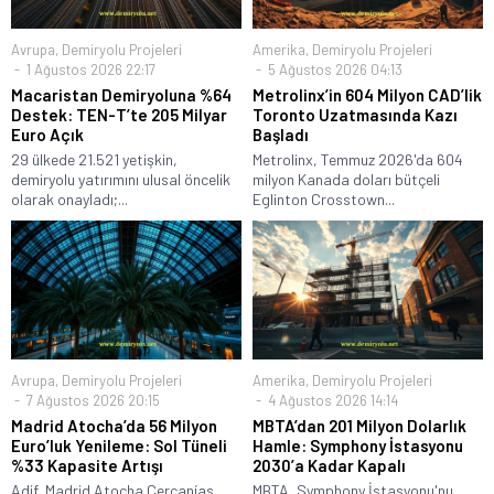
Avrupa
,
Demiryolu Projeleri
Amerika
,
Demiryolu Projeleri
1 Ağustos 2026 22:17
5 Ağustos 2026 04:13
Macaristan Demiryoluna %64
Metrolinx’in 604 Milyon CAD’lik
Destek: TEN-T’te 205 Milyar
Toronto Uzatmasında Kazı
Euro Açık
Başladı
29 ülkede 21.521 yetişkin,
Metrolinx, Temmuz 2026'da 604
demiryolu yatırımını ulusal öncelik
milyon Kanada doları bütçeli
olarak onayladı;...
Eglinton Crosstown...
Avrupa
,
Demiryolu Projeleri
Amerika
,
Demiryolu Projeleri
7 Ağustos 2026 20:15
4 Ağustos 2026 14:14
Madrid Atocha’da 56 Milyon
MBTA’dan 201 Milyon Dolarlık
Euro’luk Yenileme: Sol Tüneli
Hamle: Symphony İstasyonu
%33 Kapasite Artışı
2030’a Kadar Kapalı
Adif, Madrid Atocha Cercanías
MBTA, Symphony İstasyonu'nu