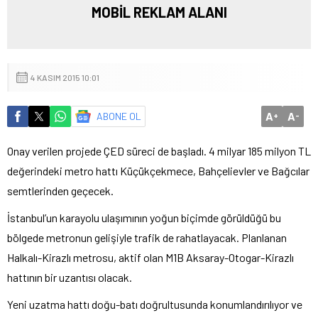
MOBİL REKLAM ALANI
4 KASIM 2015 10:01
A
A
ABONE OL
+
-
Onay verilen projede ÇED süreci de başladı. 4 milyar 185 milyon TL
değerindeki metro hattı Küçükçekmece, Bahçelievler ve Bağcılar
semtlerinden geçecek.
İstanbul’un karayolu ulaşımının yoğun biçimde görüldüğü bu
bölgede metronun gelişiyle trafik de rahatlayacak. Planlanan
Halkalı-Kirazlı metrosu, aktif olan M1B Aksaray-Otogar-Kirazlı
hattının bir uzantısı olacak.
Yeni uzatma hattı doğu-batı doğrultusunda konumlandırılıyor ve