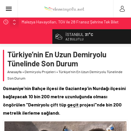
Malezya Havayolları, TGV ile 28 Fransız Şehrine Tek Bilet
ÖBB ve RFI’dan Brenner’da 15 Günlük Bakım: Tren Seferleri
İSTANBUL
31°C
Duruyor
AZ BULUTLU
NS, Temmuz 2026’dan İtibaren Koltukta Bagaja Kalıcı
Yasak, Ceza Yok
Türkiye’nin En Uzun Demiryolu
Madrid Atocha’da 56 Milyon Euro’luk Yenileme: Sol Tüneli
Tünelinde Son Durum
%33 Kapasite Artışı
Anasayfa
»
Demiryolu Projeleri
»
Türkiye’nin En Uzun Demiryolu Tünelinde
İngiltere Demiryolunda Tarihi Entegrasyon: GBR Anglia
Son Durum
Resmen Başladı
Osmaniye’nin Bahçe ilçesi ile Gaziantep’in Nurdağı ilçesini
bağlayacak 10 bin 200 metre uzunluğunda olması
öngörülen "Demiryolu çift tüp
geçit
projesi"nde bin 200
metrelik ilerleme sağlandı.