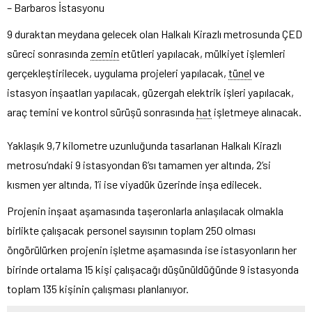
– Barbaros İstasyonu
9 duraktan meydana gelecek olan Halkalı Kirazlı metrosunda ÇED
süreci sonrasında
zemin
etütleri yapılacak, mülkiyet işlemleri
gerçekleştirilecek, uygulama projeleri yapılacak,
tünel
ve
istasyon inşaatları yapılacak, güzergah elektrik işleri yapılacak,
araç temini ve kontrol sürüşü sonrasında
hat
işletmeye alınacak.
Yaklaşık 9,7 kilometre uzunluğunda tasarlanan Halkalı Kirazlı
metrosu’ndaki 9 istasyondan 6’sı tamamen yer altında, 2’si
kısmen yer altında, 1’i ise viyadük üzerinde inşa edilecek.
Projenin inşaat aşamasında taşeronlarla anlaşılacak olmakla
birlikte çalışacak personel sayısının toplam 250 olması
öngörülürken projenin işletme aşamasında ise istasyonların her
birinde ortalama 15 kişi çalışacağı düşünüldüğünde 9 istasyonda
toplam 135 kişinin çalışması planlanıyor.