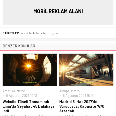
MOBİL REKLAM ALANI
ETİKETLER:
kirazlı halkalı metro projesi
BENZER KONULAR
Amerika
,
Metro
Avrupa
,
Metro
6 Ağustos 2026 10:13
6 Ağustos 2026 16:13
Webuild Tüneli Tamamladı:
Madrid 6. Hat 2027’de
Lima’da Seyahat 45 Dakikaya
Sürücüsüz: Kapasite %70
İndi
Artacak