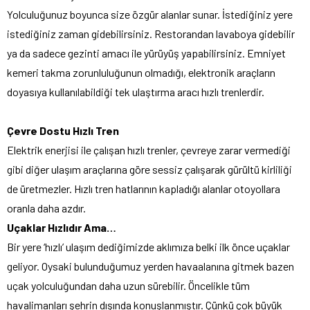
Yolculuğunuz boyunca size özgür alanlar sunar. İstediğiniz yere
istediğiniz zaman gidebilirsiniz. Restorandan lavaboya gidebilir
ya da sadece gezinti amacı ile yürüyüş yapabilirsiniz. Emniyet
kemeri takma zorunluluğunun olmadığı, elektronik araçların
doyasıya kullanılabildiği tek ulaştırma aracı hızlı trenlerdir.
Çevre Dostu Hızlı Tren
Elektrik enerjisi ile çalışan hızlı trenler, çevreye zarar vermediği
gibi diğer ulaşım araçlarına göre sessiz çalışarak gürültü kirliliği
de üretmezler. Hızlı tren hatlarının kapladığı alanlar otoyollara
oranla daha azdır.
Uçaklar Hızlıdır Ama…
Bir yere ‘hızlı’ ulaşım dediğimizde aklımıza belki ilk önce uçaklar
geliyor. Oysaki bulunduğumuz yerden havaalanına gitmek bazen
uçak yolculuğundan daha uzun sürebilir. Öncelikle tüm
havalimanları şehrin dışında konuşlanmıştır. Çünkü çok büyük