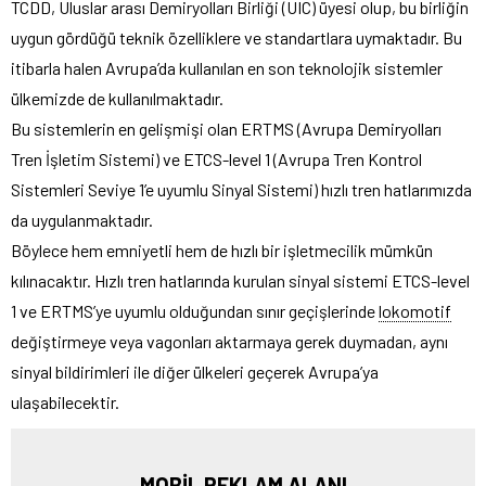
TCDD, Uluslar arası Demiryolları Birliği (UIC) üyesi olup, bu birliğin
uygun gördüğü teknik özelliklere ve standartlara uymaktadır. Bu
itibarla halen Avrupa’da kullanılan en son teknolojik sistemler
ülkemizde de kullanılmaktadır.
Bu sistemlerin en gelişmişi olan ERTMS (Avrupa Demiryolları
Tren İşletim Sistemi) ve ETCS-level 1 (Avrupa Tren Kontrol
Sistemleri Seviye 1’e uyumlu Sinyal Sistemi) hızlı tren hatlarımızda
da uygulanmaktadır.
Böylece hem emniyetli hem de hızlı bir işletmecilik mümkün
kılınacaktır. Hızlı tren hatlarında kurulan sinyal sistemi ETCS-level
1 ve ERTMS’ye uyumlu olduğundan sınır geçişlerinde
lokomotif
değiştirmeye veya vagonları aktarmaya gerek duymadan, aynı
sinyal bildirimleri ile diğer ülkeleri geçerek Avrupa’ya
ulaşabilecektir.
MOBİL REKLAM ALANI