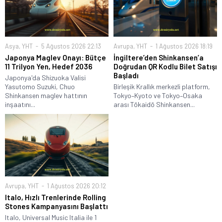
Asya
,
YHT
5 Ağustos 2026 22:13
Avrupa
,
YHT
1 Ağustos 2026 18:19
Japonya Maglev Onayı: Bütçe
İngiltere’den Shinkansen’a
11 Trilyon Yen, Hedef 2036
Doğrudan QR Kodlu Bilet Satışı
Başladı
Japonya'da Shizuoka Valisi
Yasutomo Suzuki, Chuo
Birleşik Krallık merkezli platform,
Shinkansen maglev hattının
Tokyo–Kyoto ve Tokyo–Osaka
inşaatını...
arası Tōkaidō Shinkansen...
Avrupa
,
YHT
1 Ağustos 2026 20:12
Italo, Hızlı Trenlerinde Rolling
Stones Kampanyasını Başlattı
Italo, Universal Music Italia ile 1