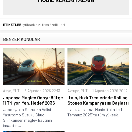
ETİKETLER:
yüksek hızlı tren özellikleri
BENZER KONULAR
Asya
,
YHT
5 Ağustos 2026 22:13
Avrupa
,
YHT
1 Ağustos 2026 20:12
Japonya Maglev Onayı: Bütçe
Italo, Hızlı Trenlerinde Rolling
11 Trilyon Yen, Hedef 2036
Stones Kampanyasını Başlattı
Japonya'da Shizuoka Valisi
Italo, Universal Music Italia ile 1
Yasutomo Suzuki, Chuo
Temmuz 2025'te tüm yüksek...
Shinkansen maglev hattının
inşaatını...