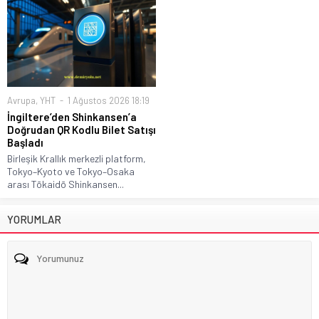
Avrupa
,
YHT
1 Ağustos 2026 18:19
İngiltere’den Shinkansen’a
Doğrudan QR Kodlu Bilet Satışı
Başladı
Birleşik Krallık merkezli platform,
Tokyo–Kyoto ve Tokyo–Osaka
arası Tōkaidō Shinkansen...
YORUMLAR