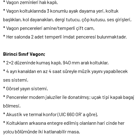
* Vagon zeminleri halı kaplı,
* Vagon koltuklarında 3 konumlu ayak dayama yeri, koltuk
başlıkları, kol dayanakları, dergi tutucu, çöp kutusu, ses girişleri,
* Vagon pencereleri amine/temperli çift cam,
* Her salonda 2 adet temperli imdat penceresi bulunmaktadır.
Birinci Sınıf Vagon;
* 2+2 düzeninde kumaş kaplı, 940 mm aralı koltuklar,
* 4 ayrı kanaldan en az 4 saat süreyle müzik yayını yapabilecek
ses sistemi,
* Görsel yayın sistemi,
* Pencereler modern jaluziler ile donatılmış; uçak tipi kapalı bagaj
bölmesi,
* Akustik ve termal konfor (UIC 660 OR’ a göre),
* Koltukların arkasına entegre edilmiş olanların hari cinde her
yolcu bölümünde iki katlanabilir masa,