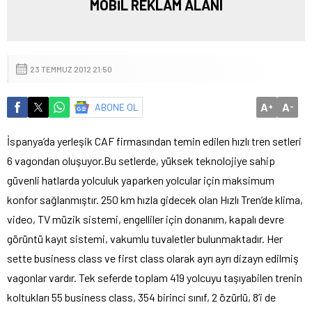
MOBİL REKLAM ALANI
23 TEMMUZ 2012 21:50
A
A
ABONE OL
+
-
İspanya’da yerleşik CAF firmasından temin edilen hızlı tren setleri
6 vagondan oluşuyor.
Bu setlerde, yüksek teknolojiye sahip
güvenli hatlarda yolculuk yaparken yolcular için maksimum
konfor sağlanmıştır. 250 km hızla gidecek olan Hızlı Tren’de klima,
video, TV müzik sistemi, engelliler için donanım, kapalı devre
görüntü kayıt sistemi, vakumlu tuvaletler bulunmaktadır. Her
sette business class ve first class olarak ayrı ayrı dizayn edilmiş
vagonlar vardır. Tek seferde toplam 419 yolcuyu taşıyabilen trenin
koltukları 55 business class, 354 birinci sınıf, 2 özürlü, 8’i de