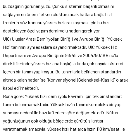
buzdağının görünen yüzü. Çünkü sistemin başarılı olmasını
sağlayan en önemli etken oluşturulacak hatlara bağlı. hızlı
trenlerin söz konusu yüksek hızlara ulaşması için bu hızı
destekleyen özel yapım demiryolu hatları gerekiyor.
UIC (Uluslar Arası Demiryolları Birliği) ve Avrupa Birliği “Yüksek
Hız” tanımını aynı esaslara dayandırmaktadır. UIC Yüksek Hız
Departmanı ve Avrupa Birliğinin 96/48 ve 2004/50/ AB no’lu
direktiflerinde yüksek hız ana başlığı altında çok sayıda sistemi
içeren bir tanım yapılmıştır. Bu tanımlarla belirlenen standardın
altında kalan hatlar ise “Konvansiyonel (Geleneksel-Klasik)” olarak
kabul edilmektedir.
Buna göre; Yüksek hızlı demiryolu kavramı için tek bir standart
tanım bulunmamaktadır. Yüksek hız’ın tanımı kompleks bir yapı
sunması nedeni ile bazı kriterlere göre değişmektedir. Nüfus
yoğunluğunun çok olduğu bölgelerde gürültü sıkıntısı
yaratmamak amacıyla, yüksek hızlı hatlarda hızın 110 km/saat ile