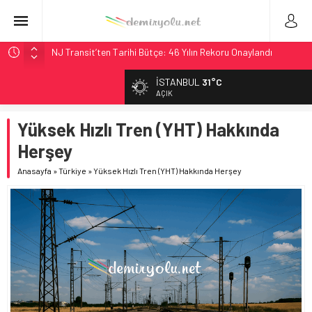
NJ Transit’ten Tarihi Bütçe: 46 Yılın Rekoru Onaylandı
Rocky Mountain, Güneş Enerjili Tesisten İlk Rayı Sevk Etti
İSTANBUL
31°C
AAR, MIT ve Berkeley Dahil 4 Üniversiteyle Araştırma
AÇIK
Konsorsiyumu Başlattı
Yüksek Hızlı Tren (YHT) Hakkında
Long Beach Limanı’na 58 Milyon Dolarlık Yeşil Yatırım Ödülü
Herşey
Chicago’da Metra Polisi BVLOS Drone’larla Müdahale
Süresini Kısalttı
Anasayfa
»
Türkiye
»
Yüksek Hızlı Tren (YHT) Hakkında Herşey