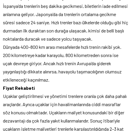
İspanya’da trenlerin beş dakika gecikmesi, biletlerin iade edilmesi
anlamına geliyor. Japonya’da da trenlerin ortalama gecikme
süresi sadece 24 saniye. Hızlı trenler bazı ülkelerde olduğu gibi hiç
durmadan ilk duraktan son durağa ulaşacak, kimisi de belli başlı
noktalarda duracak ve sadece yolcu taşıyacak.
Dünyada 400–800 km arası mesafelerde hızlı trenin rakibi yok.
200 kilometreye kadar karayolu, 800 kilometreden sonra ise
uçak devreye giriyor. Ancak hızlı trenin Avrupa’da giderek
yaygınlaştığı dikkate alınırsa, havayolu taşımacılığının olumsuz
etkileneceği kaçınılmaz.
Fiyat Rekabeti
Uçaklar geliştirilmesi ve yönetimi trenlere oranla çok daha pahalı
araçlardır. Ayrıca uçaklar için havalimanlarında ciddi masraflar
söz konusu olmaktadır. Uçakların maliyet konusundaki bir diğer
dezavantajı da çok fazla yakıt kullanmalarıdır. Sonuç itibariyle
uçakların işletme maliyetleri trenlerle karşılaştırıldığında 2–3 kat