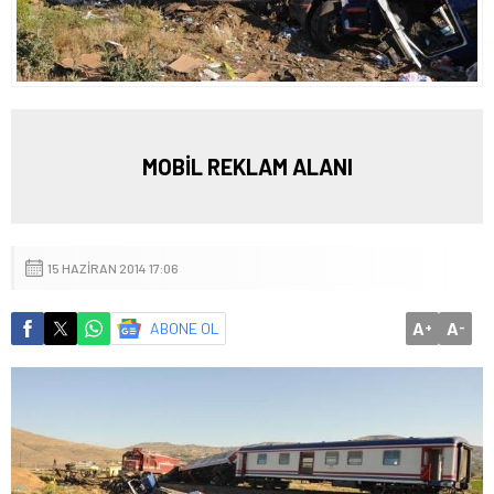
MOBİL REKLAM ALANI
15 HAZIRAN 2014 17:06
A
A
ABONE OL
+
-