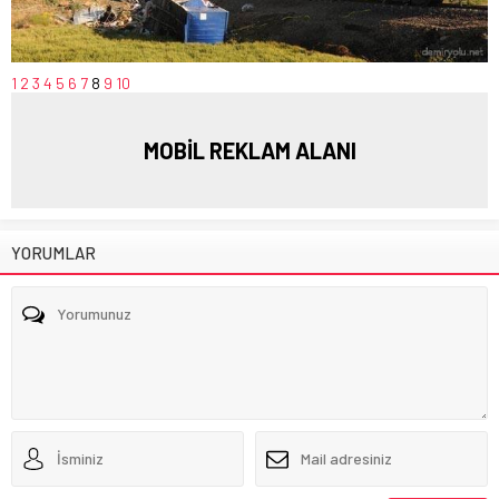
1
2
3
4
5
6
7
8
9
10
MOBİL REKLAM ALANI
YORUMLAR