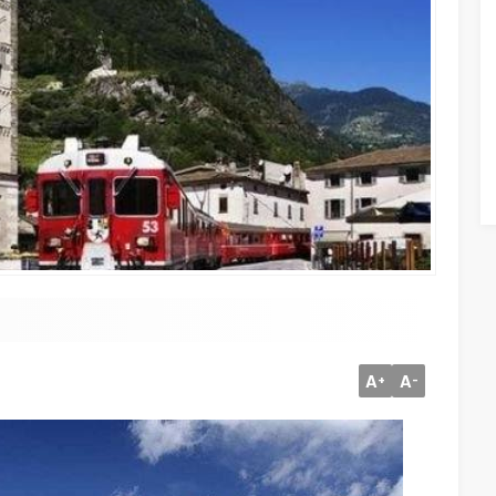
A
A
+
-