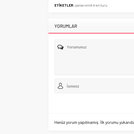
ETİKETLER:
panaromik tren turu
YORUMLAR
Henüz yorum yapılmamış. İlk yorumu yukarıdaki