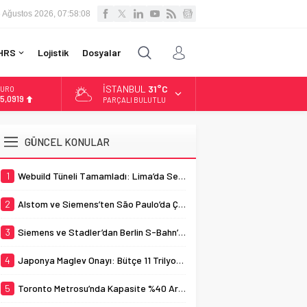
 Ağustos 2026, 07:58:09
HRS
Lojistik
Dosyalar
İSTANBUL
31°C
LTIN
.525,81
PARÇALI BULUTLU
İST
3.703,13
GÜNCEL KONULAR
OLAR
7,5932
1
Webuild Tüneli Tamamladı: Lima’da Seyahat 45 Dakikaya İndi
URO
5,0919
2
Alstom ve Siemens’ten São Paulo’da Çifte Sinyal Hamlesi
3
Siemens ve Stadler’dan Berlin S-Bahn’a 350 Trenlik Dev Sözleşme
4
Japonya Maglev Onayı: Bütçe 11 Trilyon Yen, Hedef 2036
5
Toronto Metrosu’nda Kapasite %40 Artıyor: Hitachi Rail İmzaladı