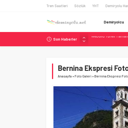
Tren Saatleri
Sözlük
YHT
Demiryolu Har
Demiryolcu
Son Haberler
Alstom ve Siemens’te
Siemens ve Stadler’d
Japonya Maglev Onayı
Toronto Metrosu’nda 
Bernina Ekspresi Foto
Webuild Tüneli Tamam
Anasayfa
»
Foto Galeri
»
Bernina Ekspresi Foto