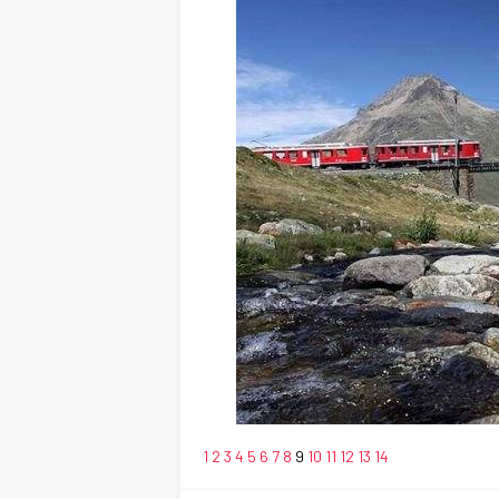
1
2
3
4
5
6
7
8
9
10
11
12
13
14