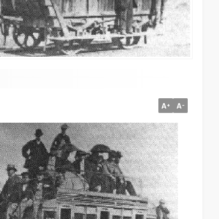
A
A
+
-