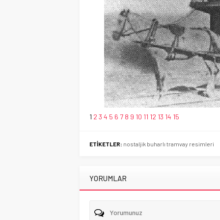
1
2
3
4
5
6
7
8
9
10
11
12
13
14
15
ETİKETLER:
nostaljik buharlı tramvay resimleri
YORUMLAR