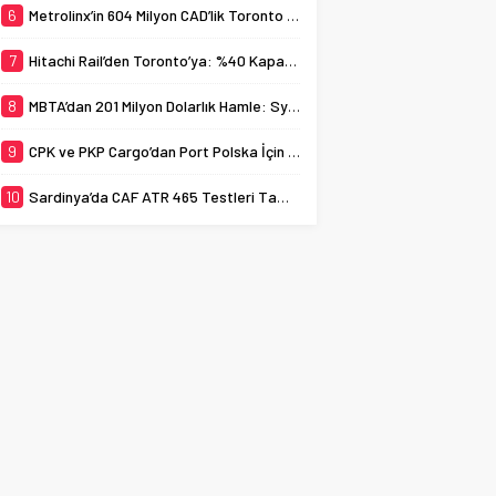
6
Metrolinx’in 604 Milyon CAD’lik Toronto Uzatmasında Kazı Başladı
7
Hitachi Rail’den Toronto’ya: %40 Kapasite Artışı Getiren CBTC Anlaşması
8
MBTA’dan 201 Milyon Dolarlık Hamle: Symphony İstasyonu 2030’a Kadar Kapalı
9
CPK ve PKP Cargo’dan Port Polska İçin Yük Odaklı Planlama Anlaşması
10
Sardinya’da CAF ATR 465 Testleri Tamam: 150 km/sa, 2 Saat 15 Dakika