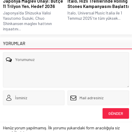
Japonya Maglev Onayı: Bütçe
Italo, Hızlı Trenlerinde Rolling
11 Trilyon Yen, Hedef 2036
Stones Kampanyasını Başlattı
Japonya'da Shizuoka Valisi
Italo, Universal Music Italia ile 1
Yasutomo Suzuki, Chuo
Temmuz 2025'te tüm yüksek...
Shinkansen maglev hattının
inşaatını...
YORUMLAR
Henüz yorum yapılmamış. İlk yorumu yukarıdaki form aracılığıyla siz