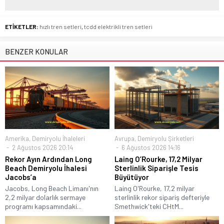
ETİKETLER:
hızlı tren setleri
,
tcdd elektrikli tren setleri
BENZER KONULAR
Amerika
,
Demiryolu İhaleleri
Avrupa
,
Demiryolu Şirketleri
2 Ağustos 2026 20:14
6 Ağustos 2026 14:16
Rekor Ayın Ardından Long
Laing O’Rourke, 17,2 Milyar
Beach Demiryolu İhalesi
Sterlinlik Siparişle Tesis
Jacobs’a
Büyütüyor
Jacobs, Long Beach Limanı'nın
Laing O'Rourke, 17,2 milyar
2,2 milyar dolarlık sermaye
sterlinlik rekor sipariş defteriyle
programı kapsamındaki...
Smethwick'teki CHtM...