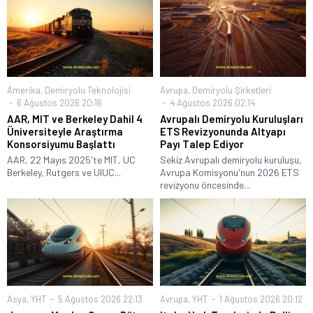
Amerika
,
Demiryolu Teknolojisi
Avrupa
,
Demiryolu Şirketleri
6 Ağustos 2026 20:16
4 Ağustos 2026 02:14
AAR, MIT ve Berkeley Dahil 4
Avrupalı Demiryolu Kuruluşları
Üniversiteyle Araştırma
ETS Revizyonunda Altyapı
Konsorsiyumu Başlattı
Payı Talep Ediyor
AAR, 22 Mayıs 2025'te MIT, UC
Sekiz Avrupalı demiryolu kuruluşu,
Berkeley, Rutgers ve UIUC...
Avrupa Komisyonu'nun 2026 ETS
revizyonu öncesinde...
Asya
,
YHT
5 Ağustos 2026 22:13
Avrupa
,
YHT
1 Ağustos 2026 20:12