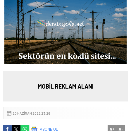
MOBİL REKLAM ALANI
20 HAZIRAN 2022 23:26
A
A
ABONE OL
+
-