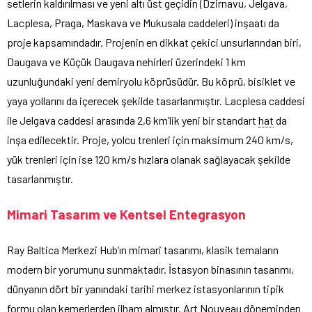
setlerin kaldırılması ve yeni altı üst geçidin (Dzirnavu, Jelgava,
Lacplesa, Praga, Maskava ve Mukusala caddeleri) inşaatı da
proje kapsamındadır. Projenin en dikkat çekici unsurlarından biri,
Daugava ve Küçük Daugava nehirleri üzerindeki 1 km
uzunluğundaki yeni demiryolu köprüsüdür. Bu köprü, bisiklet ve
yaya yollarını da içerecek şekilde tasarlanmıştır. Lacplesa caddesi
ile Jelgava caddesi arasında 2,6 km’lik yeni bir standart
hat
da
inşa edilecektir. Proje, yolcu trenleri için maksimum 240 km/s,
yük trenleri için ise 120 km/s hızlara olanak sağlayacak şekilde
tasarlanmıştır.
Mimari Tasarım ve Kentsel Entegrasyon
Ray Baltica Merkezi Hub’ın mimari tasarımı, klasik temaların
modern bir yorumunu sunmaktadır. İstasyon binasının tasarımı,
dünyanın dört bir yanındaki tarihi merkez istasyonlarının tipik
formu olan kemerlerden ilham almıştır. Art Nouveau döneminden