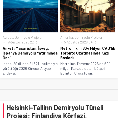
Avrupa
,
Demiryolu Projeleri
Amerika
,
Demiryolu Projeleri
1 Ağustos 2026 22:13
5 Ağustos 2026 04:13
Anket: Macaristan, İsveç,
Metrolinx’in 604 Milyon CAD’lik
İspanya Demiryolu Yatırımında
Toronto Uzatmasında Kazı
Öncü
Başladı
Ipsos, 29 ülkede 21.521 katılımcıyla
Metrolinx, Temmuz 2026'da 604
yürüttüğü 2026 Küresel Altyapı
milyon Kanada doları bütçeli
Endeksi...
Eglinton Crosstown...
Helsinki-Tallinn Demiryolu Tüneli
Projesi: Finlandiya Körfezi,