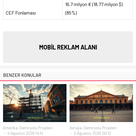
16.7 milyon € (18.77 milyon $)
CEF Fonlaması
(85%)
MOBİL REKLAM ALANI
BENZER KONULAR
Amerika
,
Demiryolu Projeleri
Avrupa
,
Demiryolu Projeleri
4 Ağustos 2026 14:14
2 Ağustos 2026 00:12