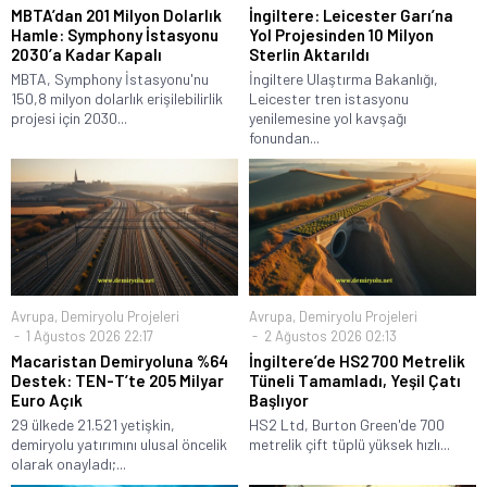
MBTA’dan 201 Milyon Dolarlık
İngiltere: Leicester Garı’na
Hamle: Symphony İstasyonu
Yol Projesinden 10 Milyon
2030’a Kadar Kapalı
Sterlin Aktarıldı
MBTA, Symphony İstasyonu'nu
İngiltere Ulaştırma Bakanlığı,
150,8 milyon dolarlık erişilebilirlik
Leicester tren istasyonu
projesi için 2030...
yenilemesine yol kavşağı
fonundan...
Avrupa
,
Demiryolu Projeleri
Avrupa
,
Demiryolu Projeleri
1 Ağustos 2026 22:17
2 Ağustos 2026 02:13
Macaristan Demiryoluna %64
İngiltere’de HS2 700 Metrelik
Destek: TEN-T’te 205 Milyar
Tüneli Tamamladı, Yeşil Çatı
Euro Açık
Başlıyor
29 ülkede 21.521 yetişkin,
HS2 Ltd, Burton Green'de 700
demiryolu yatırımını ulusal öncelik
metrelik çift tüplü yüksek hızlı...
olarak onayladı;...