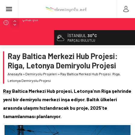
Brescia 426 Milyon Euro’luk Tramvay İnşaatına Başladı
Northern Railway Doğruladı: 308 Bin Rupiye Özel Vagonda
İSTANBUL
30°C
Puja
PARÇALI BULUTLU
Chicago’da Metra Polisi BVLOS Drone’larla Müdahale
Süresini Kısalttı
Ray Baltica Merkezi Hub Projesi:
NJ Transit’ten Tarihi Bütçe: 46 Yılın Rekoru Onaylandı
Riga, Letonya Demiryolu Projesi
České dráhy 101 Yaşındaki Buharlıyı Šumava Seferlerine
Anasayfa
»
Demiryolu Projeleri
»
Ray Baltica Merkezi Hub Projesi: Riga,
Çıkarıyor
Letonya Demiryolu Projesi
Ray
Baltica Merkezi Hub projesi, Letonya’nın Riga şehrinde
yeni bir demiryolu merkezi inşa ediyor. Baltık ülkeleri
arasında ulaşımı hızlandıracak bu proje, 2025’te
tamamlanması planlanıyor.