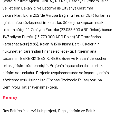
Çevre Yürütme Ajansı (CINEA), RB Rail, Estonya Ekonomi İşleri
ve İletişim Bakanlığı ve Letonya ile Litvanya ulaştırma
bakanlıkları, Ekim 2021’de Avrupa Bağlantı Tesisi (CEF) fonlaması
için bir hibe sözleşmesi imzaladılar. Sözleşme kapsamındaki
toplam bütçe 19,7 milyon Euro’dur (22.088.600 ABD Doları), bunun
16,7 milyon Euro’su (18.770.000 ABD Doları) CEF tarafından
karşılanacaktır (%85). Kalan %15’lik kısım Baltık ülkelerinin
hükümetleri tarafından finanse edilecektir. Projenin ana
tasarımını BERERIX (BESIX, RERE Būve ve Rizzani de Eccher
ortak girişimi) üstlenmiştir. Projenin inşasından da bu ortak
girişim sorumludur. Projenin uygulanmasında ve inşaat işlerinin
sözleşme yetkilisinde ise Eiropas Dzelzceļa līnijas (Avrupa
Demiryolu Hatları) yer almaktadır.
Sonuç
Ray Baltica Merkezi Hub projesi, Riga şehrinin ve Baltık