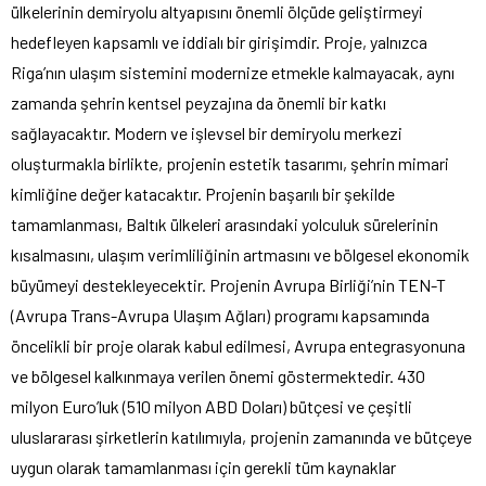
ülkelerinin demiryolu altyapısını önemli ölçüde geliştirmeyi
hedefleyen kapsamlı ve iddialı bir girişimdir. Proje, yalnızca
Riga’nın ulaşım sistemini modernize etmekle kalmayacak, aynı
zamanda şehrin kentsel peyzajına da önemli bir katkı
sağlayacaktır. Modern ve işlevsel bir demiryolu merkezi
oluşturmakla birlikte, projenin estetik tasarımı, şehrin mimari
kimliğine değer katacaktır. Projenin başarılı bir şekilde
tamamlanması, Baltık ülkeleri arasındaki yolculuk sürelerinin
kısalmasını, ulaşım verimliliğinin artmasını ve bölgesel ekonomik
büyümeyi destekleyecektir. Projenin Avrupa Birliği’nin TEN-T
(Avrupa Trans-Avrupa Ulaşım Ağları) programı kapsamında
öncelikli bir proje olarak kabul edilmesi, Avrupa entegrasyonuna
ve bölgesel kalkınmaya verilen önemi göstermektedir. 430
milyon Euro’luk (510 milyon ABD Doları) bütçesi ve çeşitli
uluslararası şirketlerin katılımıyla, projenin zamanında ve bütçeye
uygun olarak tamamlanması için gerekli tüm kaynaklar