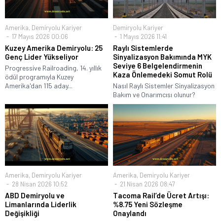
Amerika
,
Demiryolu Kariyer
Demiryolu Kariyer
17 Mayıs 2026 00:06
1 Mayıs 2026 11:41
Kuzey Amerika Demiryolu: 25
Raylı Sistemlerde
Genç Lider Yükseliyor
Sinyalizasyon Bakımında MYK
Seviye 6 Belgelendirmenin
Progressive Railroading, 14. yıllık
Kaza Önlemedeki Somut Rolü
ödül programıyla Kuzey
Amerika'dan 115 aday...
Nasıl Raylı Sistemler Sinyalizasyon
Bakım ve Onarımcısı olunur?
Amerika
,
Demiryolu Kariyer
Amerika
,
Demiryolu Kariyer
28 Nisan 2026 10:52
21 Nisan 2026 08:47
ABD Demiryolu ve
Tacoma Rail’de Ücret Artışı:
Limanlarında Liderlik
%8.75 Yeni Sözleşme
Değişikliği
Onaylandı