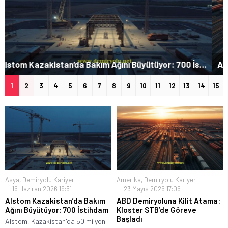
ABD Demiryoluna Kilit Atama: Kloster STB’de Göreve Başladı
1
2
3
4
5
6
7
8
9
10
11
12
13
14
15
Asya
,
Demiryolu Kariyer
Amerika
,
Demiryolu Kariyer
16 Haziran 2026 19:51
23 Mayıs 2026 17:06
Alstom Kazakistan’da Bakım
ABD Demiryoluna Kilit Atama:
Ağını Büyütüyor: 700 İstihdam
Kloster STB’de Göreve
Başladı
Alstom, Kazakistan'da 50 milyon