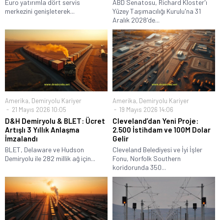
Euro yatırımla dört servis
ABD Senatosu, Richard Kloster'ı
merkezini genişleterek...
Yüzey Taşımacılığı Kurulu'na 31
Aralık 2028'de...
Amerika
,
Demiryolu Kariyer
Amerika
,
Demiryolu Kariyer
21 Mayıs 2026 10:05
19 Mayıs 2026 14:06
D&H Demiryolu & BLET: Ücret
Cleveland’dan Yeni Proje:
Artışlı 3 Yıllık Anlaşma
2.500 İstihdam ve 100M Dolar
İmzalandı
Gelir
BLET, Delaware ve Hudson
Cleveland Belediyesi ve İyi İşler
Demiryolu ile 282 millik ağ için...
Fonu, Norfolk Southern
koridorunda 350...