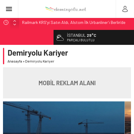
Railmark KRS’yi Satın Aldı, Alstom İlk Urbanliner’ı Berlin’de
Başlattı
İSTANBUL
29°C
İngiltere’de HS2 700 Metrelik Tüneli Tamamladı, Yeşil Çatı
PARÇALI BULUTLU
Başlıyor
Demiryolu Kariyer
İngiltere: Leicester Garı’na Yol Projesinden 10 Milyon Sterlin
Aktarıldı
Anasayfa
»
Demiryolu Kariyer
AB, 431 Kentsel Düğüme Veri Raporlama Zorunluluğu Getirdi
ZIM ve MSC’den Demiryoluna Rakip LNG’li Jacksonville Seferi
MOBİL REKLAM ALANI
Başladı