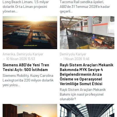
Long Beach Limanı, 1,5 milyar
Tacoma Rail sendika üyeleri,
dolarlık Orta Liman projesini
ABD'de 31 Temmuz 2028'e kadar
yöneten...
geçerli...
Amerika
,
Demiryolu Kariyer
Demiryolu Kariyer
10 Nisan 2026 15:53
1 Nisan 2026 11:46
Siemens ABD’de Yeni Tren
Raylı Sistem Araçları Mekanik
Tesisi Açtı: 500 İstihdam
Bakımında MYK Seviye 4
Belgelendirmenin Arıza
Siemens Mobility, Kuzey Carolina
Önleme ve Operasyonel
Lexington'da 220 milyon dolarlık
Verimliliğe Somut Etkisi
yeni yolcu...
Raylı Sistem Araçları Mekanik
Bakımı için nasıl profesyonel
olunabilir?