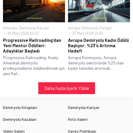
Amerika
,
Demiryolu Kariyer
Avrupa
,
Demiryolu Kariyer
29 Mart 2026 22:57
27 Mart 2026 21:34
Progressive Railroading’dan
Avrupa Demiryolu Kadın Ödülü
Yeni Mentor Ödülleri:
Başlıyor: %23’ü Artırma
Adaylıklar Başladı
Hedefi
Progressive Railroading, Kuzey
Avrupa Komisyonu, Avrupa
Amerikalı demiryolu
demiryolu sektöründe %23 olan
profesyonellerini ödüllendirmek için
kadın temsilini artırmak...
yeni Rail...
Daha Fazla İçerik Yükle
Demiryolu Kitapları
Demiryolu Kariyer
Demiryolu Kazaları
Foto Galeri
Video Galeri
Çerez Politikası