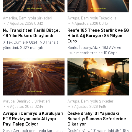
Amerika
,
Demiryolu Şirketleri
Avrupa
,
Demiryolu Teknolojisi
7 Ağustos 2026 00:12
4 Ağustos 2026 00:13
NJ Transit’ten Tarihi Bütçe:
Renfe 183 Trene Starlink ve 5G
46 Yılın Rekoru Onaylandı
Hibrit Ağ Kuruyor: 85 Milyon
Euro
⚡ Tek Cümlelik Özet: NJ Transit
yönetimi, 2027 mali yılı...
Renfe, İspanya’daki 183 AVE ve
uzun mesafe trenine 10 Gbps...
Avrupa
,
Demiryolu Şirketleri
Avrupa
,
Demiryolu Şirketleri
4 Ağustos 2026 02:14
7 Ağustos 2026 14:15
Avrupalı Demiryolu Kuruluşları
České dráhy 101 Yaşındaki
ETS Revizyonunda Altyapı
Buharlıyı Šumava Seferlerine
Payı Talep Ediyor
Çıkarıyor
Sekiz Avrupalı demiryolu kuruluşu,
České dráhy, 101 yaşındaki 354.195