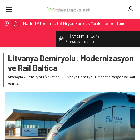
Madrid Atocha’da 56 Milyon Euro’luk Yenileme: Sol Tüneli
%33 Kapasite Artışı
İSTANBUL
32°C
Çekya ETCS’de Erken Teslim Ama Ulusal Hedef 730 km’ye
PARÇALI BULUTLU
Düştü
České dráhy 101 Yaşındaki Buharlıyı Šumava Seferlerine
Litvanya Demiryolu: Modernizasyon
Çıkarıyor
ve Rail Baltica
Brescia 426 Milyon Euro’luk Tramvay İnşaatına Başladı
Anasayfa
»
Demiryolu Şirketleri
»
Litvanya Demiryolu: Modernizasyon ve Rail
NS, Temmuz 2026’dan İtibaren Koltukta Bagaja Kalıcı
Baltica
Yasak, Ceza Yok