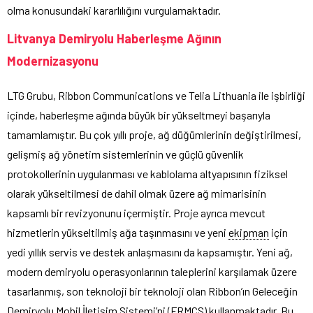
olma konusundaki kararlılığını vurgulamaktadır.
Litvanya Demiryolu Haberleşme Ağının
Modernizasyonu
LTG Grubu, Ribbon Communications ve Telia Lithuania ile işbirliği
içinde, haberleşme ağında büyük bir yükseltmeyi başarıyla
tamamlamıştır. Bu çok yıllı proje, ağ düğümlerinin değiştirilmesi,
gelişmiş ağ yönetim sistemlerinin ve güçlü güvenlik
protokollerinin uygulanması ve kablolama altyapısının fiziksel
olarak yükseltilmesi de dahil olmak üzere ağ mimarisinin
kapsamlı bir revizyonunu içermiştir. Proje ayrıca mevcut
hizmetlerin yükseltilmiş ağa taşınmasını ve yeni
ekipman
için
yedi yıllık servis ve destek anlaşmasını da kapsamıştır. Yeni ağ,
modern demiryolu operasyonlarının taleplerini karşılamak üzere
tasarlanmış, son teknoloji bir teknoloji olan Ribbon’ın Geleceğin
Demiryolu Mobil İletişim Sistemi’ni (FRMCS) kullanmaktadır. Bu