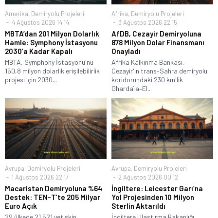
Amerika
,
Demiryolu Projeleri
Afrika
,
Demiryolu Projeleri
4 Ağustos 2026 14:14
3 Ağustos 2026 22:15
MBTA’dan 201 Milyon Dolarlık
AfDB, Cezayir Demiryoluna
Hamle: Symphony İstasyonu
878 Milyon Dolar Finansmanı
2030’a Kadar Kapalı
Onayladı
MBTA, Symphony İstasyonu'nu
Afrika Kalkınma Bankası,
150,8 milyon dolarlık erişilebilirlik
Cezayir'in trans-Sahra demiryolu
projesi için 2030...
koridorundaki 230 km'lik
Ghardaïa–El...
Avrupa
,
Demiryolu Projeleri
Avrupa
,
Demiryolu Projeleri
1 Ağustos 2026 22:17
2 Ağustos 2026 00:12
Macaristan Demiryoluna %64
İngiltere: Leicester Garı’na
Destek: TEN-T’te 205 Milyar
Yol Projesinden 10 Milyon
Euro Açık
Sterlin Aktarıldı
29 ülkede 21.521 yetişkin,
İngiltere Ulaştırma Bakanlığı,