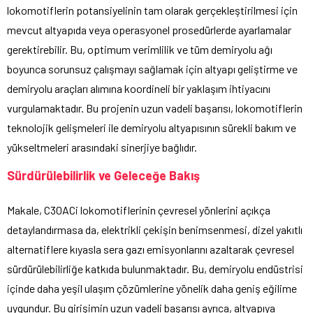
lokomotiflerin potansiyelinin tam olarak gerçekleştirilmesi için
mevcut altyapıda veya operasyonel prosedürlerde ayarlamalar
gerektirebilir. Bu, optimum verimlilik ve tüm demiryolu ağı
boyunca sorunsuz çalışmayı sağlamak için altyapı geliştirme ve
demiryolu araçları alımına koordineli bir yaklaşım ihtiyacını
vurgulamaktadır. Bu projenin uzun vadeli başarısı, lokomotiflerin
teknolojik gelişmeleri ile demiryolu altyapısının sürekli bakım ve
yükseltmeleri arasındaki sinerjiye bağlıdır.
Sürdürülebilirlik ve Geleceğe Bakış
Makale, C30ACi lokomotiflerinin çevresel yönlerini açıkça
detaylandırmasa da, elektrikli çekişin benimsenmesi, dizel yakıtlı
alternatiflere kıyasla sera gazı emisyonlarını azaltarak çevresel
sürdürülebilirliğe katkıda bulunmaktadır. Bu, demiryolu endüstrisi
içinde daha yeşil ulaşım çözümlerine yönelik daha geniş eğilime
uygundur. Bu girişimin uzun vadeli başarısı ayrıca, altyapıya