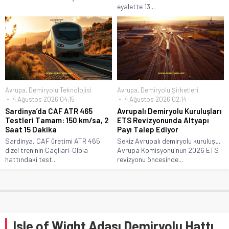
eyalette 13...
Avrupa
,
Demiryolu Teknolojisi
Avrupa
,
Demiryolu Şirketleri
4 Ağustos 2026 04:15
4 Ağustos 2026 02:14
Sardinya’da CAF ATR 465
Avrupalı Demiryolu Kuruluşları
Testleri Tamam: 150 km/sa, 2
ETS Revizyonunda Altyapı
Saat 15 Dakika
Payı Talep Ediyor
Sardinya, CAF üretimi ATR 465
Sekiz Avrupalı demiryolu kuruluşu,
dizel treninin Cagliari–Olbia
Avrupa Komisyonu'nun 2026 ETS
hattındaki test...
revizyonu öncesinde...
Isle of Wight Adası Demiryolu Hattı