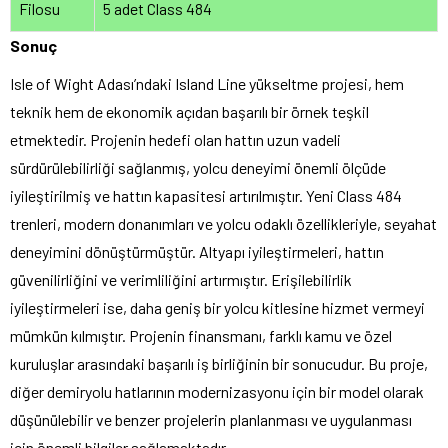
Filosu
5 adet Class 484
Sonuç
Isle of Wight Adası’ndaki Island Line yükseltme projesi, hem
teknik hem de ekonomik açıdan başarılı bir örnek teşkil
etmektedir. Projenin hedefi olan hattın uzun vadeli
sürdürülebilirliği sağlanmış, yolcu deneyimi önemli ölçüde
iyileştirilmiş ve hattın kapasitesi artırılmıştır. Yeni Class 484
trenleri, modern donanımları ve yolcu odaklı özellikleriyle, seyahat
deneyimini dönüştürmüştür. Altyapı iyileştirmeleri, hattın
güvenilirliğini ve verimliliğini artırmıştır. Erişilebilirlik
iyileştirmeleri ise, daha geniş bir yolcu kitlesine hizmet vermeyi
mümkün kılmıştır. Projenin finansmanı, farklı kamu ve özel
kuruluşlar arasındaki başarılı iş birliğinin bir sonucudur. Bu proje,
diğer demiryolu hatlarının modernizasyonu için bir model olarak
düşünülebilir ve benzer projelerin planlanması ve uygulanması
için önemli bilgiler sağlamaktadır.