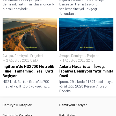
demiryolu yatırımını ulusal öncelik
Leicester tren istasyonu
olarak onayladı;...
yenilemesine yol kavşağı
fonundan...
Avrupa
,
Demiryolu Projeleri
Avrupa
,
Demiryolu Projeleri
2 Ağustos 2026 02:13
1 Ağustos 2026 22:13
İngiltere’de HS2 700 Metrelik
Anket: Macaristan, İsveç,
Tüneli Tamamladı, Yeşil Çatı
İspanya Demiryolu Yatırımında
Başlıyor
Öncü
HS2 Ltd, Burton Green'de 700
Ipsos, 29 ülkede 21.521 katılımcıyla
metrelik çift tüplü yüksek hızlı...
yürüttüğü 2026 Küresel Altyapı
Endeksi...
Demiryolu Kitapları
Demiryolu Kariyer
Demiryolu Kazaları
Foto Galeri