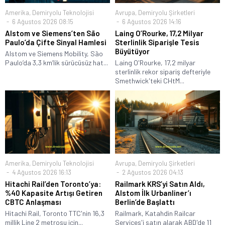
Amerika
,
Demiryolu Teknolojisi
Avrupa
,
Demiryolu Şirketleri
6 Ağustos 2026 08:15
6 Ağustos 2026 14:16
Alstom ve Siemens’ten São
Laing O’Rourke, 17,2 Milyar
Paulo’da Çifte Sinyal Hamlesi
Sterlinlik Siparişle Tesis
Büyütüyor
Alstom ve Siemens Mobility, São
Paulo’da 3,3 km’lik sürücüsüz hat...
Laing O'Rourke, 17,2 milyar
sterlinlik rekor sipariş defteriyle
Smethwick'teki CHtM...
Amerika
,
Demiryolu Teknolojisi
Avrupa
,
Demiryolu Şirketleri
4 Ağustos 2026 16:13
2 Ağustos 2026 04:13
Hitachi Rail’den Toronto’ya:
Railmark KRS’yi Satın Aldı,
%40 Kapasite Artışı Getiren
Alstom İlk Urbanliner’ı
CBTC Anlaşması
Berlin’de Başlattı
Hitachi Rail, Toronto TTC'nin 16,3
Railmark, Katahdin Railcar
millik Line 2 metrosu için...
Services'i satın alarak ABD'de 11