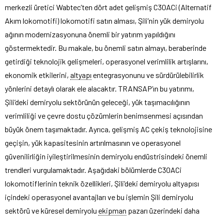
merkezli üretici Wabtec’ten dört adet gelişmiş C30ACi (Alternatif
Akım lokomotifi) lokomotifi satın alması, Şili’nin yük demiryolu
ağının modernizasyonuna önemli bir yatırım yapıldığını
göstermektedir. Bu makale, bu önemli satın almayı, beraberinde
getirdiği teknolojik gelişmeleri, operasyonel verimlilik artışlarını,
ekonomik etkilerini,
altyapı
entegrasyonunu ve sürdürülebilirlik
yönlerini detaylı olarak ele alacaktır. TRANSAP’ın bu yatırımı,
Şili’deki demiryolu sektörünün geleceği, yük taşımacılığının
verimliliği ve çevre dostu çözümlerin benimsenmesi açısından
büyük önem taşımaktadır. Ayrıca, gelişmiş AC çekiş teknolojisine
geçişin, yük kapasitesinin artırılmasının ve operasyonel
güvenilirliğin iyileştirilmesinin demiryolu endüstrisindeki önemli
trendleri vurgulamaktadır. Aşağıdaki bölümlerde C30ACi
lokomotiflerinin teknik özellikleri, Şili’deki demiryolu altyapısı
içindeki operasyonel avantajları ve bu işlemin Şili demiryolu
sektörü ve küresel demiryolu
ekipman
pazarı üzerindeki daha