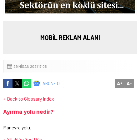
MOBİL REKLAM ALANI
29 NISAN 2021 17:06
A
A
ABONE OL
+
-
« Back to Glossary Index
Ayırma yolu nedir?
Manevra yolu.
« Sözlüğe Geri Dön