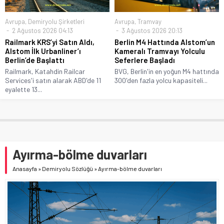
Avrupa
,
Demiryolu Şirketleri
Avrupa
,
Tramvay
2 Ağustos 2026 04:13
3 Ağustos 2026 20:13
Railmark KRS’yi Satın Aldı,
Berlin M4 Hattında Alstom’un
Alstom İlk Urbanliner’ı
Kameralı Tramvayı Yolculu
Berlin’de Başlattı
Seferlere Başladı
Railmark, Katahdin Railcar
BVG, Berlin'in en yoğun M4 hattında
Services'i satın alarak ABD'de 11
300'den fazla yolcu kapasiteli...
eyalette 13...
Ayırma-bölme duvarları
Anasayfa
»
Demiryolu Sözlüğü
»
Ayırma-bölme duvarları