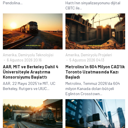
Pendolina...
Hattı'nın sinyalizasyonunu dijital
CBTC ile...
Amerika
,
Demiryolu Teknolojisi
Amerika
,
Demiryolu Projeleri
6 Ağustos 2026 20:16
5 Ağustos 2026 04:13
AAR, MIT ve Berkeley Dahil 4
Metrolinx’in 604 Milyon CAD’lik
Üniversiteyle Araştırma
Toronto Uzatmasında Kazı
Konsorsiyumu Başlattı
Başladı
AAR, 22 Mayıs 2025'te MIT, UC
Metrolinx, Temmuz 2026'da 604
Berkeley, Rutgers ve UIUC...
milyon Kanada doları bütçeli
Eglinton Crosstown...