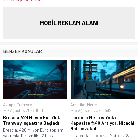
MOBİL REKLAM ALANI
BENZER KONULAR
Avrupa
,
Tramvay
Amerika
,
Metro
7 Ağustos 2026 10:11
5 Ağustos 2026 14:12
Brescia 426 Milyon Euro’luk
Toronto Metrosu’nda
Tramvay İnşaatına Başladı
Kapasite %40 Artıyor: Hitachi
Rail İmzaladı
Brescia, 426 milyon Euro toplam
yatırımla 11,3 km'lik T2 Fiera–
Hitachi Rail, Toronto Metrosu 2.