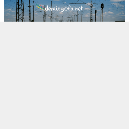
MOBİL REKLAM ALANI
29 NISAN 2021 17:05
A
A
ABONE OL
+
-
« Back to Glossary Index