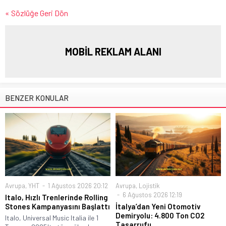
« Sözlüğe Geri Dön
MOBİL REKLAM ALANI
BENZER KONULAR
Avrupa
,
YHT
1 Ağustos 2026 20:12
Avrupa
,
Lojistik
6 Ağustos 2026 12:19
Italo, Hızlı Trenlerinde Rolling
Stones Kampanyasını Başlattı
İtalya’dan Yeni Otomotiv
Demiryolu: 4.800 Ton CO2
Italo, Universal Music Italia ile 1
Tasarrufu