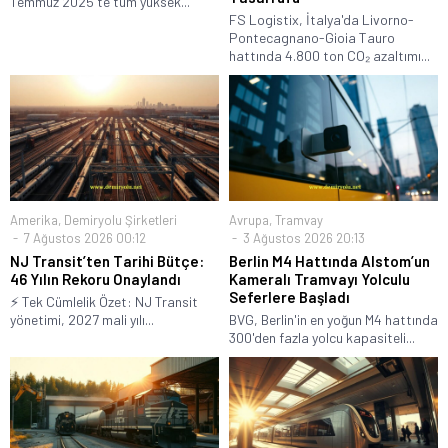
Temmuz 2025'te tüm yüksek...
FS Logistix, İtalya'da Livorno-
Pontecagnano-Gioia Tauro
hattında 4.800 ton CO₂ azaltımı...
Amerika
,
Demiryolu Şirketleri
Avrupa
,
Tramvay
7 Ağustos 2026 00:12
3 Ağustos 2026 20:13
NJ Transit’ten Tarihi Bütçe:
Berlin M4 Hattında Alstom’un
46 Yılın Rekoru Onaylandı
Kameralı Tramvayı Yolculu
Seferlere Başladı
⚡ Tek Cümlelik Özet: NJ Transit
yönetimi, 2027 mali yılı...
BVG, Berlin'in en yoğun M4 hattında
300'den fazla yolcu kapasiteli...