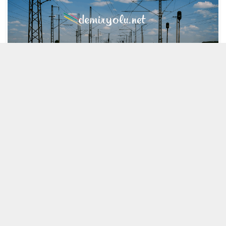
MOBİL REKLAM ALANI
30 NISAN 2021 14:48
A
A
ABONE OL
+
-