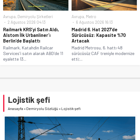
Avrupa
,
Demiryolu Şirketleri
Avrupa
,
Metro
2 Ağustos 2026 04:13
6 Ağustos 2026 16:13
Railmark KRS’yi Satın Aldı,
Madrid 6. Hat 2027’de
Alstom İlk Urbanliner’ı
Sürücüsüz: Kapasite %70
Berlin’de Başlattı
Artacak
Railmark, Katahdin Railcar
Madrid Metrosu, 6. hattı 48
Services'i satın alarak ABD'de 11
sürücüsüz CAF treniyle modernize
eyalette 13...
etti;...
Lojistik şefi
Anasayfa
»
Demiryolu Sözlüğü
»
Lojistik şefi