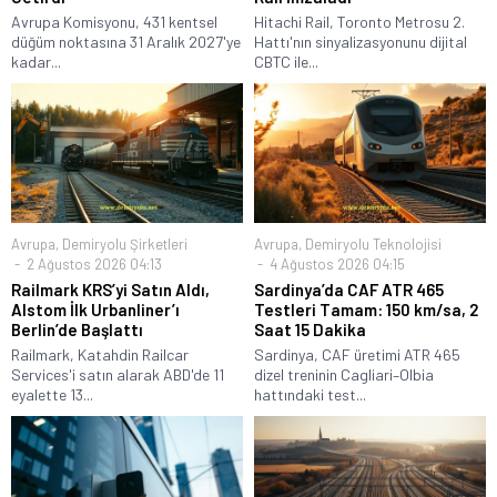
Avrupa Komisyonu, 431 kentsel
Hitachi Rail, Toronto Metrosu 2.
düğüm noktasına 31 Aralık 2027'ye
Hattı'nın sinyalizasyonunu dijital
kadar...
CBTC ile...
Avrupa
,
Demiryolu Şirketleri
Avrupa
,
Demiryolu Teknolojisi
2 Ağustos 2026 04:13
4 Ağustos 2026 04:15
Railmark KRS’yi Satın Aldı,
Sardinya’da CAF ATR 465
Alstom İlk Urbanliner’ı
Testleri Tamam: 150 km/sa, 2
Berlin’de Başlattı
Saat 15 Dakika
Railmark, Katahdin Railcar
Sardinya, CAF üretimi ATR 465
Services'i satın alarak ABD'de 11
dizel treninin Cagliari–Olbia
eyalette 13...
hattındaki test...