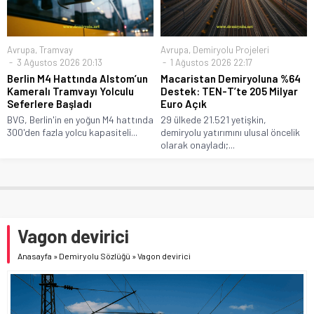
Avrupa
,
Tramvay
Avrupa
,
Demiryolu Projeleri
3 Ağustos 2026 20:13
1 Ağustos 2026 22:17
Berlin M4 Hattında Alstom’un
Macaristan Demiryoluna %64
Kameralı Tramvayı Yolculu
Destek: TEN-T’te 205 Milyar
Seferlere Başladı
Euro Açık
BVG, Berlin'in en yoğun M4 hattında
29 ülkede 21.521 yetişkin,
300'den fazla yolcu kapasiteli...
demiryolu yatırımını ulusal öncelik
olarak onayladı;...
Vagon devirici
Anasayfa
»
Demiryolu Sözlüğü
»
Vagon devirici