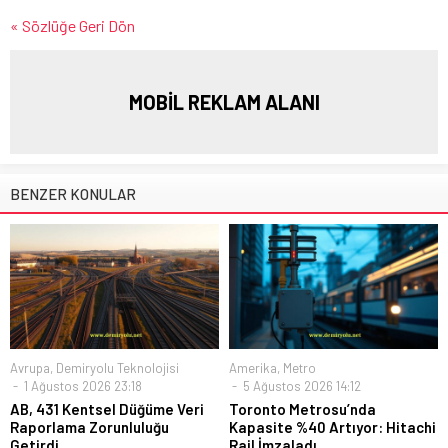
« Sözlüğe Geri Dön
MOBİL REKLAM ALANI
BENZER KONULAR
Avrupa
,
Demiryolu Teknolojisi
Amerika
,
Metro
1 Ağustos 2026 23:18
5 Ağustos 2026 14:12
AB, 431 Kentsel Düğüme Veri
Toronto Metrosu’nda
Raporlama Zorunluluğu
Kapasite %40 Artıyor: Hitachi
Getirdi
Rail İmzaladı