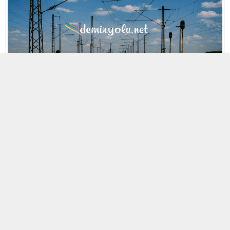
MOBİL REKLAM ALANI
1 MAYIS 2021 17:44
A
A
ABONE OL
+
-