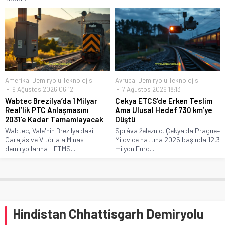
Amerika
,
Demiryolu Teknolojisi
Avrupa
,
Demiryolu Teknolojisi
9 Ağustos 2026 06:12
7 Ağustos 2026 18:13
Wabtec Brezilya’da 1 Milyar
Çekya ETCS’de Erken Teslim
Real’lik PTC Anlaşmasını
Ama Ulusal Hedef 730 km’ye
2031’e Kadar Tamamlayacak
Düştü
Wabtec, Vale'nin Brezilya'daki
Správa železnic, Çekya'da Prague–
Carajás ve Vitória a Minas
Milovice hattına 2025 başında 12,3
demiryollarına I-ETMS...
milyon Euro...
Hindistan Chhattisgarh Demiryolu