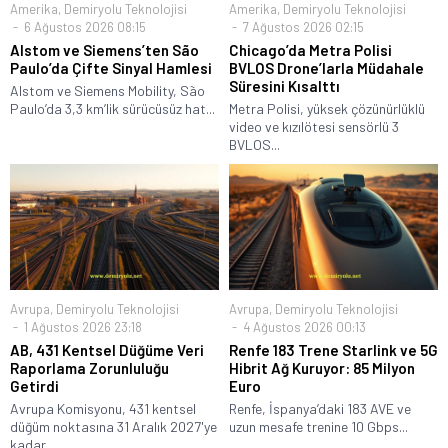
Amerika
,
Demiryolu Teknolojisi
Amerika
,
Demiryolu Teknolojisi
6 Ağustos 2026 08:15
7 Ağustos 2026 02:15
Alstom ve Siemens’ten São
Chicago’da Metra Polisi
Paulo’da Çifte Sinyal Hamlesi
BVLOS Drone’larla Müdahale
Süresini Kısalttı
Alstom ve Siemens Mobility, São
Paulo’da 3,3 km’lik sürücüsüz hat...
Metra Polisi, yüksek çözünürlüklü
video ve kızılötesi sensörlü 3
BVLOS...
Avrupa
,
Demiryolu Teknolojisi
Avrupa
,
Demiryolu Teknolojisi
1 Ağustos 2026 23:18
4 Ağustos 2026 00:13
AB, 431 Kentsel Düğüme Veri
Renfe 183 Trene Starlink ve 5G
Raporlama Zorunluluğu
Hibrit Ağ Kuruyor: 85 Milyon
Getirdi
Euro
Avrupa Komisyonu, 431 kentsel
Renfe, İspanya’daki 183 AVE ve
düğüm noktasına 31 Aralık 2027'ye
uzun mesafe trenine 10 Gbps...
kadar...