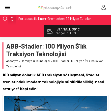
Fortescue ile Knorr-Bremse’den 99 Milyon Euro’luk
Sinyalizasyon Anlaşması
İSTANBUL
30°C
Stadler, Austin’e 21 CITYLINK Hafif Raylı Aracı Tedarik
PARÇALI BULUTLU
Edecek
9,9 Milyar Dolarlık Mor Hat’ta Tel Testleri Başladı
ABB-Stadler: 100 Milyon $’lık
Utah’ta 31 Milyon Dolarlık Proje Trafik Çilesini Bitiriyor
Traksiyon Teknolojisi
CRRC, Salvador Metrosu İçin 83,9 Milyon Euro’luk Anlaşma
Anasayfa
»
Demiryolu Teknolojisi
»
ABB-Stadler: 100 Milyon $’lık Traksiyon
İmzaladı
Teknolojisi
100 milyon dolarlık ABB traksiyon sözleşmesi, Stadler
trenlerindeki modern teknolojiyle sürdürülebilirliği nasıl
artırıyor? Keşfedin!