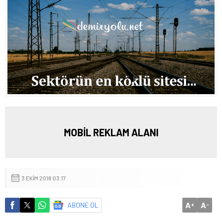
MOBİL REKLAM ALANI
3 EKIM 2018 03:17
A
A
ABONE OL
+
-