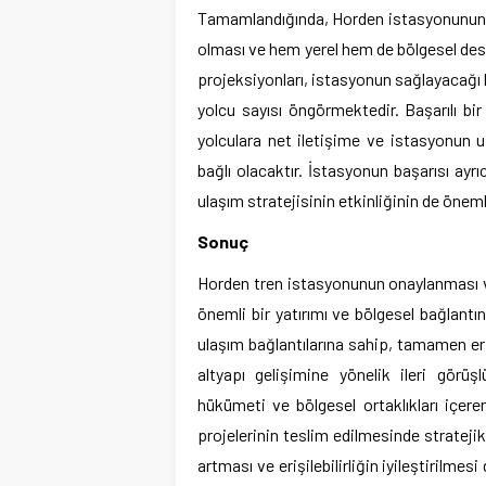
Tamamlandığında, Horden istasyonunun m
olması ve hem yerel hem de bölgesel des
projeksiyonları, istasyonun sağlayacağı h
yolcu sayısı öngörmektedir. Başarılı bi
yolculara net iletişime ve istasyonun u
bağlı olacaktır. İstasyonun başarısı ayr
ulaşım stratejisinin etkinliğinin de öneml
Sonuç
Horden tren istasyonunun onaylanması v
önemli bir yatırımı ve bölgesel bağlantın
ulaşım bağlantılarına sahip, tamamen eri
altyapı gelişimine yönelik ileri görüş
hükümeti ve bölgesel ortaklıkları içere
projelerinin teslim edilmesinde stratejik
artması ve erişilebilirliğin iyileştirilm