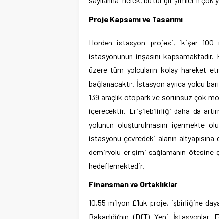
sayılarına inerek, bu tür girişimlerin çok
Proje Kapsamı ve Tasarımı
Horden
istasyon
projesi, ikişer 100 m
istasyonunun inşasını kapsamaktadır. Bu
üzere tüm yolcuların kolay hareket etme
bağlanacaktır. İstasyon ayrıca yolcu barın
139 araçlık otopark ve sorunsuz çok mod
içerecektir. Erişilebilirliği daha da art
yolunun oluşturulmasını içermekte olu
istasyonu çevredeki alanın altyapısına
demiryolu erişimi sağlamanın ötesine 
hedeflemektedir.
Finansman ve Ortaklıklar
10,55 milyon £’luk proje, işbirliğine day
Bakanlığı’nın (DfT) Yeni İstasyonla