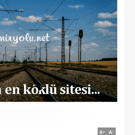
A
A
+
-