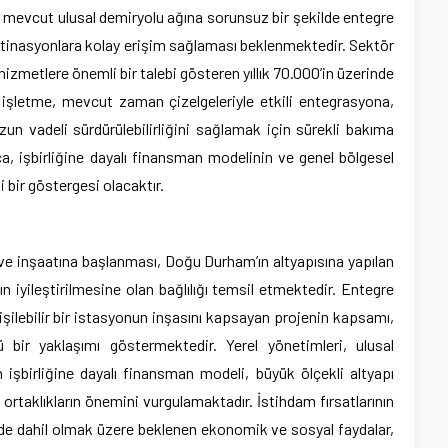
evcut ulusal demiryolu ağına sorunsuz bir şekilde entegre
tinasyonlara kolay erişim sağlaması beklenmektedir. Sektör
izmetlere önemli bir talebi gösteren yıllık 70.000’in üzerinde
r işletme, mevcut zaman çizelgeleriyle etkili entegrasyona,
zun vadeli sürdürülebilirliğini sağlamak için sürekli bakıma
ıca, işbirliğine dayalı finansman modelinin ve genel bölgesel
i bir göstergesi olacaktır.
e inşaatına başlanması, Doğu Durham’ın altyapısına yapılan
ın iyileştirilmesine olan bağlılığı temsil etmektedir. Entegre
şilebilir bir istasyonun inşasını kapsayan projenin kapsamı,
lü bir yaklaşımı göstermektedir. Yerel yönetimleri, ulusal
n işbirliğine dayalı finansman modeli, büyük ölçekli altyapı
 ortaklıkların önemini vurgulamaktadır. İstihdam fırsatlarının
esi de dahil olmak üzere beklenen ekonomik ve sosyal faydalar,