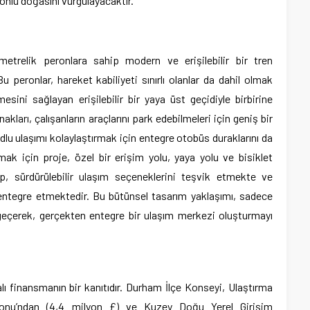
 yönlü doğasını vurgulayacaktır.
etrelik peronlara sahip modern ve erişilebilir bir tren
 peronlar, hareket kabiliyeti sınırlı olanlar da dahil olmak
sini sağlayan erişilebilir bir yaya üst geçidiyle birbirine
akları, çalışanların araçlarını park edebilmeleri için geniş bir
lu ulaşımı kolaylaştırmak için entegre otobüs duraklarını da
ırmak için proje, özel bir erişim yolu, yaya yolu ve bisiklet
p, sürdürülebilir ulaşım seçeneklerini teşvik etmekte ve
 entegre etmektedir. Bu bütünsel tasarım yaklaşımı, sadece
geçerek, gerçekten entegre bir ulaşım merkezi oluşturmayı
alı finansmanın bir kanıtıdır. Durham İlçe Konseyi, Ulaştırma
r Fonu’ndan (4,4 milyon £) ve Kuzey Doğu Yerel Girişim