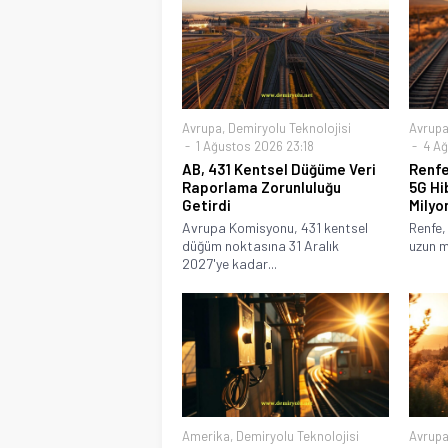
Avrupa
,
Demiryolu Teknolojisi
Avrup
1 Ağustos 2026 23:18
4 Ağ
AB, 431 Kentsel Düğüme Veri
Renfe
Raporlama Zorunluluğu
5G Hi
Getirdi
Milyo
Avrupa Komisyonu, 431 kentsel
Renfe,
düğüm noktasına 31 Aralık
uzun m
2027'ye kadar...
Amerika
,
Demiryolu Teknolojisi
Avrup