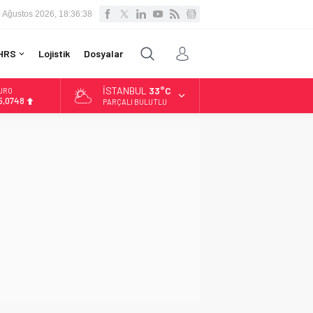
 Ağustos 2026, 18:36:39
HRS
Lojistik
Dosyalar
İSTANBUL
33°C
LTIN
.623,43
PARÇALI BULUTLU
İST
3.785,25
OLAR
7,7048
URO
5,0748