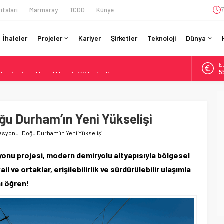
itaları
Marmaray
TCDD
Künye
7
İhaleler
Projeler
Kariyer
Şirketler
Teknoloji
Dünya
A
Teslim Ama Ulusal Hedef 730 km’ye Düştü
6
daki Buharlıyı Šumava Seferlerine Çıkarıyor
B
1
ro’luk Tramvay İnşaatına Başladı
ruladı: 308 Bin Rupiye Özel Vagonda Puja
ğu Durham’ın Yeni Yükselişi
D
4
ilyon Euro’luk Yenileme: Sol Tüneli %33 Kapasite Artışı
asyonu: Doğu Durham’ın Yeni Yükselişi
E
5
onu projesi, modern demiryolu altyapısıyla bölgesel
ve ortaklar, erişilebilirlik ve sürdürülebilir ulaşımla
nı öğren!