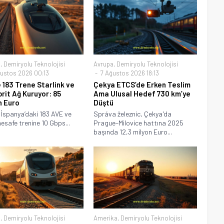
a
,
Demiryolu Teknolojisi
Avrupa
,
Demiryolu Teknolojisi
ustos 2026 00:13
7 Ağustos 2026 18:13
 183 Trene Starlink ve
Çekya ETCS’de Erken Teslim
brit Ağ Kuruyor: 85
Ama Ulusal Hedef 730 km’ye
n Euro
Düştü
 İspanya’daki 183 AVE ve
Správa železnic, Çekya'da
esafe trenine 10 Gbps...
Prague–Milovice hattına 2025
başında 12,3 milyon Euro...
a
,
Demiryolu Teknolojisi
Amerika
,
Demiryolu Teknolojisi