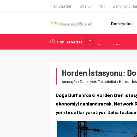
Tren Saatleri
Sözlük
YHT
Demiryolu Har
Demiryolcu
Son Haberler
Çekya ETCS’de Erken 
České dráhy 101 Yaşın
Brescia 426 Milyon Eu
Northern Railway Doğ
Horden İstasyonu: Do
Madrid Atocha’da 56 M
Anasayfa
»
Demiryolu Teknolojisi
»
Horden İst
Doğu Durham’daki Horden tren istasy
ekonomiyi canlandıracak. Network Rail 
yeni fırsatlar yaratıyor. Daha fazlası