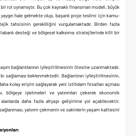
i bir rol oynamıştır. Bu çok kaynaklı finansman modeli, büyük
 yaygın hale gelmekte olup, başarılı proje teslimi için kamu-
tejik tahsisinin gerekliliğini vurgulamaktadır. Birden fazla
tabanlı desteği ve bölgesel kalkınma stratejilerinde kilit bir
şım bağlantılarının iyileştirilmesinin ötesine uzanmaktadır.
kı sağlaması beklenmektedir. Bağlantının iyileştirilmesinin,
daha kolay erişim sağlayarak yeni istihdam fırsatları açması
ması, bölgeye işletmeleri ve yatırımları çekerek ekonomik
lanlarda daha fazla altyapı gelişimine yol açabilecektir.
n sağlanması, yatırım çekmenin ve sakinlerin yaşam kalitesini
siyonları