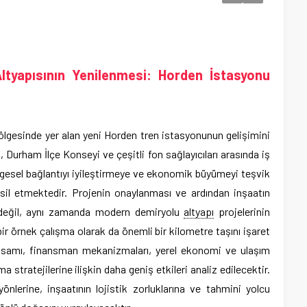
tyapısının Yenilenmesi: Horden İstasyonu
lgesinde yer alan yeni Horden tren istasyonunun gelişimini
 Durham İlçe Konseyi ve çeşitli fon sağlayıcıları arasında iş
bölgesel bağlantıyı iyileştirmeye ve ekonomik büyümeyi teşvik
sil etmektedir. Projenin onaylanması ve ardından inşaatın
n değil, aynı zamanda modern demiryolu
altyapı
projelerinin
ir örnek çalışma olarak da önemli bir kilometre taşını işaret
psamı, finansman mekanizmaları, yerel ekonomi ve ulaşım
 stratejilerine ilişkin daha geniş etkileri analiz edilecektir.
önlerine, inşaatının lojistik zorluklarına ve tahmini yolcu