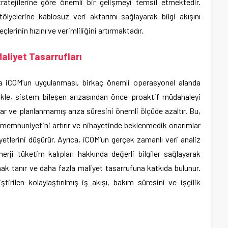
ratejilerine göre önemli bir gelişmeyi temsil etmektedir.
lyelerine kablosuz veri aktarımı sağlayarak bilgi akışını
erinin hızını ve verimliliğini artırmaktadır.
aliyet Tasarrufları
ına iCOM’un uygulanması, birkaç önemli operasyonel alanda
likle, sistem bileşen arızasından önce proaktif müdahaleyi
 ve planlanmamış arıza süresini önemli ölçüde azaltır. Bu,
cu memnuniyetini artırır ve nihayetinde beklenmedik onarımlar
yetlerini düşürür. Ayrıca, iCOM’un gerçek zamanlı veri analiz
enerji tüketim kalıpları hakkında değerli bilgiler sağlayarak
ak tanır ve daha fazla maliyet tasarrufuna katkıda bulunur.
ştirilen kolaylaştırılmış iş akışı, bakım süresini ve işçilik