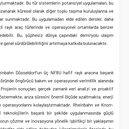
uşturmaktadır. Bu tür sistemlerin potansiyel uygulamaları, bu
zanarak küresel olarak diğer toplu taşıma kuruluşlarına ve
lar sunmaktadır. Bu uygulamadan elde edilen dersler, daha
tli raylı araç türlerinde ve operasyonel ortamlarda benzer
edebilir. Bu, şüphesiz dünya çapındaki demiryolu ulaşım
ve genel sürdürülebilirliğini artırmaya katkıda bulunacaktır.
nbahn Düsseldorf’un üç NF8U hafif raylı aracına başarılı
töründe öngörücü bakım ve operasyonel verimlilik alanında
 Projenin sonuçları, gerçek zamanlı veri analizi ve proaktif
göstermekte, arıza süresini önemli ölçüde azaltmakta, enerji
 operasyonlarını kolaylaştırmaktadır. Rheinbahn ve Knorr-
i teknolojilerin başarılı bir şekilde uygulanmasında güçlü
orun çözme ve inovasyona yönelik işbirlikçi bir yaklaşımın
ldorf’ta elde edilen doğrudan iyileştirmelerin ötesinde, bu