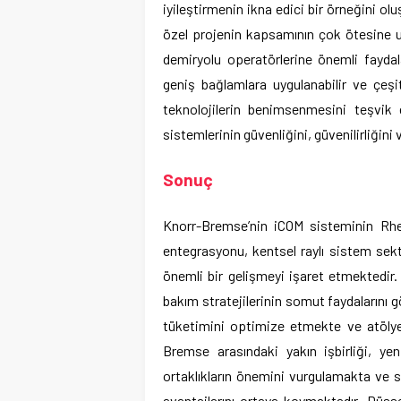
iyileştirmenin ikna edici bir örneğini ol
özel projenin kapsamının çok ötesine u
demiryolu operatörlerine önemli fayda
geniş bağlamlara uygulanabilir ve çeşi
teknolojilerin benimsenmesini teşvik 
sistemlerinin güvenliğini, güvenilirliğini 
Sonuç
Knorr-Bremse’nin iCOM sisteminin Rhei
entegrasyonu, kentsel raylı sistem sek
önemli bir gelişmeyi işaret etmektedir.
bakım stratejilerinin somut faydalarını 
tüketimini optimize etmekte ve atölye
Bremse arasındaki yakın işbirliği, yen
ortaklıkların önemini vurgulamakta ve s
avantajlarını ortaya koymaktadır. Düsse