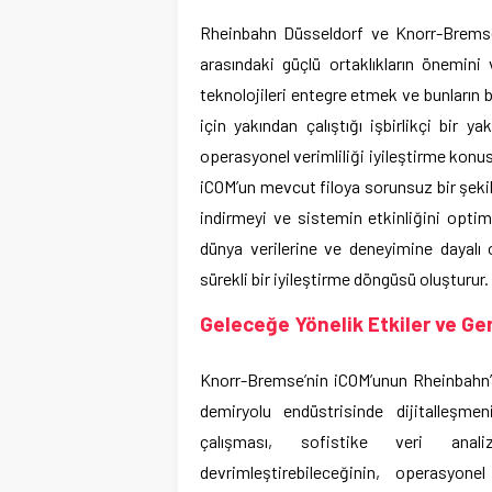
Rheinbahn Düsseldorf ve Knorr-Bremse iş
arasındaki güçlü ortaklıkların önemini 
teknolojileri entegre etmek ve bunların 
için yakından çalıştığı işbirlikçi bir y
operasyonel verimliliği iyileştirme konusun
iCOM’un mevcut filoya sorunsuz bir şekil
indirmeyi ve sistemin etkinliğini optim
dünya verilerine ve deneyimine dayalı 
sürekli bir iyileştirme döngüsü oluşturur.
Geleceğe Yönelik Etkiler ve G
Knorr-Bremse’nin iCOM’unun Rheinbahn’ın 
demiryolu endüstrisinde dijitalleşm
çalışması, sofistike veri anali
devrimleştirebileceğinin, operasyonel v