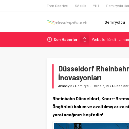
Tren Saatleri
Sözlük
YHT
Demiryolu Har
Demiryolcu
Son Haberler
Webuild Tüneli Tamam
Alstom ve Siemens’te
Siemens ve Stadler’d
Japonya Maglev Onayı
Düsseldorf Rheinbahn
İtalya’dan Yeni Otom
İnovasyonları
Anasayfa
»
Demiryolu Teknolojisi
»
Düsseldorf
Rheinbahn Düsseldorf, Knorr-Bremse i
Öngörücü bakım ve azaltılmış arıza sü
yaratacağınızı keşfedin!