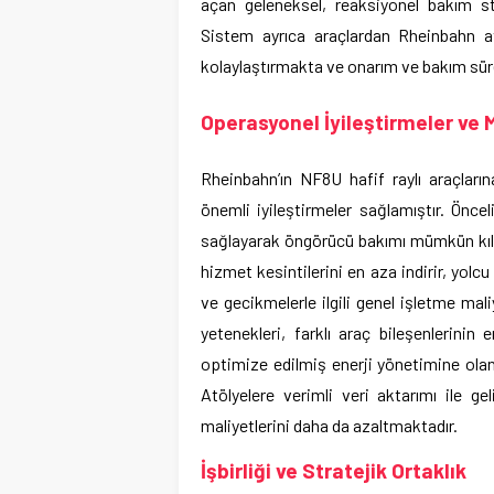
açan geleneksel, reaksiyonel bakım st
Sistem ayrıca araçlardan Rheinbahn atö
kolaylaştırmakta ve onarım ve bakım süreçl
Operasyonel İyileştirmeler ve M
Rheinbahn’ın NF8U hafif raylı araçlar
önemli iyileştirmeler sağlamıştır. Önce
sağlayarak öngörücü bakımı mümkün kılar
hizmet kesintilerini en aza indirir, yol
ve gecikmelerle ilgili genel işletme mali
yetenekleri, farklı araç bileşenlerinin 
optimize edilmiş enerji yönetimine olan
Atölyelere verimli veri aktarımı ile geli
maliyetlerini daha da azaltmaktadır.
İşbirliği ve Stratejik Ortaklık