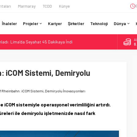
itaları
Marmaray
TCDD
Künye
6
İhaleler
Projeler
Kariyer
Şirketler
Teknoloji
Dünya
A
ladı: Lima’da Seyahat 45 Dakikaya İndi
6
n São Paulo’da Çifte Sinyal Hamlesi
B
1
an Berlin S-Bahn’a 350 Trenlik Dev Sözleşme
: Bütçe 11 Trilyon Yen, Hedef 2036
: iCOM Sistemi, Demiryolu
D
4
otiv Demiryolu: 4.800 Ton CO2 Tasarrufu
E
5
 Rheinbahn: iCOM Sistemi, Demiryolu İnovasyonları
COM sistemiyle operasyonel verimliliğini artırdı.
releri ile demiryolu işletmenizde nasıl fark