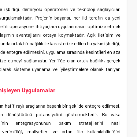
birliği, demiryolu operatörleri ve teknoloji sağlayıcıları
vurgulamaktadır. Projenin başarısı, her iki tarafın da yeni
belirli operasyonel ihtiyaçlara uygulanmasını optimize etmek
aklaşımın avantajlarını ortaya koymaktadır. Açık iletişim ve
da ortak bir bağlılık ile karakterize edilen bu yakın işbirliği,
de entegre edilmesini, uygulama sırasında kesintileri en aza
ize etmeyi sağlamıştır. Yeniliğe olan ortak bağlılık, gerçek
olarak sisteme uyarlama ve iyileştirmelere olanak tanıyan
enişleyen Uygulamalar
hafif raylı araçlarına başarılı bir şekilde entegre edilmesi,
enin dönüştürücü potansiyelini göstermektedir. Bu vaka
zinin entegrasyonunun bakım stratejilerini nasıl
erimliliği, maliyetleri ve artan filo kullanılabilirliğini