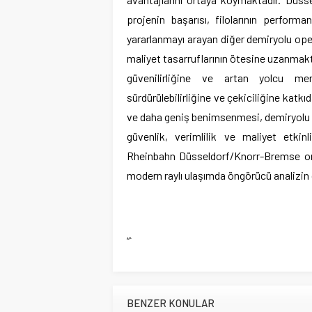
projenin başarısı, filolarının performan
yararlanmayı arayan diğer demiryolu opera
maliyet tasarruflarının ötesine uzanmakt
güvenilirliğine ve artan yolcu me
sürdürülebilirliğine ve çekiciliğine katk
ve daha geniş benimsenmesi, demiryolu 
güvenlik, verimlilik ve maliyet etkin
Rheinbahn Düsseldorf/Knorr-Bremse ortak
modern raylı ulaşımda öngörücü analizin 
“`
BENZER KONULAR