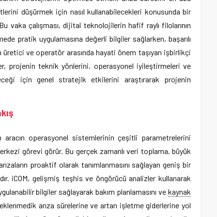
lerini düşürmek için nasıl kullanabilecekleri konusunda bir
aka çalışması, dijital teknolojilerin hafif raylı filolarının
rmede pratik uygulamasına değerli bilgiler sağlarken, başarılı
 üretici ve operatör arasında hayati önem taşıyan işbirlikçi
r, projenin teknik yönlerini, operasyonel iyileştirmeleri ve
ği için genel stratejik etkilerini araştırarak projenin
akış
 aracın operasyonel sistemlerinin çeşitli parametrelerini
 merkezi görevi görür. Bu gerçek zamanlı veri toplama, büyük
ızaların proaktif olarak tanımlanmasını sağlayan geniş bir
ır. iCOM, gelişmiş teşhis ve öngörücü analizler kullanarak
gulanabilir bilgiler sağlayarak bakım planlamasını ve
kaynak
beklenmedik arıza sürelerine ve artan işletme giderlerine yol