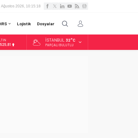
 Ağustos 2026, 10:15:19
HRS
Lojistik
Dosyalar
İSTANBUL
32°C
LTIN
.525,81
PARÇALI BULUTLU
İST
3.703,13
OLAR
7,5932
URO
5,0919