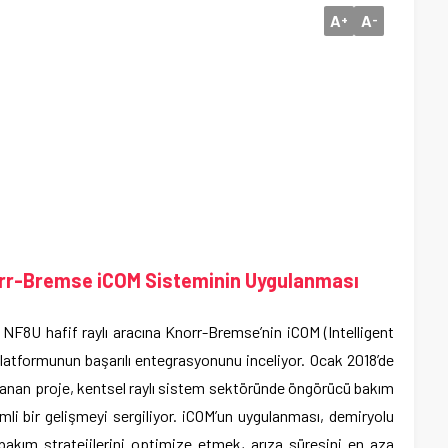
A
A
+
-
rr-Bremse iCOM Sisteminin Uygulanması
F8U hafif raylı aracına Knorr-Bremse’nin iCOM (Intelligent
 platformunun başarılı entegrasyonunu inceliyor. Ocak 2018’de
mlanan proje, kentsel raylı sistem sektöründe öngörücü bakım
mli bir gelişmeyi sergiliyor. iCOM’un uygulanması, demiryolu
 bakım stratejilerini optimize etmek, arıza süresini en aza