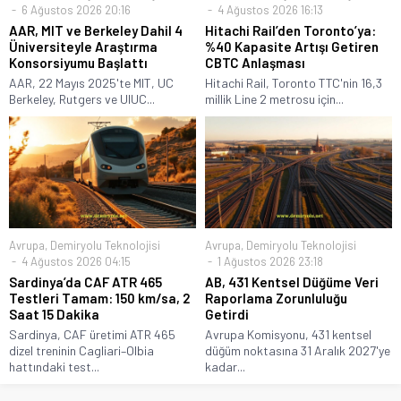
6 Ağustos 2026 20:16
4 Ağustos 2026 16:13
AAR, MIT ve Berkeley Dahil 4
Hitachi Rail’den Toronto’ya:
Üniversiteyle Araştırma
%40 Kapasite Artışı Getiren
Konsorsiyumu Başlattı
CBTC Anlaşması
AAR, 22 Mayıs 2025'te MIT, UC
Hitachi Rail, Toronto TTC'nin 16,3
Berkeley, Rutgers ve UIUC...
millik Line 2 metrosu için...
Avrupa
,
Demiryolu Teknolojisi
Avrupa
,
Demiryolu Teknolojisi
4 Ağustos 2026 04:15
1 Ağustos 2026 23:18
Sardinya’da CAF ATR 465
AB, 431 Kentsel Düğüme Veri
Testleri Tamam: 150 km/sa, 2
Raporlama Zorunluluğu
Saat 15 Dakika
Getirdi
Sardinya, CAF üretimi ATR 465
Avrupa Komisyonu, 431 kentsel
dizel treninin Cagliari–Olbia
düğüm noktasına 31 Aralık 2027'ye
hattındaki test...
kadar...