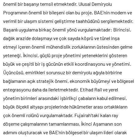
önemli bir başarıyı temsil etmektedir. Ulusal Demiryolu
Programının önemli bir bileşeni olan bu proje, BAE’nin modern ve
verimli bir ulaşım sistemi geliştirme taahhüdünü sergilemektedir.
Başarılı uygulama birkaç önemli yönü vurgulamaktadır: Birincisi,
dağlık arazide dolaşmayı ve çok sayıda köprü ve tünel inşa
etmeyi içeren önemli mühendislik zorluklarının üstesinden gelme
yeteneği. İkincisi, güçlü proje yönetimi yeteneklerini gösteren
büyük ve çeşitli bir iş gücünün etkili koordinasyonu ve yönetimi.
Üçüncüsü, emirlikleri sorunsuz bir demiryolu ağıyla birbirine
bağlamanın açık stratejik önemi, ekonomik büyümeyi ve bölgesel
entegrasyonu daha da ilerletmektedir. Etihad Rail ve yerel
yönetim birimleri arasındaki işbirlikçi çabaların kabul edilmesi,
büyük ölçekli altyapı projelerinde hükümetler arası ortaklıkların
çok önemli rolünü vurgulamaktadır. Fujairah’taki kalan ray
döşeme çalışmalarının tamamlanması, İkinci Aşamanın son
adımını oluşturacak ve BAE’nin bölgesel bir ulaşım lideri olarak