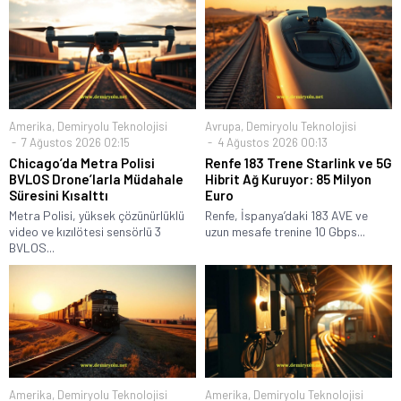
Amerika
,
Demiryolu Teknolojisi
Avrupa
,
Demiryolu Teknolojisi
7 Ağustos 2026 02:15
4 Ağustos 2026 00:13
Chicago’da Metra Polisi
Renfe 183 Trene Starlink ve 5G
BVLOS Drone’larla Müdahale
Hibrit Ağ Kuruyor: 85 Milyon
Süresini Kısalttı
Euro
Metra Polisi, yüksek çözünürlüklü
Renfe, İspanya’daki 183 AVE ve
video ve kızılötesi sensörlü 3
uzun mesafe trenine 10 Gbps...
BVLOS...
Amerika
,
Demiryolu Teknolojisi
Amerika
,
Demiryolu Teknolojisi