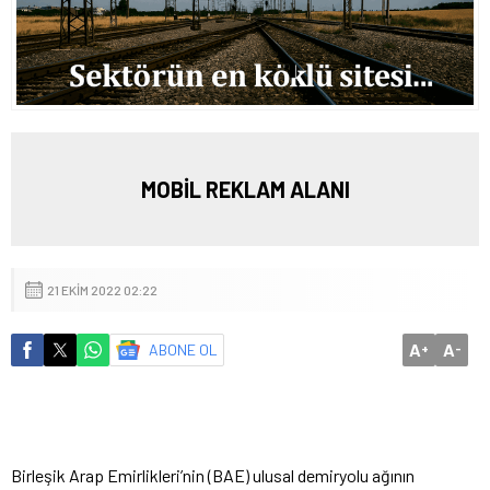
MOBİL REKLAM ALANI
21 EKIM 2022 02:22
A
A
ABONE OL
+
-
Birleşik Arap Emirlikleri’nin (BAE) ulusal demiryolu ağının