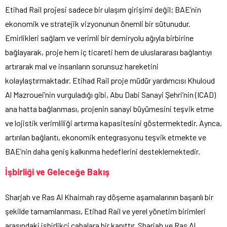
Etihad Rail projesi sadece bir ulaşım girişimi değil; BAE’nin
ekonomik ve stratejik vizyonunun önemli bir sütunudur.
Emirlikleri sağlam ve verimli bir demiryolu ağıyla birbirine
bağlayarak, proje hem iç ticareti hem de uluslararası bağlantıyı
artırarak mal ve insanların sorunsuz hareketini
kolaylaştırmaktadır. Etihad Rail proje müdür yardımcısı Khuloud
Al Mazrouei’nin vurguladığı gibi, Abu Dabi Sanayi Şehri’nin (ICAD)
ana hatta bağlanması, projenin sanayi büyümesini teşvik etme
ve lojistik verimliliği artırma kapasitesini göstermektedir. Ayrıca,
artırılan bağlantı, ekonomik entegrasyonu teşvik etmekte ve
BAE’nin daha geniş kalkınma hedeflerini desteklemektedir.
İşbirliği ve Geleceğe Bakış
Sharjah ve Ras Al Khaimah ray döşeme aşamalarının başarılı bir
şekilde tamamlanması, Etihad Rail ve yerel yönetim birimleri
arasındaki işbirlikçi çabalara bir kanıttır. Sharjah ve Ras Al