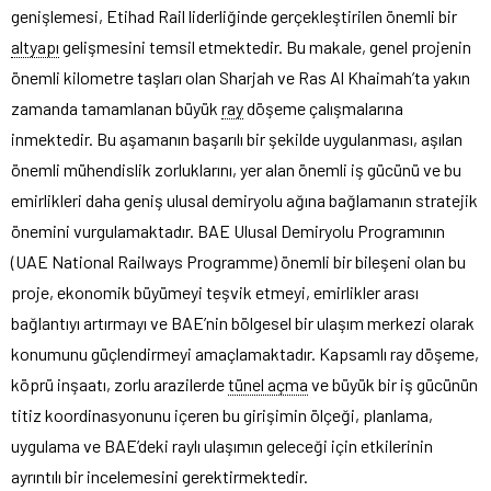
genişlemesi, Etihad Rail liderliğinde gerçekleştirilen önemli bir
altyapı
gelişmesini temsil etmektedir. Bu makale, genel projenin
önemli kilometre taşları olan Sharjah ve Ras Al Khaimah’ta yakın
zamanda tamamlanan büyük
ray
döşeme çalışmalarına
inmektedir. Bu aşamanın başarılı bir şekilde uygulanması, aşılan
önemli mühendislik zorluklarını, yer alan önemli iş gücünü ve bu
emirlikleri daha geniş ulusal demiryolu ağına bağlamanın stratejik
önemini vurgulamaktadır. BAE Ulusal Demiryolu Programının
(UAE National Railways Programme) önemli bir bileşeni olan bu
proje, ekonomik büyümeyi teşvik etmeyi, emirlikler arası
bağlantıyı artırmayı ve BAE’nin bölgesel bir ulaşım merkezi olarak
konumunu güçlendirmeyi amaçlamaktadır. Kapsamlı ray döşeme,
köprü inşaatı, zorlu arazilerde
tünel açma
ve büyük bir iş gücünün
titiz koordinasyonunu içeren bu girişimin ölçeği, planlama,
uygulama ve BAE’deki raylı ulaşımın geleceği için etkilerinin
ayrıntılı bir incelemesini gerektirmektedir.