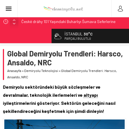
České dráhy 101 Yaşındaki Buharlıyı Šumava Seferlerine
Çıkarıyor
İSTANBUL
30°C
Brescia 426 Milyon Euro’luk Tramvay İnşaatına Başladı
PARÇALI BULUTLU
Northern Railway Doğruladı: 308 Bin Rupiye Özel Vagonda
Puja
Global Demiryolu Trendleri: Harsco,
Chicago’da Metra Polisi BVLOS Drone’larla Müdahale
Ansaldo, NRC
Süresini Kısalttı
Anasayfa
»
Demiryolu Teknolojisi
»
Global Demiryolu Trendleri: Harsco,
Çekya ETCS’de Erken Teslim Ama Ulusal Hedef 730 km’ye
Ansaldo, NRC
Düştü
Demiryolu sektöründeki büyük sözleşmeler ve
devralmalar, teknolojik ilerlemeleri ve
altyapı
iyileştirmelerini gösteriyor. Sektörün geleceğini nasıl
şekillendireceğini keşfetmek için şimdi dinleyin!