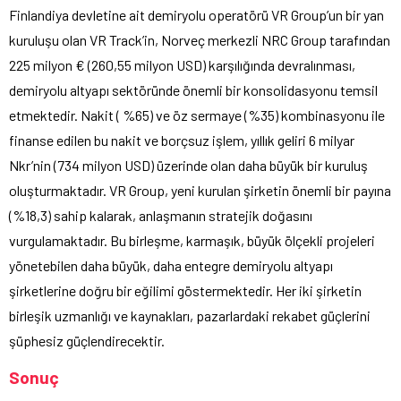
Finlandiya devletine ait demiryolu operatörü VR Group’un bir yan
kuruluşu olan VR Track’in, Norveç merkezli NRC Group tarafından
225 milyon € (260,55 milyon USD) karşılığında devralınması,
demiryolu altyapı sektöründe önemli bir konsolidasyonu temsil
etmektedir. Nakit ( %65) ve öz sermaye (%35) kombinasyonu ile
finanse edilen bu nakit ve borçsuz işlem, yıllık geliri 6 milyar
Nkr’nin (734 milyon USD) üzerinde olan daha büyük bir kuruluş
oluşturmaktadır. VR Group, yeni kurulan şirketin önemli bir payına
(%18,3) sahip kalarak, anlaşmanın stratejik doğasını
vurgulamaktadır. Bu birleşme, karmaşık, büyük ölçekli projeleri
yönetebilen daha büyük, daha entegre demiryolu altyapı
şirketlerine doğru bir eğilimi göstermektedir. Her iki şirketin
birleşik uzmanlığı ve kaynakları, pazarlardaki rekabet güçlerini
şüphesiz güçlendirecektir.
Sonuç