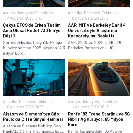
Avrupa
,
Demiryolu Teknolojisi
Amerika
,
Demiryolu Teknolojisi
7 Ağustos 2026 18:13
6 Ağustos 2026 20:16
Çekya ETCS’de Erken Teslim
AAR, MIT ve Berkeley Dahil 4
Ama Ulusal Hedef 730 km’ye
Üniversiteyle Araştırma
Düştü
Konsorsiyumu Başlattı
Správa železnic, Çekya'da Prague–
AAR, 22 Mayıs 2025'te MIT, UC
Milovice hattına 2025 başında 12,3
Berkeley, Rutgers ve UIUC...
milyon Euro...
Amerika
,
Demiryolu Teknolojisi
Avrupa
,
Demiryolu Teknolojisi
6 Ağustos 2026 08:15
4 Ağustos 2026 00:13
Alstom ve Siemens’ten São
Renfe 183 Trene Starlink ve 5G
Paulo’da Çifte Sinyal Hamlesi
Hibrit Ağ Kuruyor: 85 Milyon
Euro
Alstom ve Siemens Mobility, São
Paulo’da 3,3 km’lik sürücüsüz hat...
Renfe, İspanya’daki 183 AVE ve