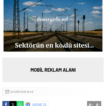
MOBİL REKLAM ALANI
20 EKIM 2018 18:48
A
A
ABONE OL
+
-