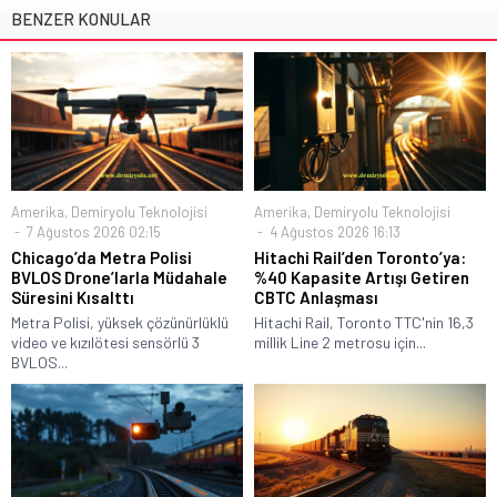
BENZER KONULAR
Amerika
,
Demiryolu Teknolojisi
Amerika
,
Demiryolu Teknolojisi
7 Ağustos 2026 02:15
4 Ağustos 2026 16:13
Chicago’da Metra Polisi
Hitachi Rail’den Toronto’ya:
BVLOS Drone’larla Müdahale
%40 Kapasite Artışı Getiren
Süresini Kısalttı
CBTC Anlaşması
Metra Polisi, yüksek çözünürlüklü
Hitachi Rail, Toronto TTC'nin 16,3
video ve kızılötesi sensörlü 3
millik Line 2 metrosu için...
BVLOS...