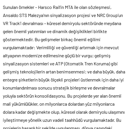
Sunulan örnekler – Harsco Rail’in MTA ile olan sözleşmesi,
Ansaldo STS Malezya’nın sinyalizasyon projesi ve NRC Group’un
VR Track’i devralması – küresel demiryolu sektöründe meydana
gelen önemli yatırımları ve dinamik değişiklikleri birlikte
göstermektedir. Bu gelişmeler birkaç önemli eğilimi
vurgulamaktadır: Verimliliği ve güvenliği artırmak için mevcut
altyapının modernize edilmesine güçlü bir vurgu; gelişmiş
sinyalizasyon sistemleri ve ATP (Otomatik Tren Koruma) gibi
gelişmiş teknolojilerin artan benimsenmesi; ve daha büyük, daha
entegre şirketlerin büyük ölçekli projeleri üstlenmek için daha iyi
konumlandırılması sonucu stratejik birleşme ve devralmalar
yoluyla sektörün konsolidasyonu. Bu projelerde yer alan önemli
mali yükümlülükler, on milyonlarca dolardan yüz milyonlarca
dolara kadar değişmekte olup, küresel olarak demiryolu ulaşımını
iyileştirmeye yönelik uzun vadeli taahhüdü vurgulamaktadır. Bu
projelerin başarılı bir şekilde uygulanması, dünya çapındaki