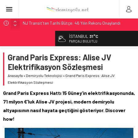
NJ Transit’ten Tarihi Bütçe: 46 Yılın Rekoru Onaylandı
Rocky Mountain, Güneş Enerjili Tesisten İlk Rayı Sevk Etti
İSTANBUL
31°C
AAR, MIT ve Berkeley Dahil 4 Üniversiteyle Araştırma
PARÇALI BULUTLU
Konsorsiyumu Başlattı
Grand Paris Express: Alise JV
Long Beach Limanı’na 58 Milyon Dolarlık Yeşil Yatırım Ödülü
Elektrifikasyon Sözleşmesi
Chicago’da Metra Polisi BVLOS Drone’larla Müdahale
Süresini Kısalttı
Anasayfa
»
Demiryolu Teknolojisi
»
Grand Paris Express: Alise JV
Elektrifikasyon Sözleşmesi
Grand Paris Express Hattı 15 Güney’in elektrifikasyonunda,
71 milyon €’luk Alise JV projesi, modern demiryolu
altyapısının nasıl hayata geçtiğini gösteriyor. Discover
how!