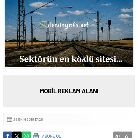
MOBİL REKLAM ALANI
26 EKIM 2018 17:28
A
A
ABONE OL
+
-