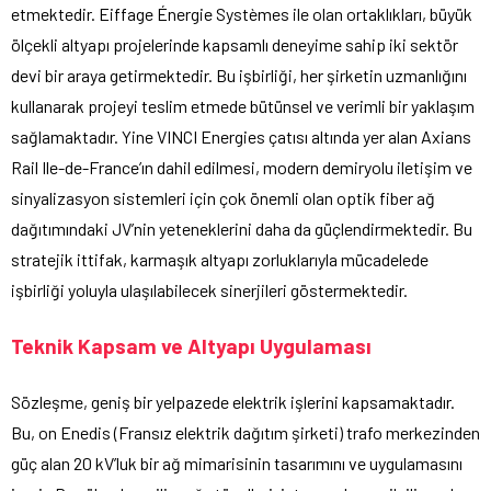
etmektedir. Eiffage Énergie Systèmes ile olan ortaklıkları, büyük
ölçekli altyapı projelerinde kapsamlı deneyime sahip iki sektör
devi bir araya getirmektedir. Bu işbirliği, her şirketin uzmanlığını
kullanarak projeyi teslim etmede bütünsel ve verimli bir yaklaşım
sağlamaktadır. Yine VINCI Energies çatısı altında yer alan Axians
Rail Ile-de-France’ın dahil edilmesi, modern demiryolu iletişim ve
sinyalizasyon sistemleri için çok önemli olan optik fiber ağ
dağıtımındaki JV’nin yeteneklerini daha da güçlendirmektedir. Bu
stratejik ittifak, karmaşık altyapı zorluklarıyla mücadelede
işbirliği yoluyla ulaşılabilecek sinerjileri göstermektedir.
Teknik Kapsam ve Altyapı Uygulaması
Sözleşme, geniş bir yelpazede elektrik işlerini kapsamaktadır.
Bu, on Enedis (Fransız elektrik dağıtım şirketi) trafo merkezinden
güç alan 20 kV’luk bir ağ mimarisinin tasarımını ve uygulamasını