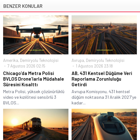
BENZER KONULAR
Amerika
,
Demiryolu Teknolojisi
Avrupa
,
Demiryolu Teknolojisi
7 Ağustos 2026 02:15
1 Ağustos 2026 23:18
Chicago’da Metra Polisi
AB, 431 Kentsel Düğüme Veri
BVLOS Drone’larla Müdahale
Raporlama Zorunluluğu
Süresini Kısalttı
Getirdi
Metra Polisi, yüksek çözünürlüklü
Avrupa Komisyonu, 431 kentsel
video ve kızılötesi sensörlü 3
düğüm noktasına 31 Aralık 2027'ye
BVLOS...
kadar...