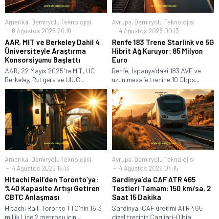
Amerika
,
Demiryolu Teknolojisi
Avrupa
,
Demiryolu Teknolojisi
6 Ağustos 2026 20:16
4 Ağustos 2026 00:13
AAR, MIT ve Berkeley Dahil 4
Renfe 183 Trene Starlink ve 5G
Üniversiteyle Araştırma
Hibrit Ağ Kuruyor: 85 Milyon
Konsorsiyumu Başlattı
Euro
AAR, 22 Mayıs 2025'te MIT, UC
Renfe, İspanya’daki 183 AVE ve
Berkeley, Rutgers ve UIUC...
uzun mesafe trenine 10 Gbps...
Amerika
,
Demiryolu Teknolojisi
Avrupa
,
Demiryolu Teknolojisi
4 Ağustos 2026 16:13
4 Ağustos 2026 04:15
Hitachi Rail’den Toronto’ya:
Sardinya’da CAF ATR 465
%40 Kapasite Artışı Getiren
Testleri Tamam: 150 km/sa, 2
CBTC Anlaşması
Saat 15 Dakika
Hitachi Rail, Toronto TTC'nin 16,3
Sardinya, CAF üretimi ATR 465
millik Line 2 metrosu için...
dizel treninin Cagliari–Olbia