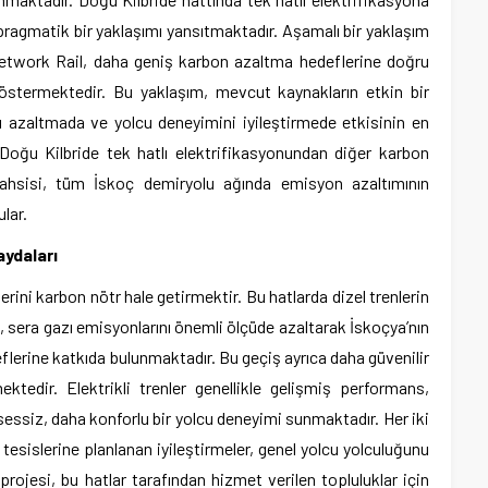
agmatik bir yaklaşımı yansıtmaktadır. Aşamalı bir yaklaşım
Network Rail, daha geniş karbon azaltma hedeflerine doğru
göstermektedir. Bu yaklaşım, mevcut kaynakların etkin bir
ı azaltmada ve yolcu deneyimini iyileştirmede etkisinin en
 Doğu Kilbride tek hatlı elektrifikasyonundan diğer karbon
tahsisi, tüm İskoç demiryolu ağında emisyon azaltımının
ular.
aydaları
ini karbon nötr hale getirmektir. Bu hatlarda dizel trenlerin
je, sera gazı emisyonlarını önemli ölçüde azaltarak İskoçya’nın
eflerine katkıda bulunmaktadır. Bu geçiş ayrıca daha güvenilir
ktedir. Elektrikli trenler genellikle gelişmiş performans,
sessiz, daha konforlu bir yolcu deneyimi sunmaktadır. Her iki
esislerine planlanan iyileştirmeler, genel yolcu yolculuğunu
projesi, bu hatlar tarafından hizmet verilen topluluklar için