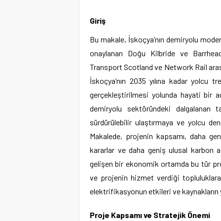
Giriş
Bu makale, İskoçya’nın demiryolu moder
onaylanan Doğu Kilbride ve Barrhead 
Transport Scotland ve Network Rail arasın
İskoçya’nın 2035 yılına kadar yolcu tr
gerçekleştirilmesi yolunda hayati bir 
demiryolu sektöründeki dalgalanan t
sürdürülebilir ulaştırmaya ve yolcu dene
Makalede, projenin kapsamı, daha geniş
kararlar ve daha geniş ulusal karbon a
gelişen bir ekonomik ortamda bu tür proj
ve projenin hizmet verdiği topluluklara
elektrifikasyonun etkileri ve kaynakların 
Proje Kapsamı ve Stratejik Önemi