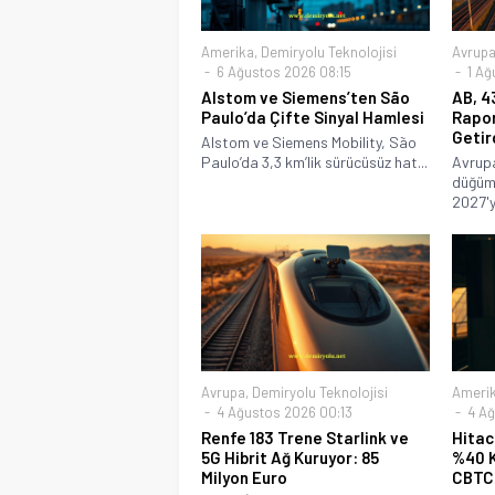
Amerika
,
Demiryolu Teknolojisi
Avrup
6 Ağustos 2026 08:15
1 Ağ
Alstom ve Siemens’ten São
AB, 4
Paulo’da Çifte Sinyal Hamlesi
Rapor
Getir
Alstom ve Siemens Mobility, São
Paulo’da 3,3 km’lik sürücüsüz hat...
Avrupa
düğüm 
2027'y
Avrupa
,
Demiryolu Teknolojisi
Ameri
4 Ağustos 2026 00:13
4 Ağ
Renfe 183 Trene Starlink ve
Hitac
5G Hibrit Ağ Kuruyor: 85
%40 K
Milyon Euro
CBTC