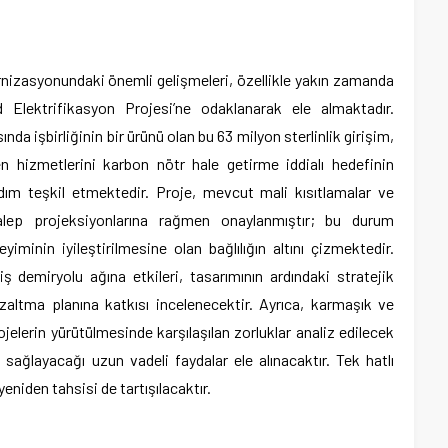
nizasyonundaki önemli gelişmeleri, özellikle yakın zamanda
Elektrifikasyon Projesi’ne odaklanarak ele almaktadır.
da işbirliğinin bir ürünü olan bu 63 milyon sterlinlik girişim,
en hizmetlerini karbon nötr hale getirme iddialı hedefinin
adım teşkil etmektedir. Proje, mevcut mali kısıtlamalar ve
alep projeksiyonlarına rağmen onaylanmıştır; bu durum
yiminin iyileştirilmesine olan bağlılığın altını çizmektedir.
 demiryolu ağına etkileri, tasarımının ardındaki stratejik
zaltma planına katkısı incelenecektir. Ayrıca, karmaşık ve
elerin yürütülmesinde karşılaşılan zorluklar analiz edilecek
 sağlayacağı uzun vadeli faydalar ele alınacaktır. Tek hatlı
yeniden tahsisi de tartışılacaktır.