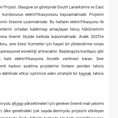
on Projesi, Glasgow’un güneyinde South Lanarkshire ve East
u koridorunun elektrifikasyonunu kapsamaktadır. Projenin
inin ötesine uzanmaktadır. Bu hatların elektrifikasyonu ile
trenlerini ortadan kaldırmayı amaçlayan İskoç hükümetinin
na önemli ölçüde katkıda bulunmaktadır. Aralık 2023’te
u, sınır ötesi hizmetler için hayati bir yönlendirme rotası
erasyonel esnekliği artıracaktır. Başlangıçta kısıtlayıcı gibi
hatlı elektrifikasyona öncelik verilmesi kararı, Sınır
emli karbon azaltma projelerine fonların yeniden tahsis
rı dahilinde etkiyi optimize eden stratejik bir
kaynak
tahsis
miryolu
altyapı
yükseltmeleri için gereken önemli mali yatırımı
 ülke genelindeki çok sayıda demiryolu projesini etkileyen
nmaktadır. Doğu Kilbride hattında tek hatlı elektrifikasyona