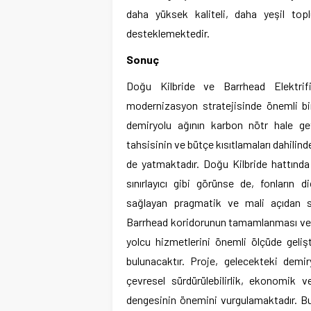
daha yüksek kaliteli, daha yeşil to
desteklemektedir.
Sonuç
Doğu Kilbride ve Barrhead Elektrifi
modernizasyon stratejisinde önemli bi
demiryolu ağının karbon nötr hale get
tahsisinin ve bütçe kısıtlamaları dahilin
de yatmaktadır. Doğu Kilbride hattında
sınırlayıcı gibi görünse de, fonların d
sağlayan pragmatik ve mali açıdan so
Barrhead koridorunun tamamlanması ve 
yolcu hizmetlerini önemli ölçüde geliş
bulunacaktır. Proje, gelecekteki demir
çevresel sürdürülebilirlik, ekonomik ve
dengesinin önemini vurgulamaktadır. Bu 