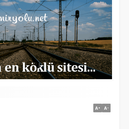
A
A
+
-