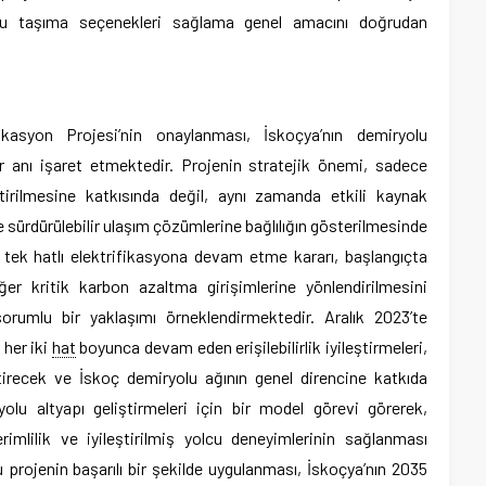
plu taşıma seçenekleri sağlama genel amacını doğrudan
kasyon Projesi’nin onaylanması, İskoçya’nın demiryolu
r anı işaret etmektedir. Projenin stratejik önemi, sadece
irilmesine katkısında değil, aynı zamanda etkili kaynak
de sürdürülebilir ulaşım çözümlerine bağlılığın gösterilmesinde
 tek hatlı elektrifikasyona devam etme kararı, başlangıçta
iğer kritik karbon azaltma girişimlerine yönlendirilmesini
rumlu bir yaklaşımı örneklendirmektedir. Aralık 2023’te
her iki
hat
boyunca devam eden erişilebilirlik iyileştirmeleri,
tirecek ve İskoç demiryolu ağının genel direncine katkıda
yolu altyapı geliştirmeleri için bir model görevi görerek,
rimlilik ve iyileştirilmiş yolcu deneyimlerinin sağlanması
projenin başarılı bir şekilde uygulanması, İskoçya’nın 2035