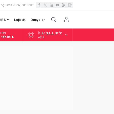
 Ağustos 2026, 20:02:06
HRS
Lojistik
Dosyalar
İSTANBUL
31°C
LTIN
.488,95
AÇIK
İST
3.798,82
OLAR
7,5939
URO
4,9646