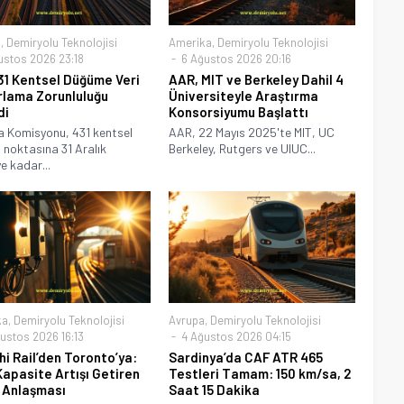
a
,
Demiryolu Teknolojisi
Amerika
,
Demiryolu Teknolojisi
ustos 2026 23:18
6 Ağustos 2026 20:16
31 Kentsel Düğüme Veri
AAR, MIT ve Berkeley Dahil 4
lama Zorunluluğu
Üniversiteyle Araştırma
di
Konsorsiyumu Başlattı
 Komisyonu, 431 kentsel
AAR, 22 Mayıs 2025'te MIT, UC
noktasına 31 Aralık
Berkeley, Rutgers ve UIUC...
e kadar...
ka
,
Demiryolu Teknolojisi
Avrupa
,
Demiryolu Teknolojisi
ustos 2026 16:13
4 Ağustos 2026 04:15
hi Rail’den Toronto’ya:
Sardinya’da CAF ATR 465
apasite Artışı Getiren
Testleri Tamam: 150 km/sa, 2
 Anlaşması
Saat 15 Dakika