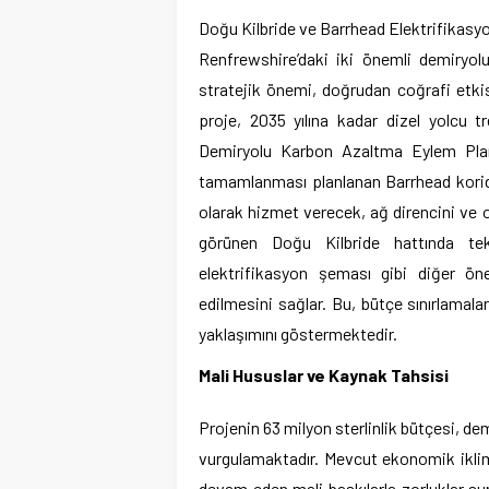
Doğu Kilbride ve Barrhead Elektrifikasy
Renfrewshire’daki iki önemli demiryol
stratejik önemi, doğrudan coğrafi etkis
proje, 2035 yılına kadar dizel yolcu 
Demiryolu Karbon Azaltma Eylem Planı
tamamlanması planlanan Barrhead koridor
olarak hizmet verecek, ağ direncini ve op
görünen Doğu Kilbride hattında tek 
elektrifikasyon şeması gibi diğer ön
edilmesini sağlar. Bu, bütçe sınırlamala
yaklaşımını göstermektedir.
Mali Hususlar ve Kaynak Tahsisi
Projenin 63 milyon sterlinlik bütçesi, de
vurgulamaktadır. Mevcut ekonomik iklim,
devam eden mali baskılarla zorluklar su