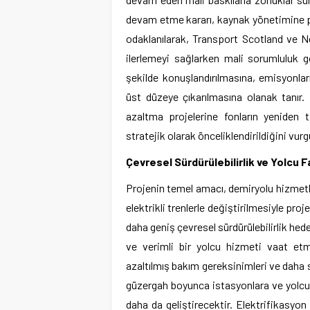
devam etme kararı, kaynak yönetimine pr
odaklanılarak, Transport Scotland ve 
ilerlemeyi sağlarken mali sorumluluk 
şekilde konuşlandırılmasına, emisyonlar
üst düzeye çıkarılmasına olanak tanır.
azaltma projelerine fonların yeniden 
stratejik olarak önceliklendirildiğini vurg
Çevresel Sürdürülebilirlik ve Yolcu F
Projenin temel amacı, demiryolu hizmetler
elektrikli trenlerle değiştirilmesiyle pro
daha geniş çevresel sürdürülebilirlik hed
ve verimli bir yolcu hizmeti vaat etme
azaltılmış bakım gereksinimleri ve daha 
güzergah boyunca istasyonlara ve yolcu t
daha da geliştirecektir. Elektrifikasyon 