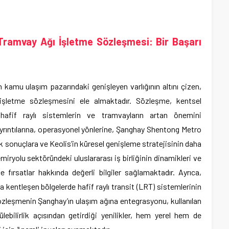
Tramvay Ağı İşletme Sözleşmesi: Bir Başarı
n kamu ulaşım pazarındaki genişleyen varlığının altını çizen,
işletme sözleşmesini ele almaktadır. Sözleşme, kentsel
hafif raylı sistemlerin ve tramvayların artan önemini
rıntılarına, operasyonel yönlerine, Şanghay Shentong Metro
ik sonuçlara ve Keolis’in küresel genişleme stratejisinin daha
iryolu sektöründeki uluslararası iş birliğinin dinamikleri ve
 fırsatlar hakkında değerli bilgiler sağlamaktadır. Ayrıca,
la kentleşen bölgelerde hafif raylı transit (LRT) sistemlerinin
Sözleşmenin Şanghay’ın ulaşım ağına entegrasyonu, kullanılan
ebilirlik açısından getirdiği yenilikler, hem yerel hem de