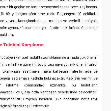
nsuz bir geçişe ve tam operasyonel kapasiteye ulaşılmasını
tik bir yaklaşımı göstermektedir. Başlangıçta 10 dakikalık
ramvayının konuşlandırılması, modern ve verimli demiryolu
seçim ayrıca, küresel demiryolu üretim sektöründe önemli bir
maktadır.
e Talebini Karşılama
 büyüyen kentsel mobilite zorluklarını ele almada çok önemli
ni, verimli ve güvenilir toplu taşımaya yönelik önemli talebi
 tıkanıklığını azaltmaya, hava kalitesini iyileştirmeye ve
seçeneği sağlamaya katkıda bulunacaktır. Keolis’in verimli ve
mler işletme konusundaki uzmanlığı, bu hedeflerin
nayacak ve Çin’in hızla kentleşen şehirlerinde gelecekteki
lirleyecektir. Projenin başarısı, ülke genelinde hafif raylı
 için bir örnek teşkil edecektir.