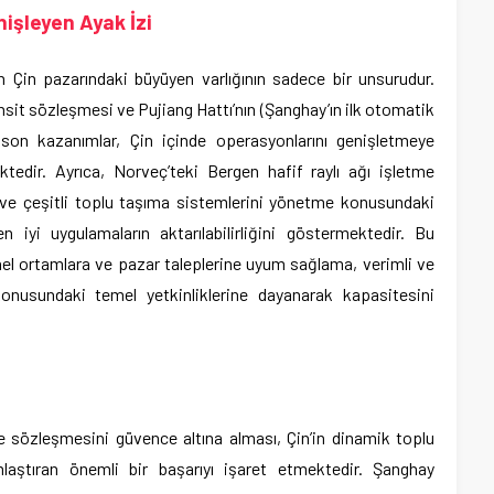
nişleyen Ayak İzi
 Çin pazarındaki büyüyen varlığının sadece bir unsurudur.
nsit sözleşmesi ve Pujiang Hattı’nın (Şanghay’ın ilk otomatik
son kazanımlar, Çin içinde operasyonlarını genişletmeye
ektedir. Ayrıca, Norveç’teki Bergen hafif raylı ağı işletme
i ve çeşitli toplu taşıma sistemlerini yönetme konusundaki
n iyi uygulamaların aktarılabilirliğini göstermektedir. Bu
onel ortamlara ve pazar taleplerine uyum sağlama, verimli ve
onusundaki temel yetkinliklerine dayanarak kapasitesini
e sözleşmesini güvence altına alması, Çin’in dinamik toplu
aştıran önemli bir başarıyı işaret etmektedir. Şanghay