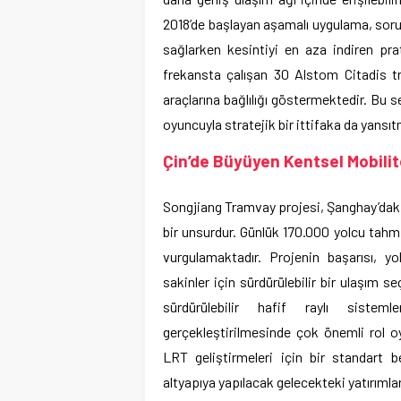
2018’de başlayan aşamalı uygulama, soru
sağlarken kesintiyi en aza indiren pra
frekansta çalışan 30 Alstom Citadis t
araçlarına bağlılığı göstermektedir. Bu 
oyuncuyla stratejik bir ittifaka da yansıt
Çin’de Büyüyen Kentsel Mobilit
Songjiang Tramvay projesi, Şanghay’daki
bir unsurdur. Günlük 170.000 yolcu tahmi
vurgulamaktadır. Projenin başarısı, yol
sakinler için sürdürülebilir bir ulaşım 
sürdürülebilir hafif raylı siste
gerçekleştirilmesinde çok önemli rol oy
LRT geliştirmeleri için bir standart be
altyapıya yapılacak gelecekteki yatırımlar