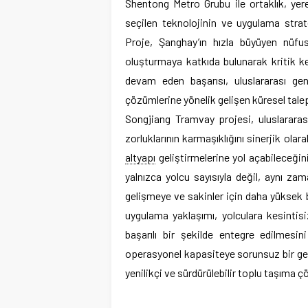
Shentong Metro Grubu ile ortaklık, yere
seçilen teknolojinin ve uygulama stratej
Proje, Şanghay’ın hızla büyüyen nüfus
oluşturmaya katkıda bulunarak kritik ken
devam eden başarısı, uluslararası geni
çözümlerine yönelik gelişen küresel talep
Songjiang Tramvay projesi, uluslararası
zorluklarının karmaşıklığını sinerjik olar
altyapı
geliştirmelerine yol açabileceğini
yalnızca yolcu sayısıyla değil, aynı z
gelişmeye ve sakinler için daha yüksek 
uygulama yaklaşımı, yolculara kesintisi
başarılı bir şekilde entegre edilmesi
operasyonel kapasiteye sorunsuz bir geç
yenilikçi ve sürdürülebilir toplu taşıma ç