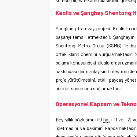
küresel ölçekte kamu ulaşımının geleceği
Keolis ve Şanghay Shentong Me
Songjiang Tramvay projesi, Keolis’in orta
başarıyı temsil etmektedir. Şanghay’ı
Shentong Metro Grubu (SSMG) ile bu iş
ortaklıkların önemini vurgulamaktadır. 
bakımı konusundaki uluslararası uzmanlı
hakkındaki derin anlayışını birleştiren de
proje yürütülmesini, etkili paydaş yöne
hizmet sunumunu sağlamaktadır.
Operasyonel Kapsam ve Teknolo
Beş yıllık sözleşme, iki
hat
(T1 ve T2) v
işletmesini ve bakımını kapsamaktadır
daha geniş ulaşım ağı içinde erişilebilir