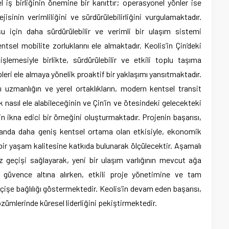
l iş birliğinin önemine bir kanıttır; operasyonel yönler ise
isinin verimliliğini ve sürdürülebilirliğini vurgulamaktadır.
u için daha sürdürülebilir ve verimli bir ulaşım sistemi
tsel mobilite zorluklarını ele almaktadır. Keolis’in Çin’deki
şlemesiyle birlikte, sürdürülebilir ve etkili toplu taşıma
leri ele almaya yönelik proaktif bir yaklaşımı yansıtmaktadır.
 uzmanlığın ve yerel ortaklıkların, modern kentsel transit
ak nasıl ele alabileceğinin ve Çin’in ve ötesindeki gelecekteki
n ikna edici bir örneğini oluşturmaktadır. Projenin başarısı,
amanda daha geniş kentsel ortama olan etkisiyle, ekonomik
bir yaşam kalitesine katkıda bulunarak ölçülecektir. Aşamalı
z geçişi sağlayarak, yeni bir ulaşım varlığının mevcut ağa
ni güvence altına alırken, etkili proje yönetimine ve tam
işe bağlılığı göstermektedir. Keolis’in devam eden başarısı,
özümlerinde küresel liderliğini pekiştirmektedir.