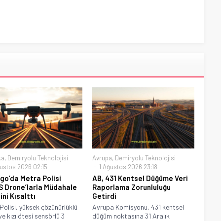
ka
,
Demiryolu Teknolojisi
Avrupa
,
Demiryolu Teknolojisi
ustos 2026 02:15
1 Ağustos 2026 23:18
go’da Metra Polisi
AB, 431 Kentsel Düğüme Veri
 Drone’larla Müdahale
Raporlama Zorunluluğu
ni Kısalttı
Getirdi
Polisi, yüksek çözünürlüklü
Avrupa Komisyonu, 431 kentsel
ve kızılötesi sensörlü 3
düğüm noktasına 31 Aralık