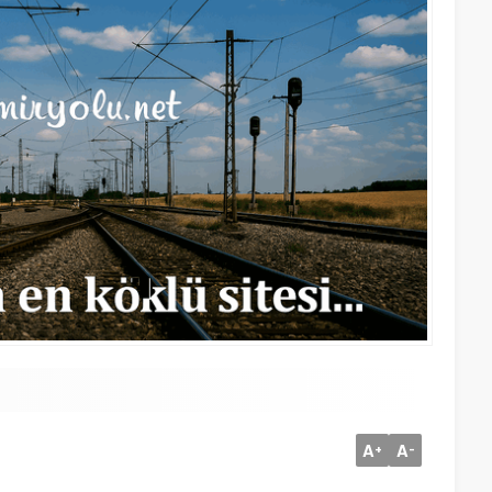
A
A
+
-