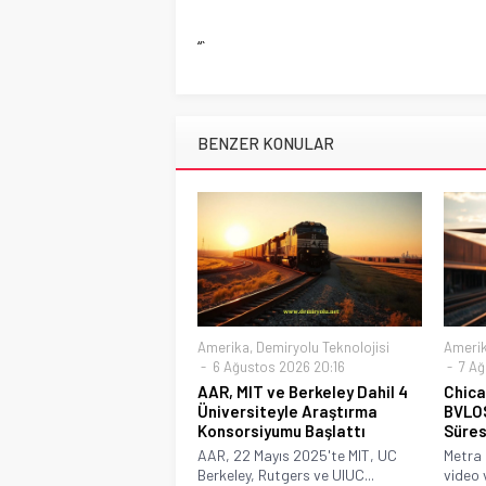
“`
BENZER KONULAR
Amerika
,
Demiryolu Teknolojisi
Ameri
6 Ağustos 2026 20:16
7 Ağ
AAR, MIT ve Berkeley Dahil 4
Chica
Üniversiteyle Araştırma
BVLOS
Konsorsiyumu Başlattı
Süresi
AAR, 22 Mayıs 2025'te MIT, UC
Metra 
Berkeley, Rutgers ve UIUC...
video 