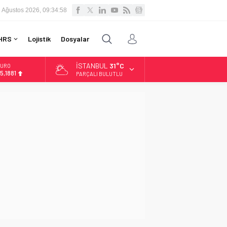
 Ağustos 2026, 09:34:59
HRS
Lojistik
Dosyalar
İSTANBUL
31°C
URO
5,1881
PARÇALI BULUTLU
LTIN
.660,55
İST
3.779,39
OLAR
7,7111