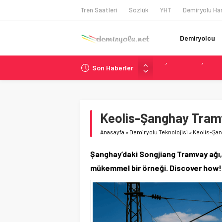
Tren Saatleri
Sözlük
YHT
Demiryolu Har
Demiryolcu
Son Haberler
Malezya Havayolları, T
ÖBB ve RFI’dan Brenne
NS, Temmuz 2026’dan 
Madrid Atocha’da 56 M
Keolis-Şanghay Tramv
İngiltere Demiryolun
Anasayfa
»
Demiryolu Teknolojisi
»
Keolis-Şan
Şanghay’daki Songjiang Tramvay ağı, Ke
mükemmel bir örneği. Discover how!