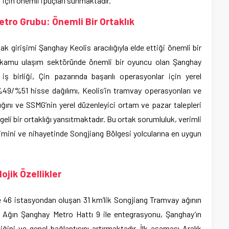
 için önemli ipuçları sunmaktadır.
tro Grubu: Önemli Bir Ortaklık
k girişimi Şanghay Keolis aracılığıyla elde ettiği önemli bir
n kamu ulaşım sektöründe önemli bir oyuncu olan Şanghay
 birliği, Çin pazarında başarılı operasyonlar için yerel
%49/%51 hisse dağılımı, Keolis’in tramvay operasyonları ve
ğını ve SSMG’nin yerel düzenleyici ortam ve pazar talepleri
ngeli bir ortaklığı yansıtmaktadır. Bu ortak sorumluluk, verimli
timini ve nihayetinde Songjiang Bölgesi yolcularına en uygun
jik Özellikler
e 46 istasyondan oluşan 31 km’lik Songjiang Tramvay ağının
. Ağın Şanghay Metro Hattı 9 ile entegrasyonu, Şanghay’ın
liğini ve genel bağlantısını artırmaktadır. İlk aşaması Aralık