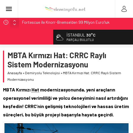
Fortescue ile Knorr-Bremse’den 99 Milyon Euro’luk
Sinyalizasyon Anlaşması
İSTANBUL
30°C
Stadler, Austin’e 21 CITYLINK Hafif Raylı Aracı Tedarik
PARÇALI BULUTLU
Edecek
9,9 Milyar Dolarlık Mor Hat’ta Tel Testleri Başladı
MBTA Kırmızı Hat: CRRC Raylı
Utah’ta 31 Milyon Dolarlık Proje Trafik Çilesini Bitiriyor
Sistem Modernizasyonu
CRRC, Salvador Metrosu İçin 83,9 Milyon Euro’luk Anlaşma
Anasayfa
»
Demiryolu Teknolojisi
»
MBTA Kırmızı Hat: CRRC Raylı Sistem
İmzaladı
Modernizasyonu
MBTA Kırmızı
Hat
modernizasyonunda, yeni araçların
operasyonel verimliliği ve yolcu deneyimini nasıl artırdığını
keşfedin! CRRC’nin gelişmiş teknolojileri ve hassas üretim
süreçleri, bu büyük projeyi başarıyla hayata geçirdi.