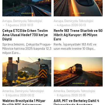
Avrupa
,
Demiryolu Teknolojisi
Avrupa
,
Demiryolu Teknolojisi
7 Ağustos 2026 18:13
4 Ağustos 2026 00:13
Çekya ETCS’de Erken Teslim
Renfe 183 Trene Starlink ve 5G
Ama Ulusal Hedef 730 km’ye
Hibrit Ağ Kuruyor: 85 Milyon
Düştü
Euro
Správa železnic, Çekya'da Prague–
Renfe, İspanya’daki 183 AVE ve
Milovice hattına 2025 başında 12,3
uzun mesafe trenine 10 Gbps...
milyon Euro...
Amerika
,
Demiryolu Teknolojisi
Amerika
,
Demiryolu Teknolojisi
9 Ağustos 2026 06:12
6 Ağustos 2026 20:16
Wabtec Brezilya’da 1 Milyar
AAR, MIT ve Berkeley Dahil 4
Real’lik PTC Anlaşmasını
Üniversiteyle Araştırma