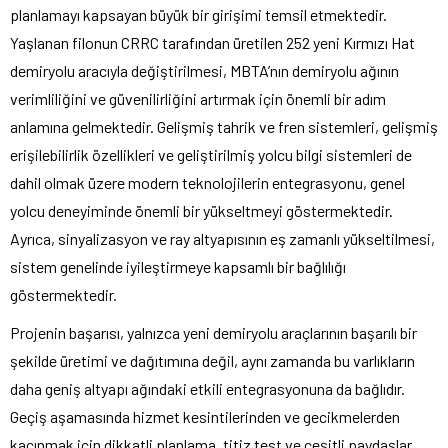
planlamayı kapsayan büyük bir girişimi temsil etmektedir.
Yaşlanan filonun CRRC tarafından üretilen 252 yeni Kırmızı Hat
demiryolu aracıyla değiştirilmesi, MBTA’nın demiryolu ağının
verimliliğini ve güvenilirliğini artırmak için önemli bir adım
anlamına gelmektedir. Gelişmiş tahrik ve fren sistemleri, gelişmiş
erişilebilirlik özellikleri ve geliştirilmiş yolcu bilgi sistemleri de
dahil olmak üzere modern teknolojilerin entegrasyonu, genel
yolcu deneyiminde önemli bir yükseltmeyi göstermektedir.
Ayrıca, sinyalizasyon ve ray altyapısının eş zamanlı yükseltilmesi,
sistem genelinde iyileştirmeye kapsamlı bir bağlılığı
göstermektedir.
Projenin başarısı, yalnızca yeni demiryolu araçlarının başarılı bir
şekilde üretimi ve dağıtımına değil, aynı zamanda bu varlıkların
daha geniş altyapı ağındaki etkili entegrasyonuna da bağlıdır.
Geçiş aşamasında hizmet kesintilerinden ve gecikmelerden
kaçınmak için dikkatli planlama, titiz test ve çeşitli paydaşlar