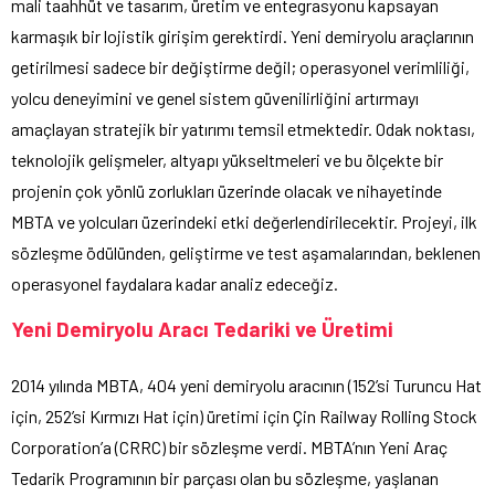
mali taahhüt ve tasarım, üretim ve entegrasyonu kapsayan
karmaşık bir lojistik girişim gerektirdi. Yeni demiryolu araçlarının
getirilmesi sadece bir değiştirme değil; operasyonel verimliliği,
yolcu deneyimini ve genel sistem güvenilirliğini artırmayı
amaçlayan stratejik bir yatırımı temsil etmektedir. Odak noktası,
teknolojik gelişmeler, altyapı yükseltmeleri ve bu ölçekte bir
projenin çok yönlü zorlukları üzerinde olacak ve nihayetinde
MBTA ve yolcuları üzerindeki etki değerlendirilecektir. Projeyi, ilk
sözleşme ödülünden, geliştirme ve test aşamalarından, beklenen
operasyonel faydalara kadar analiz edeceğiz.
Yeni Demiryolu Aracı Tedariki ve Üretimi
2014 yılında MBTA, 404 yeni demiryolu aracının (152’si Turuncu Hat
için, 252’si Kırmızı Hat için) üretimi için Çin Railway Rolling Stock
Corporation’a (CRRC) bir sözleşme verdi. MBTA’nın Yeni Araç
Tedarik Programının bir parçası olan bu sözleşme, yaşlanan