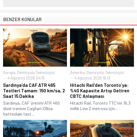
BENZER KONULAR
Avrupa
,
Demiryolu Teknolojisi
Amerika
,
Demiryolu Teknolojisi
4 Ağustos 2026 04:15
4 Ağustos 2026 16:13
Sardinya’da CAF ATR 465
Hitachi Rail’den Toronto’ya:
Testleri Tamam: 150 km/sa, 2
%40 Kapasite Artışı Getiren
Saat 15 Dakika
CBTC Anlaşması
Sardinya, CAF üretimi ATR 465
Hitachi Rail, Toronto TTC'nin 16,3
dizel treninin Cagliari–Olbia
millik Line 2 metrosu için...
hattındaki test...