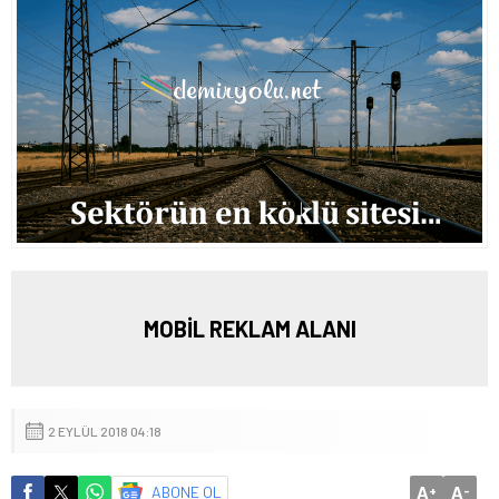
MOBİL REKLAM ALANI
2 EYLÜL 2018 04:18
A
A
ABONE OL
+
-