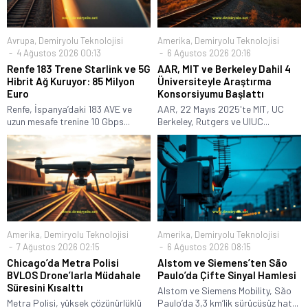
Avrupa
,
Demiryolu Teknolojisi
Amerika
,
Demiryolu Teknolojisi
4 Ağustos 2026 00:13
6 Ağustos 2026 20:16
Renfe 183 Trene Starlink ve 5G
AAR, MIT ve Berkeley Dahil 4
Hibrit Ağ Kuruyor: 85 Milyon
Üniversiteyle Araştırma
Euro
Konsorsiyumu Başlattı
Renfe, İspanya’daki 183 AVE ve
AAR, 22 Mayıs 2025'te MIT, UC
uzun mesafe trenine 10 Gbps...
Berkeley, Rutgers ve UIUC...
Amerika
,
Demiryolu Teknolojisi
Amerika
,
Demiryolu Teknolojisi
7 Ağustos 2026 02:15
6 Ağustos 2026 08:15
Chicago’da Metra Polisi
Alstom ve Siemens’ten São
BVLOS Drone’larla Müdahale
Paulo’da Çifte Sinyal Hamlesi
Süresini Kısalttı
Alstom ve Siemens Mobility, São
Metra Polisi, yüksek çözünürlüklü
Paulo’da 3,3 km’lik sürücüsüz hat...