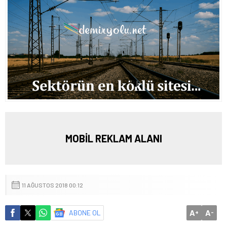
MOBİL REKLAM ALANI
11 AĞUSTOS 2018 00:12
A
A
ABONE OL
+
-