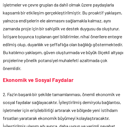
işletmeler ve çevre grupları da dahil olmak üzere paydaşlarla
kapsamlı bir etkileşim gerçekleştirilmiştir. Bu proaktif yaklaşım,
yalnızca endişelerin ele alınmasını sağlamakla kalmaz, aynı
zamanda proje için bir sahiplik ve destek duygusu da oluşturur.
İstişare boyunca toplanan geri bildirimler, nihai önerilere entegre
edilmiş olup, duyarlılık ve şeffaflığa olan bağlılığı göstermektedir.
Bu katılımcı yaklaşım, güven oluşturmada ve büyük ölçekli altyapı
projelerine yönelik potansiyel muhalefeti azaltmada çok
önemlidir.
Ekonomik ve Sosyal Faydalar
2. Faz’ın başarılı bir şekilde tamamlanması, önemli ekonomik ve
sosyal faydalar sağlayacaktır. İyileştirilmiş demiryolu bağlantısı,
işletmeler için erişilebilirliği artırarak ve bölgede yeni istihdam
fırsatları yaratarak ekonomik büyümeyi kolaylaştıracaktır.
İyileştirilmiş ulaşım ağı ayrıca, daha uygun ve verimli seyahat