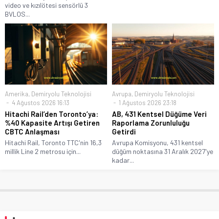
video ve kızılötesi sensörlü 3
BVLOS...
Amerika
,
Demiryolu Teknolojisi
Avrupa
,
Demiryolu Teknolojisi
4 Ağustos 2026 16:13
1 Ağustos 2026 23:18
Hitachi Rail’den Toronto’ya:
AB, 431 Kentsel Düğüme Veri
%40 Kapasite Artışı Getiren
Raporlama Zorunluluğu
CBTC Anlaşması
Getirdi
Hitachi Rail, Toronto TTC'nin 16,3
Avrupa Komisyonu, 431 kentsel
millik Line 2 metrosu için...
düğüm noktasına 31 Aralık 2027'ye
kadar...