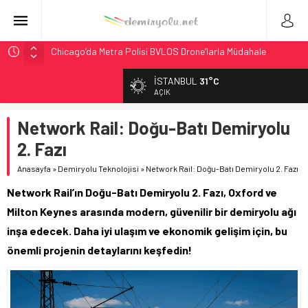
Chicago’da Metra Polisi BVLOS Drone’larla Müdahale
Süresini Kısalttı
İSTANBUL
31°C
NJ Transit’ten Tarihi Bütçe: 46 Yılın Rekoru Onaylandı
AÇIK
Rocky Mountain, Güneş Enerjili Tesisten İlk Rayı Sevk Etti
Network Rail: Doğu-Batı Demiryolu
AAR, MIT ve Berkeley Dahil 4 Üniversiteyle Araştırma
Konsorsiyumu Başlattı
2. Fazı
Northern Railway Doğruladı: 308 Bin Rupiye Özel Vagonda
Anasayfa
»
Demiryolu Teknolojisi
»
Network Rail: Doğu-Batı Demiryolu 2. Fazı
Puja
Network Rail’ın Doğu-Batı Demiryolu 2. Fazı, Oxford ve
Milton Keynes arasında modern, güvenilir bir demiryolu ağı
inşa edecek. Daha iyi ulaşım ve ekonomik gelişim için, bu
önemli projenin detaylarını keşfedin!