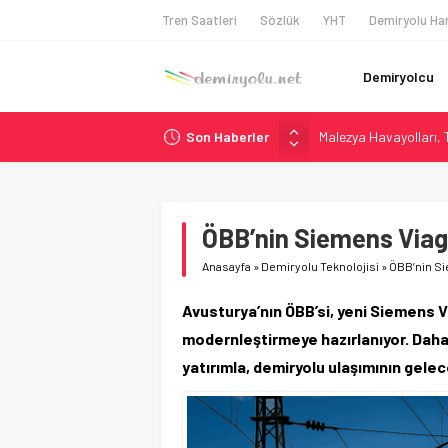
Tren Saatleri
Sözlük
YHT
Demiryolu Har
Demiryolcu
Son Haberler
Malezya Havayolları, T
ÖBB ve RFI’dan Brenne
NS, Temmuz 2026’dan 
Madrid Atocha’da 56 M
ÖBB’nin Siemens Viagg
İngiltere Demiryolun
Anasayfa
»
Demiryolu Teknolojisi
»
ÖBB’nin Si
Avusturya’nın ÖBB’si, yeni Siemens V
modernleştirmeye hazırlanıyor. Daha 
yatırımla, demiryolu ulaşımının gelece