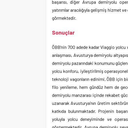
başarısı, diğer Avrupa demiryolu oper
yatırımlar aracılığıyla gelişmiş hizmet v
görmektedir.
Sonuçlar
ÖBB’nin 700 adede kadar Viaggio yolcu v
anlaşması, Avusturya demiryolu altyapıs
demiryolu pazarındaki konumunu güçlendi
yolcu konforu, iyileştirilmiş operasyonel
teknoloji vagonların edinimi, ÖBB için b
filo yenileme, hem gündüz hem de gece 
demiryolu manzarası içinde rekabet güc
uzanarak Avusturya’nın üretim sektörü
katkıda bulunmaktadır. Projenin başarı
yoluyla yolcu deneyiminde ve operasyo
göstermektedir. Avrupa demiryolu seyah