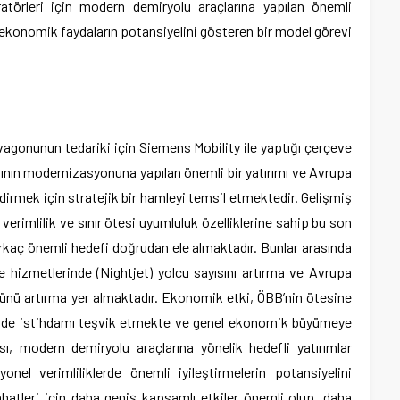
atörleri için modern demiryolu araçlarına yapılan önemli
e ekonomik faydaların potansiyelini gösteren bir model görevi
agonunun tedariki için Siemens Mobility ile yaptığı çerçeve
ının modernizasyonuna yapılan önemli bir yatırımı ve Avrupa
rmek için stratejik bir hamleyi temsil etmektedir. Gelişmiş
 verimlilik ve sınır ötesi uyumluluk özelliklerine sahip bu son
irkaç önemli hedefi doğrudan ele almaktadır. Bunlar arasında
hizmetlerinde (Nightjet) yolcu sayısını artırma ve Avrupa
ünü artırma yer almaktadır. Ekonomik etki, ÖBB’nin ötesine
nde istihdamı teşvik etmekte ve genel ekonomik büyümeye
sı, modern demiryolu araçlarına yönelik hedefli yatırımlar
nel verimliliklerde önemli iyileştirmelerin potansiyelini
atleri için daha geniş kapsamlı etkiler önemli olup, daha