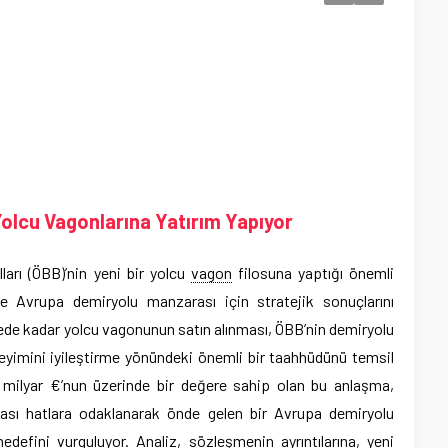
olcu Vagonlarına Yatırım Yapıyor
arı (ÖBB)’nin yeni bir yolcu
vagon
filosuna yaptığı önemli
 Avrupa demiryolu manzarası için stratejik sonuçlarını
ede kadar yolcu vagonunun satın alınması, ÖBB’nin demiryolu
eyimini iyileştirme yönündeki önemli bir taahhüdünü temsil
5 milyar €’nun üzerinde bir değere sahip olan bu anlaşma,
ası hatlara odaklanarak önde gelen bir Avrupa demiryolu
efini vurguluyor. Analiz, sözleşmenin ayrıntılarına, yeni