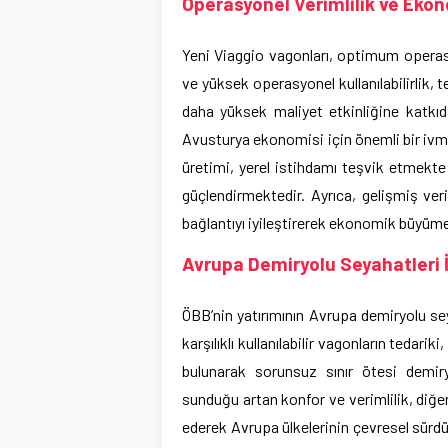
Operasyonel Verimlilik ve Ekon
Yeni Viaggio vagonları, optimum operasy
ve yüksek operasyonel kullanılabilirlik, t
daha yüksek maliyet etkinliğine katkıd
Avusturya ekonomisi için önemli bir ivme
üretimi, yerel istihdamı teşvik etmekt
güçlendirmektedir. Ayrıca, gelişmiş ver
bağlantıyı iyileştirerek ekonomik büyüm
Avrupa Demiryolu Seyahatleri İ
ÖBB’nin yatırımının Avrupa demiryolu se
karşılıklı kullanılabilir vagonların tedari
bulunarak sorunsuz sınır ötesi demiry
sunduğu artan konfor ve verimlilik, diğe
ederek Avrupa ülkelerinin çevresel sürdürü