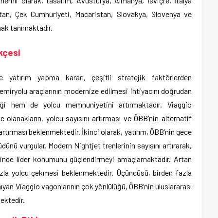
Önemli olarak, tasarım, Avusturya, Almanya, İsviçre, İtalya
stan, Çek Cumhuriyeti, Macaristan, Slovakya, Slovenya ve
nak tanımaktadır.
kçesi
 yatırım yapma kararı, çeşitli stratejik faktörlerden
emiryolu araçlarının modernize edilmesi ihtiyacını doğrudan
iği hem de yolcu memnuniyetini artırmaktadır. Viaggio
 olanakların, yolcu sayısını artırması ve ÖBB’nin alternatif
rtırması beklenmektedir. İkinci olarak, yatırım, ÖBB’nin gece
üdünü vurgular. Modern Nightjet trenlerinin sayısını artırarak,
inde lider konumunu güçlendirmeyi amaçlamaktadır. Artan
zla yolcu çekmesi beklenmektedir. Üçüncüsü, birden fazla
yan Viaggio vagonlarının çok yönlülüğü, ÖBB’nin uluslararası
ektedir.