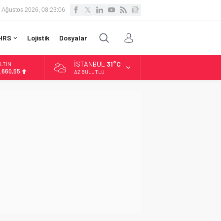
 Ağustos 2026, 08:23:07
HRS
Lojistik
Dosyalar
İSTANBUL
31°C
LTIN
.660,55
AZ BULUTLU
İST
3.779,39
OLAR
7,7111
URO
5,1881