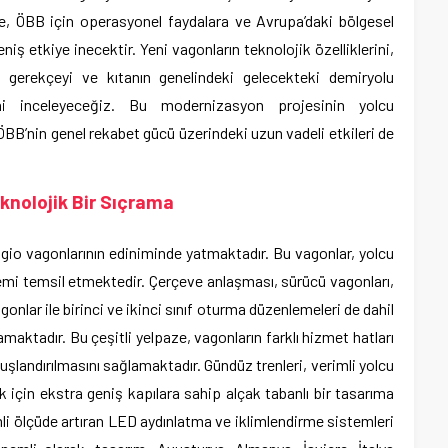
re, ÖBB için operasyonel faydalara ve Avrupa’daki bölgesel
iş etkiye inecektir. Yeni vagonların teknolojik özelliklerini,
ik gerekçeyi ve kıtanın genelindeki gelecekteki demiryolu
rini inceleyeceğiz. Bu modernizasyon projesinin yolcu
BB’nin genel rekabet gücü üzerindeki uzun vadeli etkileri de
knolojik Bir Sıçrama
ggio vagonlarının ediniminde yatmaktadır. Bu vagonlar, yolcu
lemi temsil etmektedir. Çerçeve anlaşması, sürücü vagonları,
gonlar ile birinci ve ikinci sınıf oturma düzenlemeleri de dahil
maktadır. Bu çeşitli yelpaze, vagonların farklı hizmet hatları
şlandırılmasını sağlamaktadır. Gündüz trenleri, verimli yolcu
 için ekstra geniş kapılara sahip alçak tabanlı bir tasarıma
li ölçüde artıran LED aydınlatma ve iklimlendirme sistemleri