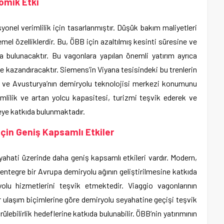
omik Etki
onel verimlilik için tasarlanmıştır. Düşük bakım maliyetleri
emel özelliklerdir. Bu, ÖBB için azaltılmış kesinti süresine ve
a bulunacaktır. Bu vagonlara yapılan önemli yatırım ayrıca
 kazandıracaktır. Siemens’in Viyana tesisindeki bu trenlerin
e ve Avusturya’nın demiryolu teknolojisi merkezi konumunu
imlilik ve artan yolcu kapasitesi, turizmi teşvik ederek ve
eye katkıda bulunmaktadır.
çin Geniş Kapsamlı Etkiler
yahati üzerinde daha geniş kapsamlı etkileri vardır. Modern,
ki, entegre bir Avrupa demiryolu ağının geliştirilmesine katkıda
olu hizmetlerini teşvik etmektedir. Viaggio vagonlarının
r ulaşım biçimlerine göre demiryolu seyahatine geçişi teşvik
lebilirlik hedeflerine katkıda bulunabilir. ÖBB’nin yatırımının