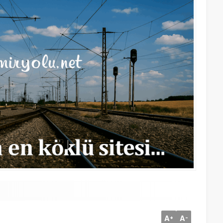
A
A
+
-