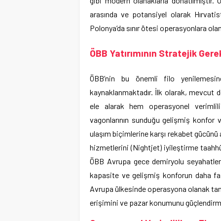
gibi modern olanaklarla donatılmıştır. 
arasında ve potansiyel olarak Hırvati
Polonya’da sınır ötesi operasyonlara ola
ÖBB Yatırımının Stratejik Gere
ÖBB’nin bu önemli filo yenilemesine
kaynaklanmaktadır. İlk olarak, mevcut d
ele alarak hem operasyonel verimlil
vagonlarının sunduğu gelişmiş konfor ve
ulaşım biçimlerine karşı rekabet gücünü a
hizmetlerini (Nightjet) iyileştirme taahh
ÖBB Avrupa gece demiryolu seyahatler
kapasite ve gelişmiş konforun daha fa
Avrupa ülkesinde operasyona olanak tanı
erişimini ve pazar konumunu güçlendirm