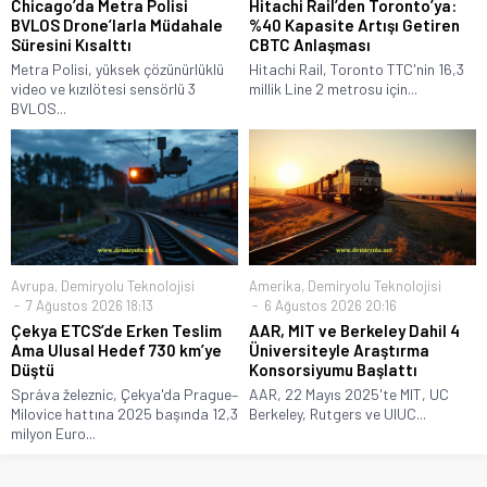
Chicago’da Metra Polisi
Hitachi Rail’den Toronto’ya:
BVLOS Drone’larla Müdahale
%40 Kapasite Artışı Getiren
Süresini Kısalttı
CBTC Anlaşması
Metra Polisi, yüksek çözünürlüklü
Hitachi Rail, Toronto TTC'nin 16,3
video ve kızılötesi sensörlü 3
millik Line 2 metrosu için...
BVLOS...
Avrupa
,
Demiryolu Teknolojisi
Amerika
,
Demiryolu Teknolojisi
7 Ağustos 2026 18:13
6 Ağustos 2026 20:16
Çekya ETCS’de Erken Teslim
AAR, MIT ve Berkeley Dahil 4
Ama Ulusal Hedef 730 km’ye
Üniversiteyle Araştırma
Düştü
Konsorsiyumu Başlattı
Správa železnic, Çekya'da Prague–
AAR, 22 Mayıs 2025'te MIT, UC
Milovice hattına 2025 başında 12,3
Berkeley, Rutgers ve UIUC...
milyon Euro...