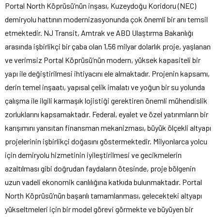
Portal North Köprüsü’nün inşası, Kuzeydoğu Koridoru (NEC)
demiryolu hattının modernizasyonunda çok önemli bir anı temsil
etmektedir. NJ Transit, Amtrak ve ABD Ulaştırma Bakanlığı
arasında işbirlikçi bir çaba olan 1,56 milyar dolarlık proje, yaşlanan
ve verimsiz Portal Köprüsü’nün modern, yüksek kapasiteli bir
yapı ile değiştirilmesi ihtiyacını ele almaktadır. Projenin kapsamı,
derin temel inşaatı, yapısal çelik imalatı ve yoğun bir su yolunda
çalışma ile ilgili karmaşık lojistiği gerektiren önemli mühendislik
zorluklarını kapsamaktadır. Federal, eyalet ve özel yatırımların bir
karışımını yansıtan finansman mekanizması, büyük ölçekli altyapı
projelerinin işbirlikçi doğasını göstermektedir. Milyonlarca yolcu
için demiryolu hizmetinin iyileştirilmesi ve gecikmelerin
azaltılması gibi doğrudan faydaların ötesinde, proje bölgenin
uzun vadeli ekonomik canlılığına katkıda bulunmaktadır. Portal
North Köprüsü’nün başarılı tamamlanması, gelecekteki altyapı
yükseltmeleri için bir model görevi görmekte ve büyüyen bir