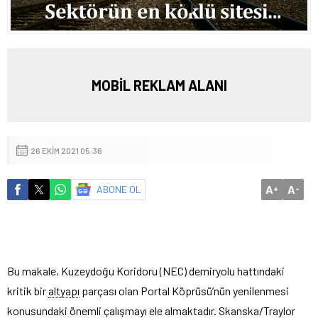
MOBİL REKLAM ALANI
26 EKIM 2021 05:36
A
A
ABONE OL
+
-
Bu makale, Kuzeydoğu Koridoru (NEC) demiryolu hattındaki
kritik bir
altyapı
parçası olan Portal Köprüsü’nün yenilenmesi
konusundaki önemli çalışmayı ele almaktadır. Skanska/Traylor