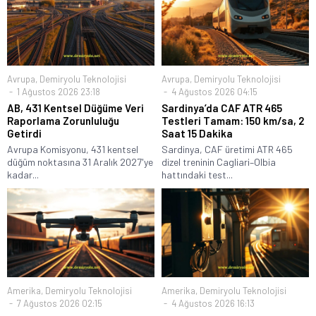
Avrupa
,
Demiryolu Teknolojisi
Avrupa
,
Demiryolu Teknolojisi
1 Ağustos 2026 23:18
4 Ağustos 2026 04:15
AB, 431 Kentsel Düğüme Veri
Sardinya’da CAF ATR 465
Raporlama Zorunluluğu
Testleri Tamam: 150 km/sa, 2
Getirdi
Saat 15 Dakika
Avrupa Komisyonu, 431 kentsel
Sardinya, CAF üretimi ATR 465
düğüm noktasına 31 Aralık 2027'ye
dizel treninin Cagliari–Olbia
kadar...
hattındaki test...
Amerika
,
Demiryolu Teknolojisi
Amerika
,
Demiryolu Teknolojisi
7 Ağustos 2026 02:15
4 Ağustos 2026 16:13