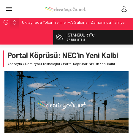
Ukrayna’da Yolcu Trenine İHA Saldırısı: Zamanında Tahliye
Faciayı Önledi
İSTANBUL
31°C
DB Modernizasyon Programı: 70. İstasyona Ulaşıldı
AZ BULUTLU
GB Railfreight İngiltere’de Lider, Class 99’lar 2026’da Yolda
Portal Köprüsü: NEC’in Yeni Kalbi
İngiltere Demiryolunda Tarihi Entegrasyon: GBR Anglia
Resmen Başladı
Anasayfa
»
Demiryolu Teknolojisi
»
Portal Köprüsü: NEC’in Yeni Kalbi
ABD’de CREATE Programı 72,4 Milyon Dolarlık Alt Geçidi
Başlattı