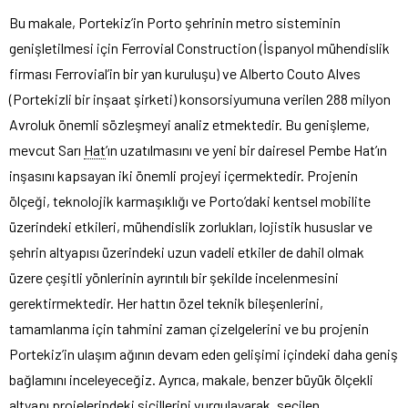
Bu makale, Portekiz’in Porto şehrinin metro sisteminin
genişletilmesi için Ferrovial Construction (İspanyol mühendislik
firması Ferrovial’in bir yan kuruluşu) ve Alberto Couto Alves
(Portekizli bir inşaat şirketi) konsorsiyumuna verilen 288 milyon
Avroluk önemli sözleşmeyi analiz etmektedir. Bu genişleme,
mevcut Sarı
Hat
’ın uzatılmasını ve yeni bir dairesel Pembe Hat’ın
inşasını kapsayan iki önemli projeyi içermektedir. Projenin
ölçeği, teknolojik karmaşıklığı ve Porto’daki kentsel mobilite
üzerindeki etkileri, mühendislik zorlukları, lojistik hususlar ve
şehrin altyapısı üzerindeki uzun vadeli etkiler de dahil olmak
üzere çeşitli yönlerinin ayrıntılı bir şekilde incelenmesini
gerektirmektedir. Her hattın özel teknik bileşenlerini,
tamamlanma için tahmini zaman çizelgelerini ve bu projenin
Portekiz’in ulaşım ağının devam eden gelişimi içindeki daha geniş
bağlamını inceleyeceğiz. Ayrıca, makale, benzer büyük ölçekli
altyapı
projelerindeki sicillerini vurgulayarak, seçilen