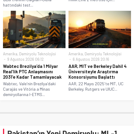
hattındaki test...
Amerika
,
Demiryolu Teknolojisi
Amerika
,
Demiryolu Teknolojisi
9 Ağustos 2026 06:12
6 Ağustos 2026 20:16
Wabtec Brezilya’da 1 Milyar
AAR, MIT ve Berkeley Dahil 4
Real’lik PTC Anlaşmasını
Üniversiteyle Araştırma
2031’e Kadar Tamamlayacak
Konsorsiyumu Başlattı
Wabtec, Vale'nin Brezilya'daki
AAR, 22 Mayıs 2025'te MIT, UC
Carajás ve Vitória a Minas
Berkeley, Rutgers ve UIUC...
demiryollarına I-ETMS...
Pakistan’ın Yeni Demiryolu: ML-1