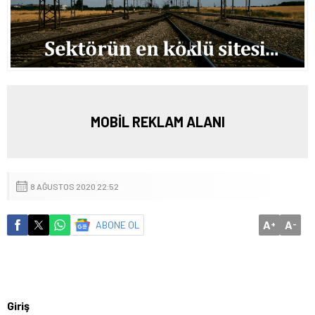
MOBİL REKLAM ALANI
8 AĞUSTOS 2020 22:52
A
A
ABONE OL
+
-
Giriş