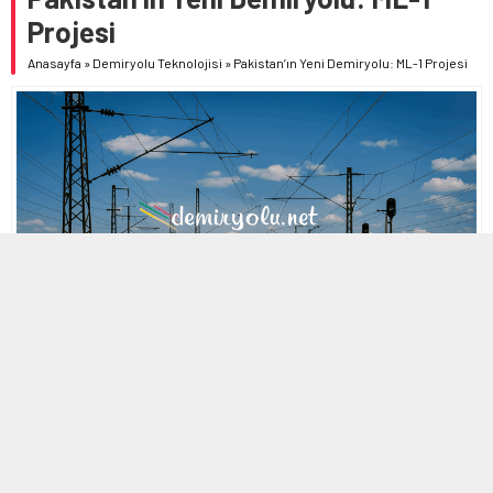
Projesi
Anasayfa
»
Demiryolu Teknolojisi
»
Pakistan’ın Yeni Demiryolu: ML-1 Projesi
MOBİL REKLAM ALANI