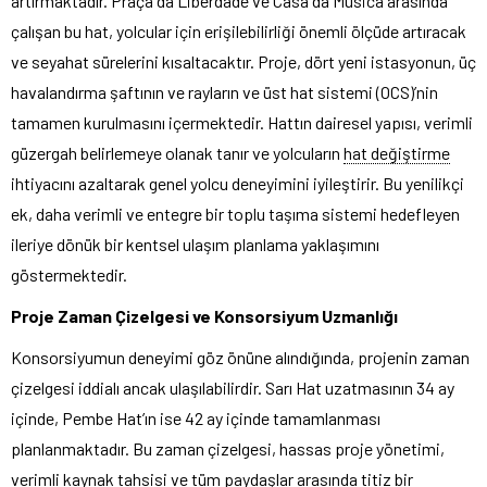
artırmaktadır. Praça da Liberdade ve Casa da Música arasında
çalışan bu hat, yolcular için erişilebilirliği önemli ölçüde artıracak
ve seyahat sürelerini kısaltacaktır. Proje, dört yeni istasyonun, üç
havalandırma şaftının ve rayların ve üst hat sistemi (OCS)’nin
tamamen kurulmasını içermektedir. Hattın dairesel yapısı, verimli
güzergah belirlemeye olanak tanır ve yolcuların
hat değiştirme
ihtiyacını azaltarak genel yolcu deneyimini iyileştirir. Bu yenilikçi
ek, daha verimli ve entegre bir toplu taşıma sistemi hedefleyen
ileriye dönük bir kentsel ulaşım planlama yaklaşımını
göstermektedir.
Proje Zaman Çizelgesi ve Konsorsiyum Uzmanlığı
Konsorsiyumun deneyimi göz önüne alındığında, projenin zaman
çizelgesi iddialı ancak ulaşılabilirdir. Sarı Hat uzatmasının 34 ay
içinde, Pembe Hat’ın ise 42 ay içinde tamamlanması
planlanmaktadır. Bu zaman çizelgesi, hassas proje yönetimi,
verimli
kaynak
tahsisi ve tüm paydaşlar arasında titiz bir