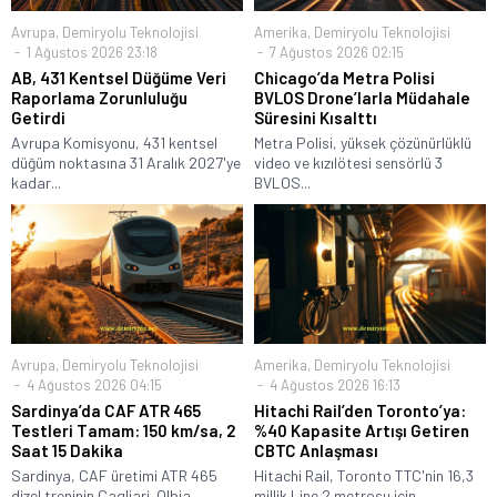
Avrupa
,
Demiryolu Teknolojisi
Amerika
,
Demiryolu Teknolojisi
1 Ağustos 2026 23:18
7 Ağustos 2026 02:15
AB, 431 Kentsel Düğüme Veri
Chicago’da Metra Polisi
Raporlama Zorunluluğu
BVLOS Drone’larla Müdahale
Getirdi
Süresini Kısalttı
Avrupa Komisyonu, 431 kentsel
Metra Polisi, yüksek çözünürlüklü
düğüm noktasına 31 Aralık 2027'ye
video ve kızılötesi sensörlü 3
kadar...
BVLOS...
Avrupa
,
Demiryolu Teknolojisi
Amerika
,
Demiryolu Teknolojisi
4 Ağustos 2026 04:15
4 Ağustos 2026 16:13
Sardinya’da CAF ATR 465
Hitachi Rail’den Toronto’ya:
Testleri Tamam: 150 km/sa, 2
%40 Kapasite Artışı Getiren
Saat 15 Dakika
CBTC Anlaşması
Sardinya, CAF üretimi ATR 465
Hitachi Rail, Toronto TTC'nin 16,3
dizel treninin Cagliari–Olbia
millik Line 2 metrosu için...