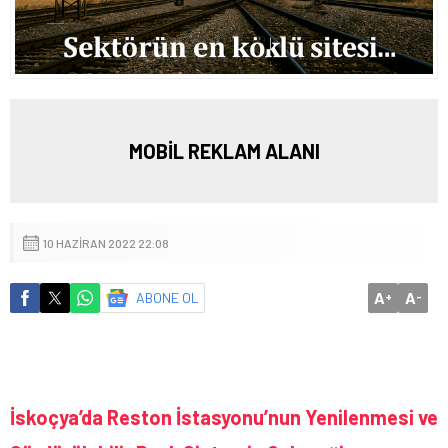
MOBİL REKLAM ALANI
10 HAZIRAN 2022 22:08
A
A
ABONE OL
+
-
İskoçya’da Reston İstasyonu’nun Yenilenmesi ve