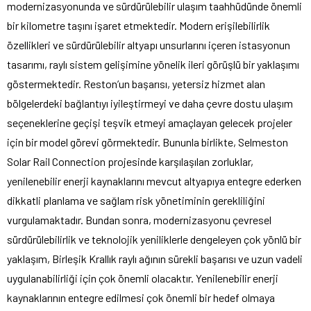
modernizasyonunda ve sürdürülebilir ulaşım taahhüdünde önemli
bir kilometre taşını işaret etmektedir. Modern erişilebilirlik
özellikleri ve sürdürülebilir altyapı unsurlarını içeren istasyonun
tasarımı, raylı sistem gelişimine yönelik ileri görüşlü bir yaklaşımı
göstermektedir. Reston’un başarısı, yetersiz hizmet alan
bölgelerdeki bağlantıyı iyileştirmeyi ve daha çevre dostu ulaşım
seçeneklerine geçişi teşvik etmeyi amaçlayan gelecek projeler
için bir model görevi görmektedir. Bununla birlikte, Selmeston
Solar Rail Connection projesinde karşılaşılan zorluklar,
yenilenebilir enerji kaynaklarını mevcut altyapıya entegre ederken
dikkatli planlama ve sağlam risk yönetiminin gerekliliğini
vurgulamaktadır. Bundan sonra, modernizasyonu çevresel
sürdürülebilirlik ve teknolojik yeniliklerle dengeleyen çok yönlü bir
yaklaşım, Birleşik Krallık raylı ağının sürekli başarısı ve uzun vadeli
uygulanabilirliği için çok önemli olacaktır. Yenilenebilir enerji
kaynaklarının entegre edilmesi çok önemli bir hedef olmaya