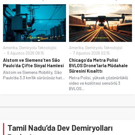
Amerika
,
Demiryolu Teknolojisi
Amerika
,
Demiryolu Teknolojisi
6 Ağustos 2026 08:15
7 Ağustos 2026 02:15
Alstom ve Siemens’ten São
Chicago’da Metra Polisi
Paulo’da Çifte Sinyal Hamlesi
BVLOS Drone’larla Müdahale
Süresini Kısalttı
Alstom ve Siemens Mobility, São
Paulo’da 3,3 km’lik sürücüsüz hat...
Metra Polisi, yüksek çözünürlüklü
video ve kızılötesi sensörlü 3
BVLOS...
Tamil Nadu’da Dev Demiryolları