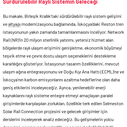
Sürdürülebilir Raylı Sistemin Geleceği
Bu makale, Birleşik Krallık’taki sürdürülebilir raylı sistem gelişimi
ve
altyapı
modernizasyonu bağlamında, İskoçya’daki Reston tren
istasyonunun yakın zamanda tamamlanmasını inceliyor. Network
Rail (NR)’in 20 milyon sterlinlik yatırımı, yetersiz hizmet alan
bölgelerde raylı ulaşım erişimini genişletme, ekonomik büyümeyi
teşvik etme ve çevre dostu ulaşım seçeneklerini destekleme
kararlılığını gösteriyor. İstasyonun tasarım özelliklerini, mevcut
ulaşım ağına entegrasyonunu ve Doğu Kıyı Ana Hattı (ECML)’ne ve
İskoçya’nın karbon emisyonlarını azaltma hedeflerine olan daha
geniş etkilerini inceleyeceğiz. Ayrıca, yenilenebilir enerji
kaynaklarını raylı sisteme entegre etmeyi amaçlayan paralel
girişimlerde karşılaşılan zorlukları, özellikle terk edilen Selmeston
Solar Rail Connection projesini ve gelecek girişimler için
derslerini inceleyerek analiz edeceğiz. Bu gelişmelerin yolcu