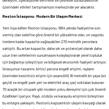
deneyimi, operasyonel verimlilik ve çevresel sürdürülebilirlik
üzerindeki etkileri tartışmamızın merkezinde yer alacaktır.
Reston İstasyonu: Modern Bir Ulaşım Merkezi
Yeni inşa edilen Reston istasyonu, 1964 yılında faaliyetine son
vermiş olan selefine göre önemli bir yükseltme olan, on vagonlu
trenlere kadar kapasite sağlayabilen 270 metrelik peronlara
sahiptir. Bu artan kapasite, daha sık ve potansiyel olarak daha
uzun tren seferlerinin sunulmasını kolaylaştırarak yerel topluluk
için bağlantıyı iyileştiriyor ve bölgesel ekonomik faaliyeti artırıyor.
İstasyonun tasarımı, birinci perona engelli erişimi, rayların
üzerinden kesintisiz erişim için asansörlü 16 metrelik bir yaya üst
geçidi ve engelli park yeri ve elektrikli araç şarj noktaları bulunan
70 araçlık bir otopark gibi modern yolcu deneyimi için çok önemli
özellikleri içeriyor. Raylı, otobüs ve karayolu erişimini birleştiren
bu entegre yaklaşım, Reston’u kapsamlı bir ulaşım kavşağı olarak