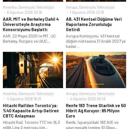
Amerika
,
Demiryolu Teknolojisi
Avrupa
,
Demiryolu Teknolojisi
6 Ağustos 2026 20:16
1 Ağustos 2026 23:18
AAR, MIT ve Berkeley Dahil 4
AB, 431 Kentsel Düğüme Veri
Üniversiteyle Araştırma
Raporlama Zorunluluğu
Konsorsiyumu Başlattı
Getirdi
AAR, 22 Mayıs 2025'te MIT, UC
Avrupa Komisyonu, 431 kentsel
Berkeley, Rutgers ve UIUC...
düğüm noktasına 31 Aralık 2027'ye
kadar...
Amerika
,
Demiryolu Teknolojisi
Avrupa
,
Demiryolu Teknolojisi
4 Ağustos 2026 16:13
4 Ağustos 2026 00:13
Hitachi Rail’den Toronto’ya:
Renfe 183 Trene Starlink ve 5G
%40 Kapasite Artışı Getiren
Hibrit Ağ Kuruyor: 85 Milyon
CBTC Anlaşması
Euro
Hitachi Rail, Toronto TTC'nin 16,3
Renfe, İspanya’daki 183 AVE ve
millik Line 2 metrosu için...
uzun mesafe trenine 10 Gbps...