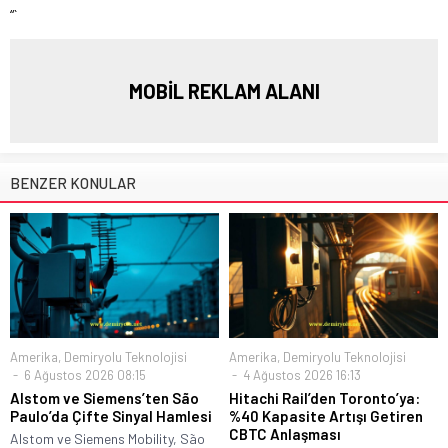
“`
MOBİL REKLAM ALANI
BENZER KONULAR
Amerika
,
Demiryolu Teknolojisi
Amerika
,
Demiryolu Teknolojisi
6 Ağustos 2026 08:15
4 Ağustos 2026 16:13
Alstom ve Siemens’ten São
Hitachi Rail’den Toronto’ya:
Paulo’da Çifte Sinyal Hamlesi
%40 Kapasite Artışı Getiren
CBTC Anlaşması
Alstom ve Siemens Mobility, São