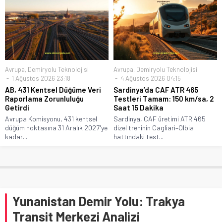
Avrupa
,
Demiryolu Teknolojisi
Avrupa
,
Demiryolu Teknolojisi
1 Ağustos 2026 23:18
4 Ağustos 2026 04:15
AB, 431 Kentsel Düğüme Veri
Sardinya’da CAF ATR 465
Raporlama Zorunluluğu
Testleri Tamam: 150 km/sa, 2
Getirdi
Saat 15 Dakika
Avrupa Komisyonu, 431 kentsel
Sardinya, CAF üretimi ATR 465
düğüm noktasına 31 Aralık 2027'ye
dizel treninin Cagliari–Olbia
kadar...
hattındaki test...
Yunanistan Demir Yolu: Trakya
Transit Merkezi Analizi