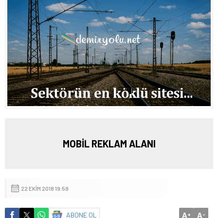
MOBİL REKLAM ALANI
22 EKIM 2018 19:59
A
A
ABONE OL
+
-