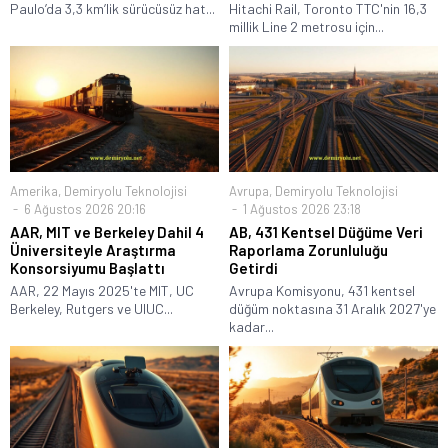
Paulo’da 3,3 km’lik sürücüsüz hat...
Hitachi Rail, Toronto TTC'nin 16,3
millik Line 2 metrosu için...
Amerika
,
Demiryolu Teknolojisi
Avrupa
,
Demiryolu Teknolojisi
6 Ağustos 2026 20:16
1 Ağustos 2026 23:18
AAR, MIT ve Berkeley Dahil 4
AB, 431 Kentsel Düğüme Veri
Üniversiteyle Araştırma
Raporlama Zorunluluğu
Konsorsiyumu Başlattı
Getirdi
AAR, 22 Mayıs 2025'te MIT, UC
Avrupa Komisyonu, 431 kentsel
Berkeley, Rutgers ve UIUC...
düğüm noktasına 31 Aralık 2027'ye
kadar...