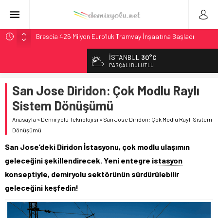
Brescia 426 Milyon Euro’luk Tramvay İnşaatına Başladı
Northern Railway Doğruladı: 308 Bin Rupiye Özel Vagonda
İSTANBUL
30°C
Puja
PARÇALI BULUTLU
Chicago’da Metra Polisi BVLOS Drone’larla Müdahale
Süresini Kısalttı
San Jose Diridon: Çok Modlu Raylı
NJ Transit’ten Tarihi Bütçe: 46 Yılın Rekoru Onaylandı
Sistem Dönüşümü
České dráhy 101 Yaşındaki Buharlıyı Šumava Seferlerine
Anasayfa
»
Demiryolu Teknolojisi
»
San Jose Diridon: Çok Modlu Raylı Sistem
Çıkarıyor
Dönüşümü
San Jose’deki Diridon İstasyonu, çok modlu ulaşımın
geleceğini şekillendirecek. Yeni entegre
istasyon
konseptiyle, demiryolu sektörünün sürdürülebilir
geleceğini keşfedin!