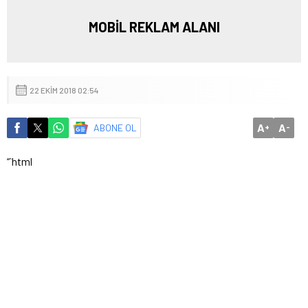
MOBİL REKLAM ALANI
22 EKIM 2018 02:54
A
A
ABONE OL
+
-
“`html