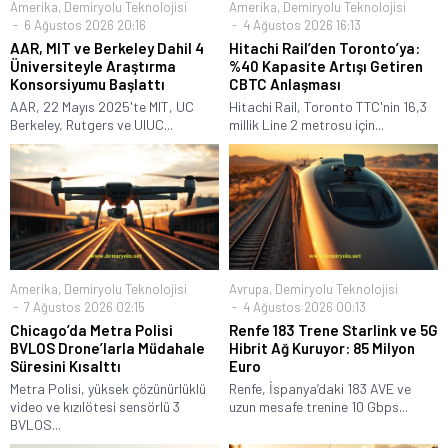
Amerika
,
Demiryolu Teknolojisi
Amerika
,
Demiryolu Teknolojisi
6 Ağustos 2026 20:16
4 Ağustos 2026 16:13
AAR, MIT ve Berkeley Dahil 4
Hitachi Rail’den Toronto’ya:
Üniversiteyle Araştırma
%40 Kapasite Artışı Getiren
Konsorsiyumu Başlattı
CBTC Anlaşması
AAR, 22 Mayıs 2025'te MIT, UC
Hitachi Rail, Toronto TTC'nin 16,3
Berkeley, Rutgers ve UIUC...
millik Line 2 metrosu için...
Amerika
,
Demiryolu Teknolojisi
Avrupa
,
Demiryolu Teknolojisi
7 Ağustos 2026 02:15
4 Ağustos 2026 00:13
Chicago’da Metra Polisi
Renfe 183 Trene Starlink ve 5G
BVLOS Drone’larla Müdahale
Hibrit Ağ Kuruyor: 85 Milyon
Süresini Kısalttı
Euro
Metra Polisi, yüksek çözünürlüklü
Renfe, İspanya’daki 183 AVE ve
video ve kızılötesi sensörlü 3
uzun mesafe trenine 10 Gbps...
BVLOS...