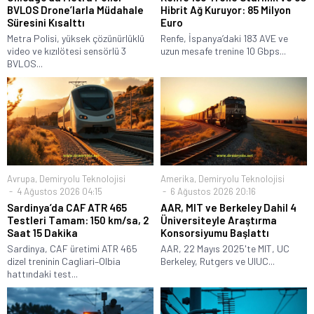
BVLOS Drone’larla Müdahale
Hibrit Ağ Kuruyor: 85 Milyon
Süresini Kısalttı
Euro
Metra Polisi, yüksek çözünürlüklü
Renfe, İspanya’daki 183 AVE ve
video ve kızılötesi sensörlü 3
uzun mesafe trenine 10 Gbps...
BVLOS...
Avrupa
,
Demiryolu Teknolojisi
Amerika
,
Demiryolu Teknolojisi
4 Ağustos 2026 04:15
6 Ağustos 2026 20:16
Sardinya’da CAF ATR 465
AAR, MIT ve Berkeley Dahil 4
Testleri Tamam: 150 km/sa, 2
Üniversiteyle Araştırma
Saat 15 Dakika
Konsorsiyumu Başlattı
Sardinya, CAF üretimi ATR 465
AAR, 22 Mayıs 2025'te MIT, UC
dizel treninin Cagliari–Olbia
Berkeley, Rutgers ve UIUC...
hattındaki test...