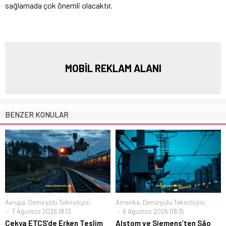
sağlamada çok önemli olacaktır.
MOBİL REKLAM ALANI
BENZER KONULAR
Avrupa
,
Demiryolu Teknolojisi
Amerika
,
Demiryolu Teknolojisi
7 Ağustos 2026 18:13
6 Ağustos 2026 08:15
Çekya ETCS’de Erken Teslim
Alstom ve Siemens’ten São