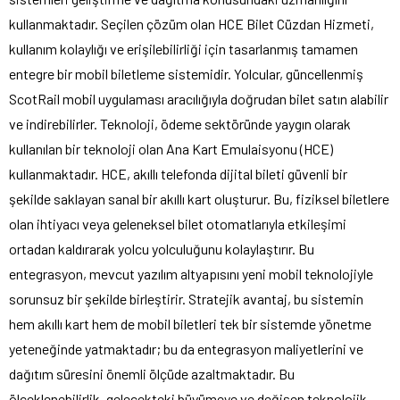
kullanmaktadır. Seçilen çözüm olan HCE Bilet Cüzdan Hizmeti,
kullanım kolaylığı ve erişilebilirliği için tasarlanmış tamamen
entegre bir mobil biletleme sistemidir. Yolcular, güncellenmiş
ScotRail mobil uygulaması aracılığıyla doğrudan bilet satın alabilir
ve indirebilirler. Teknoloji, ödeme sektöründe yaygın olarak
kullanılan bir teknoloji olan Ana Kart Emulaisyonu (HCE)
kullanmaktadır. HCE, akıllı telefonda dijital bileti güvenli bir
şekilde saklayan sanal bir akıllı kart oluşturur. Bu, fiziksel biletlere
olan ihtiyacı veya geleneksel bilet otomatlarıyla etkileşimi
ortadan kaldırarak yolcu yolculuğunu kolaylaştırır. Bu
entegrasyon, mevcut yazılım altyapısını yeni mobil teknolojiyle
sorunsuz bir şekilde birleştirir. Stratejik avantaj, bu sistemin
hem akıllı kart hem de mobil biletleri tek bir sistemde yönetme
yeteneğinde yatmaktadır; bu da entegrasyon maliyetlerini ve
dağıtım süresini önemli ölçüde azaltmaktadır. Bu
ölçeklenebilirlik, gelecekteki büyümeye ve değişen teknolojik