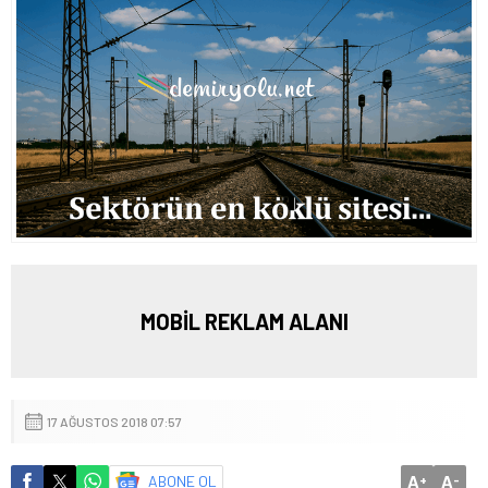
MOBİL REKLAM ALANI
17 AĞUSTOS 2018 07:57
A
A
ABONE OL
+
-