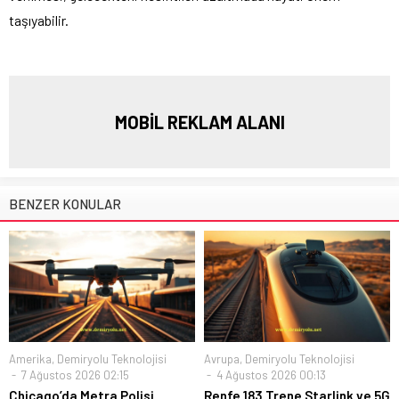
taşıyabilir.
MOBİL REKLAM ALANI
BENZER KONULAR
Amerika
,
Demiryolu Teknolojisi
Avrupa
,
Demiryolu Teknolojisi
7 Ağustos 2026 02:15
4 Ağustos 2026 00:13
Chicago’da Metra Polisi
Renfe 183 Trene Starlink ve 5G