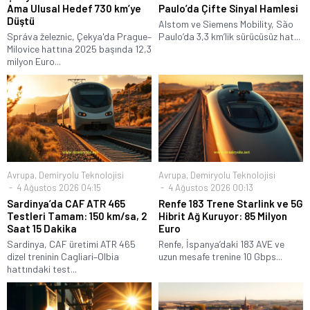
Ama Ulusal Hedef 730 km’ye
Paulo’da Çifte Sinyal Hamlesi
Düştü
Alstom ve Siemens Mobility, São
Správa železnic, Çekya'da Prague–
Paulo’da 3,3 km’lik sürücüsüz hat...
Milovice hattına 2025 başında 12,3
milyon Euro...
Avrupa
,
Demiryolu Teknolojisi
Avrupa
,
Demiryolu Teknolojisi
4 Ağustos 2026 04:15
4 Ağustos 2026 00:13
Sardinya’da CAF ATR 465
Renfe 183 Trene Starlink ve 5G
Testleri Tamam: 150 km/sa, 2
Hibrit Ağ Kuruyor: 85 Milyon
Saat 15 Dakika
Euro
Sardinya, CAF üretimi ATR 465
Renfe, İspanya’daki 183 AVE ve
dizel treninin Cagliari–Olbia
uzun mesafe trenine 10 Gbps...
hattındaki test...