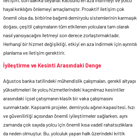
iletişim, son dakika seyahat kaosunu en aza indirmeyi ve yolcu
hayal kırıklığını önlemeyi amaçlamıştır. Proaktif iletişim çok
önemli olsa da, birbirine bağımlı demiryolu sistemlerinin karmaşık
doğası, çeşitli çalışmaların tüm etkilenen yolculara tam olarak
nasıl yansıyacağını iletmeyi son derece zorlaştırmaktadır.
Herhangi bir hizmet değişikliği, etkiyi en aza indirmek için ayrıntılı
planlama ve iletişim gerektirir.
İyileştirme ve Kesinti Arasındaki Denge
Ağustos banka tatilindeki mühendislik çalışmaları, gerekli altyapı
yükseltmeleri ile yolcu hizmetlerindeki kaçınılmaz kesintiler
arasındaki içsel çatışmanın klasik bir vaka çalışmasını
sunmaktadır. Kapsamlı projeler, demiryolu ağının kapasitesi, hızı
ve güvenilirliği açısından önemli iyileştirmeler sağlarken, aynı
zamanda çok sayıda yolcu için önemli kısa vadeli rahatsızlıklara
da neden olmuştur. Bu, yolculuk yapan halk üzerindeki kritik