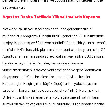
benzer projelerin planlanması ve uygulanması için değerli bilgiler
sağlayacaktır.
Ağustos Banka Tatilinde Yükseltmelerin Kapsamı
Network Rail’in Ağustos banka tatilinde gerçekleştirdiği
mühendislik programı, Birleşik Krallık genelinde 400’ün üzerinde
projeyi kapsamış ve 84 milyon sterlinlik önemli bir yatırımı temsil
etmiştir. NR’ın beş yıllık planının bir bileşeni olan bu yatırım, 25-27
Ağustos tarihleri arasında sürekli çalışan yaklaşık 9.600 çalışanı
harekete geçirmiştir. Projeler,
ray
ve sinyalizasyon
yükseltmelerinden
istasyon
yenilemelerine ve genel demiryolu
altyapısındaki iyileştirmelere kadar çeşitli iyileştirmeleri
kapsamıştır. Bu girişimin büyük ölçeği, artan yolcu sayısının
taleplerini karşılamak ve operasyonel verimliliği korumak için
Birleşik Krallık’ın yaşlanan demiryolu ağına önemli yatırımların
sürekli olarak ihtiyaç duyulduğunu vurgular. Bu çalışmanın banka