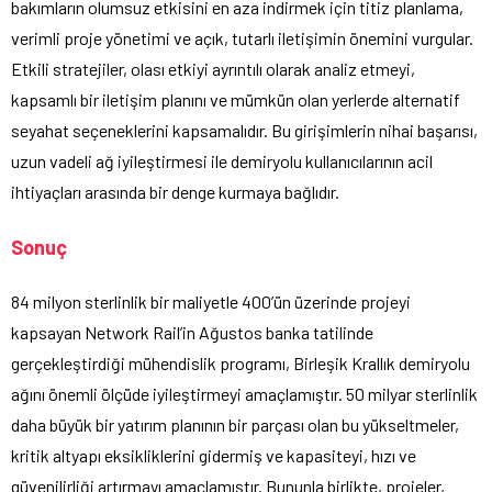
bakımların olumsuz etkisini en aza indirmek için titiz planlama,
verimli proje yönetimi ve açık, tutarlı iletişimin önemini vurgular.
Etkili stratejiler, olası etkiyi ayrıntılı olarak analiz etmeyi,
kapsamlı bir iletişim planını ve mümkün olan yerlerde alternatif
seyahat seçeneklerini kapsamalıdır. Bu girişimlerin nihai başarısı,
uzun vadeli ağ iyileştirmesi ile demiryolu kullanıcılarının acil
ihtiyaçları arasında bir denge kurmaya bağlıdır.
Sonuç
84 milyon sterlinlik bir maliyetle 400’ün üzerinde projeyi
kapsayan Network Rail’in Ağustos banka tatilinde
gerçekleştirdiği mühendislik programı, Birleşik Krallık demiryolu
ağını önemli ölçüde iyileştirmeyi amaçlamıştır. 50 milyar sterlinlik
daha büyük bir yatırım planının bir parçası olan bu yükseltmeler,
kritik altyapı eksikliklerini gidermiş ve kapasiteyi, hızı ve
güvenilirliği artırmayı amaçlamıştır. Bununla birlikte, projeler,