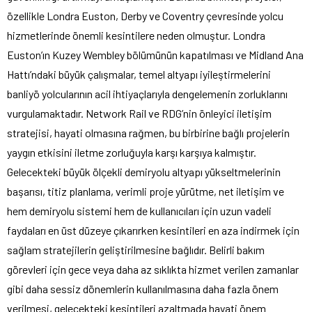
özellikle Londra Euston, Derby ve Coventry çevresinde yolcu
hizmetlerinde önemli kesintilere neden olmuştur. Londra
Euston’ın Kuzey Wembley bölümünün kapatılması ve Midland Ana
Hattı’ndaki büyük çalışmalar, temel altyapı iyileştirmelerini
banliyö yolcularının acil ihtiyaçlarıyla dengelemenin zorluklarını
vurgulamaktadır. Network Rail ve RDG’nin önleyici iletişim
stratejisi, hayati olmasına rağmen, bu birbirine bağlı projelerin
yaygın etkisini iletme zorluğuyla karşı karşıya kalmıştır.
Gelecekteki büyük ölçekli demiryolu altyapı yükseltmelerinin
başarısı, titiz planlama, verimli proje yürütme, net iletişim ve
hem demiryolu sistemi hem de kullanıcıları için uzun vadeli
faydaları en üst düzeye çıkarırken kesintileri en aza indirmek için
sağlam stratejilerin geliştirilmesine bağlıdır. Belirli bakım
görevleri için gece veya daha az sıklıkta hizmet verilen zamanlar
gibi daha sessiz dönemlerin kullanılmasına daha fazla önem
verilmesi, gelecekteki kesintileri azaltmada hayati önem