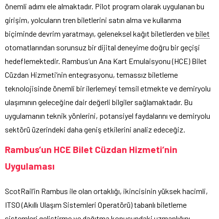
önemli adımı ele almaktadır. Pilot program olarak uygulanan bu
girişim, yolcuların tren biletlerini satın alma ve kullanma
biçiminde devrim yaratmayı, geleneksel kağıt biletlerden ve
bilet
otomatlarından sorunsuz bir dijital deneyime doğru bir geçişi
hedeflemektedir. Rambus’un Ana Kart Emulaisyonu (HCE) Bilet
Cüzdan Hizmeti’nin entegrasyonu, temassız biletleme
teknolojisinde önemli bir ilerlemeyi temsil etmekte ve demiryolu
ulaşımının geleceğine dair değerli bilgiler sağlamaktadır. Bu
uygulamanın teknik yönlerini, potansiyel faydalarını ve demiryolu
sektörü üzerindeki daha geniş etkilerini analiz edeceğiz.
Rambus’un HCE Bilet Cüzdan Hizmeti’nin
Uygulaması
ScotRail’in Rambus ile olan ortaklığı, ikincisinin yüksek hacimli,
ITSO (Akıllı Ulaşım Sistemleri Operatörü) tabanlı biletleme
sistemleri geliştirme ve dağıtma konusundaki uzmanlığını