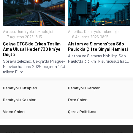
Avrupa
,
Demiryolu Teknolojisi
Amerika
,
Demiryolu Teknolojisi
7 Ağustos 2026 18:13
6 Ağustos 2026 08:15
Çekya ETCS’de Erken Teslim
Alstom ve Siemens’ten São
Ama Ulusal Hedef 730 km’ye
Paulo’da Çifte Sinyal Hamlesi
Düştü
Alstom ve Siemens Mobility, São
Správa železnic, Çekya'da Prague–
Paulo’da 3,3 km’lik sürücüsüz hat...
Milovice hattına 2025 başında 12,3
milyon Euro...
Demiryolu Kitapları
Demiryolu Kariyer
Demiryolu Kazaları
Foto Galeri
Video Galeri
Çerez Politikası