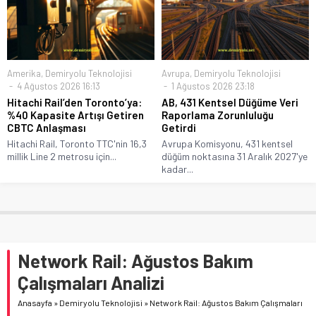
Amerika
,
Demiryolu Teknolojisi
Avrupa
,
Demiryolu Teknolojisi
4 Ağustos 2026 16:13
1 Ağustos 2026 23:18
Hitachi Rail’den Toronto’ya:
AB, 431 Kentsel Düğüme Veri
%40 Kapasite Artışı Getiren
Raporlama Zorunluluğu
CBTC Anlaşması
Getirdi
Hitachi Rail, Toronto TTC'nin 16,3
Avrupa Komisyonu, 431 kentsel
millik Line 2 metrosu için...
düğüm noktasına 31 Aralık 2027'ye
kadar...
Network Rail: Ağustos Bakım
Çalışmaları Analizi
Anasayfa
»
Demiryolu Teknolojisi
»
Network Rail: Ağustos Bakım Çalışmaları