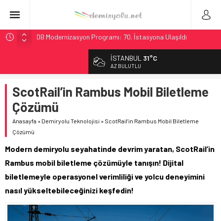
DB Modernizasyon Programı: 70. İstasyona Ulaşıldı
GB Railfreight İngiltere’de Lider, Class 99’lar 2026’da Yolda
İSTANBUL
31°C
İngiltere Demiryolunda Tarihi Entegrasyon: GBR Anglia
AZ BULUTLU
Resmen Başladı
ScotRail’in Rambus Mobil Biletleme
Malezya Havayolları, TGV ile 28 Fransız Şehrine Tek Bilet
Çözümü
Ukrayna’da Yolcu Trenine İHA Saldırısı: Zamanında Tahliye
Faciayı Önledi
Anasayfa
»
Demiryolu Teknolojisi
»
ScotRail’in Rambus Mobil Biletleme
Çözümü
Modern demiryolu seyahatinde devrim yaratan, ScotRail’in
Rambus mobil biletleme çözümüyle tanışın! Dijital
biletlemeyle operasyonel verimliliği ve yolcu deneyimini
nasıl yükseltebileceğinizi keşfedin!