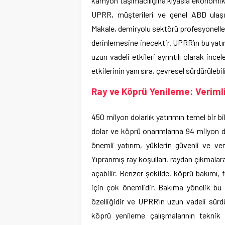
kamyon taşımacılığına kıyasla ekonomik ve
UPRR, müşterileri ve genel ABD ulaşım 
Makale, demiryolu sektörü profesyoneller
derinlemesine inecektir. UPRR’ın bu yatı
uzun vadeli etkileri ayrıntılı olarak inc
etkilerinin yanı sıra, çevresel sürdürülebili
Ray ve Köprü Yenileme: Verimli
450 milyon dolarlık yatırımın temel bir 
dolar ve köprü onarımlarına 94 milyon d
önemli yatırım, yüklerin güvenli ve ve
Yıpranmış ray koşulları, raydan çıkmala
açabilir. Benzer şekilde, köprü bakımı, 
için çok önemlidir. Bakıma yönelik bu 
özelliğidir ve UPRR’ın uzun vadeli sürdü
köprü yenileme çalışmalarının teknik 