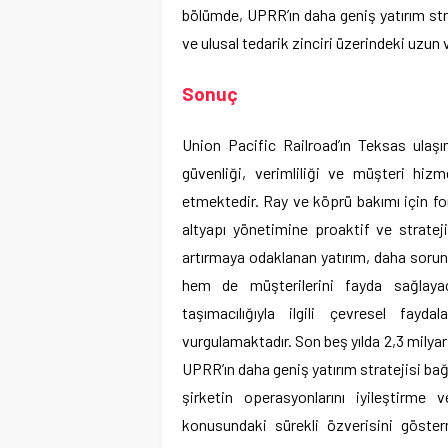
bölümde, UPRR’ın daha geniş yatırım stra
ve ulusal tedarik zinciri üzerindeki uzun va
Sonuç
Union Pacific Railroad’ın Teksas ulaşım
güvenliği, verimliliği ve müşteri hizm
etmektedir. Ray ve köprü bakımı için fon
altyapı yönetimine proaktif ve strateji
artırmaya odaklanan yatırım, daha sorun
hem de müşterilerini fayda sağlayac
taşımacılığıyla ilgili çevresel faydal
vurgulamaktadır. Son beş yılda 2,3 milyar
UPRR’ın daha geniş yatırım stratejisi bağ
şirketin operasyonlarını iyileştirme 
konusundaki sürekli özverisini göste