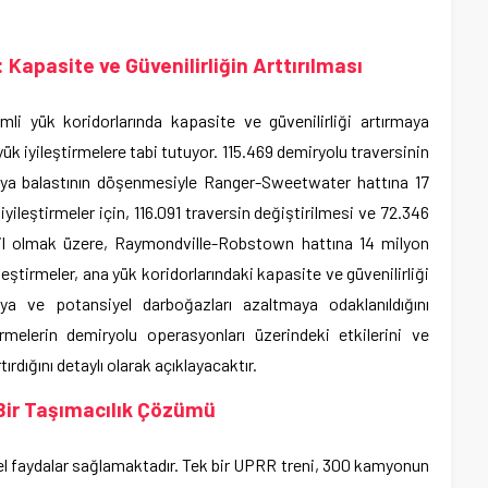
 Kapasite ve Güvenilirliğin Arttırılması
li yük koridorlarında kapasite ve güvenilirliği artırmaya
yük iyileştirmelere tabi tutuyor. 115.469 demiryolu traversinin
aya balastının döşenmesiyle Ranger-Sweetwater hattına 17
iyileştirmeler için, 116.091 traversin değiştirilmesi ve 72.346
il olmak üzere, Raymondville-Robstown hattına 14 milyon
leştirmeler, ana yük koridorlarındaki kapasite ve güvenilirliği
aya ve potansiyel darboğazları azaltmaya odaklanıldığını
rmelerin demiryolu operasyonları üzerindeki etkilerini ve
ırdığını detaylı olarak açıklayacaktır.
 Bir Taşımacılık Çözümü
sel faydalar sağlamaktadır. Tek bir UPRR treni, 300 kamyonun