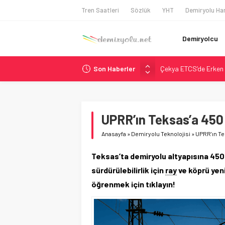
Tren Saatleri
Sözlük
YHT
Demiryolu Har
Demiryolcu
Son Haberler
Çekya ETCS’de Erken 
České dráhy 101 Yaşın
Brescia 426 Milyon Eu
Northern Railway Doğ
UPRR’ın Teksas’a 450 M
Madrid Atocha’da 56 M
Anasayfa
»
Demiryolu Teknolojisi
»
UPRR’ın Tek
Teksas’ta demiryolu altyapısına 450 m
sürdürülebilirlik için
ray
ve köprü yen
öğrenmek için tıklayın!