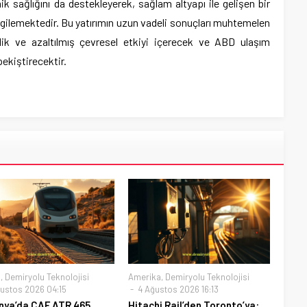
 sağlığını da destekleyerek, sağlam altyapı ile gelişen bir
rgilemektedir. Bu yatırımın uzun vadeli sonuçları muhtemelen
üvenlik ve azaltılmış çevresel etkiyi içerecek ve ABD ulaşım
ekiştirecektir.
a
,
Demiryolu Teknolojisi
Amerika
,
Demiryolu Teknolojisi
ustos 2026 04:15
4 Ağustos 2026 16:13
nya’da CAF ATR 465
Hitachi Rail’den Toronto’ya: