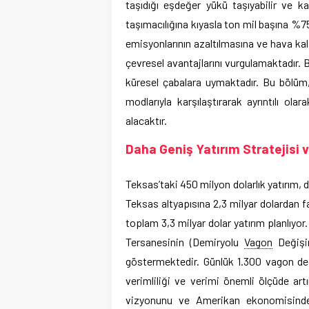
taşıdığı eşdeğer yükü taşıyabilir ve k
taşımacılığına kıyasla ton mil başına %75
emisyonlarının azaltılmasına ve hava kal
çevresel avantajlarını vurgulamaktadır. 
küresel çabalara uymaktadır. Bu bölüm, 
modlarıyla karşılaştırarak ayrıntılı olar
alacaktır.
Daha Geniş Yatırım Stratejisi
Teksas’taki 450 milyon dolarlık yatırım, d
Teksas altyapısına 2,3 milyar dolardan fa
toplam 3,3 milyar dolar yatırım planlıyo
Tersanesinin (Demiryolu
Vagon
Değişim
göstermektedir. Günlük 1.300 vagon de
verimliliği ve verimi önemli ölçüde art
vizyonunu ve Amerikan ekonomisinde o