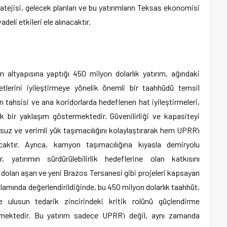
tejisi, gelecek planları ve bu yatırımların Teksas ekonomisi
deli etkileri ele alınacaktır.
 altyapısına yaptığı 450 milyon dolarlık yatırım, ağındaki
etlerini iyileştirmeye yönelik önemli bir taahhüdü temsil
 tahsisi ve ana koridorlarda hedeflenen hat iyileştirmeleri,
k bir yaklaşım göstermektedir. Güvenilirliği ve kapasiteyi
suz ve verimli yük taşımacılığını kolaylaştırarak hem UPRR’ı
aktır. Ayrıca, kamyon taşımacılığına kıyasla demiryolu
ar, yatırımın sürdürülebilirlik hedeflerine olan katkısını
 doları aşan ve yeni Brazos Tersanesi gibi projeleri kapsayan
lamında değerlendirildiğinde, bu 450 milyon dolarlık taahhüt,
ve ulusun tedarik zincirindeki kritik rolünü güçlendirme
rmektedir. Bu yatırım sadece UPRR’ı değil, aynı zamanda