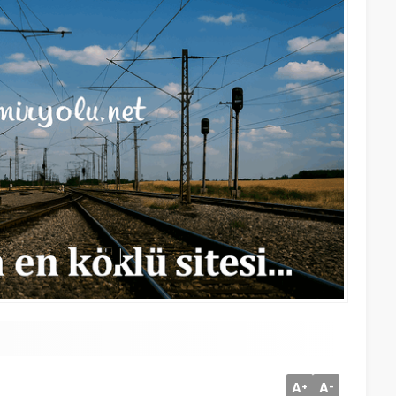
A
A
+
-