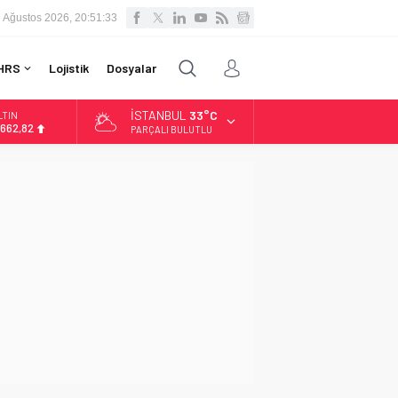
 Ağustos 2026, 20:51:34
HRS
Lojistik
Dosyalar
İSTANBUL
33°C
LTIN
.662,82
PARÇALI BULUTLU
İST
3.779,39
OLAR
7,6961
URO
5,1808