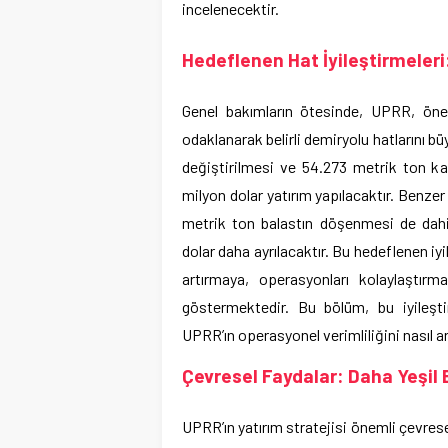
incelenecektir.
Hedeflenen Hat İyileştirmeleri:
Genel bakımların ötesinde, UPRR, önem
odaklanarak belirli demiryolu hatlarını bü
değiştirilmesi ve 54.273 metrik ton k
milyon dolar yatırım yapılacaktır. Benzer 
metrik ton balastın döşenmesi de dah
dolar daha ayrılacaktır. Bu hedeflenen iyi
artırmaya, operasyonları kolaylaştırm
göstermektedir. Bu bölüm, bu iyileşti
UPRR’ın operasyonel verimliliğini nasıl art
Çevresel Faydalar: Daha Yeşil
UPRR’ın yatırım stratejisi önemli çevre