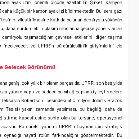
arbon ayak izini önemli ölçüde azaltabilir. Şirket, kamyon
 daha küçük bir karbon ayak izi bildirmektedir. Bu, sera gazı
itesinin iyileştirilmesine katkıda bulunan demiryolu yükünün
Bu, daha sürdürülebilir ulaşım modlarına geçişe yönelik artan
demiryolu taşımacılığının çevresel etkilerini, diğer taşıma
ak inceleyecek ve UPRR’ın sürdürülebilirlik girişimlerini ele
 ve Gelecek Görünümü
aha geniş, çok yıllık bir planın parçasıdır. UPRR, son beş yılda
zla yatırım yaptı ve sadece bu yıl ağ çapında iyileştirmelere
r. Teksas’ın Robertson İlçesindeki 550 milyon dolarlık Brazos
 Tesisi) yakın zamanda yapılması, bu bağlılığı daha da
ğiştirme kapasitesine sahip olan bu tersane, operasyonel
ıracaktır. Bu sürekli yatırım, UPRR’ın büyüme için stratejik
ynadığı hayati rolün farkındalığını göstermektedir. Bu