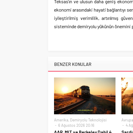
Teksas’ın ve ulusun daha geniş ekonomik
ekonomi arasındaki hayati bağlantıyı se
iyileştirilmiş verimlilik, artırılmış g
sisteminde demiryolu yükünün önemini p
BENZER KONULAR
Amerika
,
Demiryolu Teknolojisi
Avrup
6 Ağustos 2026 20:16
4 Ağ
AAR, MIT ve Berkeley Dahil 4
Sardi