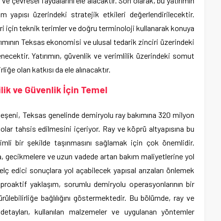
 çevresel faydalarını ele alacaktır. Son olarak, bu yatırımın
yapısı üzerindeki stratejik etkileri değerlendirilecektir.
i için teknik terimler ve doğru terminoloji kullanarak konuya
rımının Teksas ekonomisi ve ulusal tedarik zinciri üzerindeki
elenecektir. Yatırımın, güvenlik ve verimlilik üzerindeki somut
rliğe olan katkısı da ele alınacaktır.
lik ve Güvenlik İçin Temel
bileşeni, Teksas genelinde demiryolu ray bakımına 320 milyon
olar tahsis edilmesini içeriyor. Ray ve köprü altyapısına bu
rimli bir şekilde taşınmasını sağlamak için çok önemlidir.
ra, gecikmelere ve uzun vadede artan bakım maliyetlerine yol
felç edici sonuçlara yol açabilecek yapısal arızaları önlemek
proaktif yaklaşım, sorumlu demiryolu operasyonlarının bir
rülebilirliğe bağlılığını göstermektedir. Bu bölümde, ray ve
detayları, kullanılan malzemeler ve uygulanan yöntemler