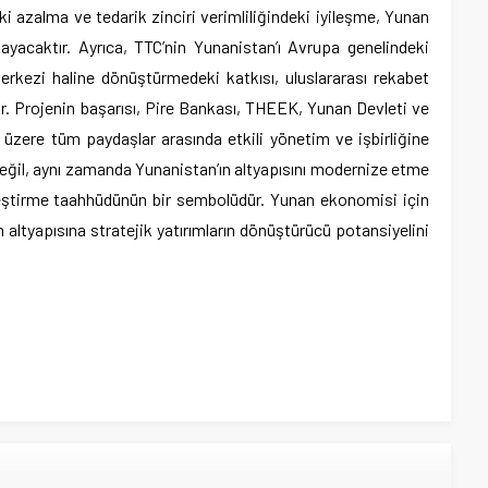
ki azalma ve tedarik zinciri verimliliğindeki iyileşme, Yunan
yacaktır. Ayrıca, TTC’nin Yunanistan’ı Avrupa genelindeki
rkezi haline dönüştürmedeki katkısı, uluslararası rekabet
r. Projenin başarısı, Pire Bankası, THEEK, Yunan Devleti ve
 üzere tüm paydaşlar arasında etkili yönetim ve işbirliğine
 değil, aynı zamanda Yunanistan’ın altyapısını modernize etme
ştirme taahhüdünün bir sembolüdür. Yunan ekonomisi için
 altyapısına stratejik yatırımların dönüştürücü potansiyelini