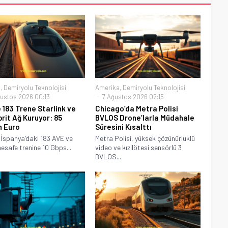
a
,
Demiryolu Teknolojisi
Amerika
,
Demiryolu Teknolojisi
ustos 2026 00:13
7 Ağustos 2026 02:15
 183 Trene Starlink ve
Chicago’da Metra Polisi
brit Ağ Kuruyor: 85
BVLOS Drone’larla Müdahale
n Euro
Süresini Kısalttı
 İspanya’daki 183 AVE ve
Metra Polisi, yüksek çözünürlüklü
esafe trenine 10 Gbps...
video ve kızılötesi sensörlü 3
BVLOS...