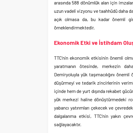
arasında 588 dönümlük alan için imzalan
uzun vadeli vizyonu ve taahhüdü daha da
açık olmasa da, bu kadar önemli giri
örneklendirmektedir.
Ekonomik Etki ve İstihdam Ol
TTC’nin ekonomik etkisinin önemli olma
yaratmanın ötesinde, merkezin daha
Demiryoluyla yük taşımacılığını önemli ö
düşürmeyi ve tedarik zincirlerinin veriml
içinde hem de yurt dışında rekabet gücün
yük merkezi haline dönüştürmedeki rol
yabancı yatırımları çekecek ve çevrede
dalgalanma etkisi, TTC’nin yakın çe
sağlayacaktır.