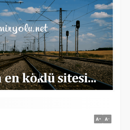
A
A
+
-