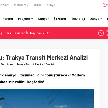
itaları
Marmaray
TCDD
Künye
7
İhaleler
Projeler
Kariyer
Şirketler
Teknoloji
Dünya
D
Enerjili Tesisten İlk Rayı Sevk Etti
4
Dahil 4 Üniversiteyle Araştırma Konsorsiyumu Başlattı
E
5
58 Milyon Dolarlık Yeşil Yatırım Ödülü
si BVLOS Drone’larla Müdahale Süresini Kısalttı
: Trakya Transit Merkezi Analizi
A
6
 Bütçe: 46 Yılın Rekoru Onaylandı
Demir Yolu: Trakya Transit Merkezi Analizi
B
1
ın demiryolu taşımacılığını dönüştürecek! Modern
kası’nın rolünü keşfedin!