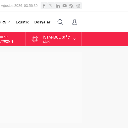
 Ağustos 2026, 03:56:40
HRS
Lojistik
Dosyalar
İSTANBUL
31°C
OLAR
7,7025
AÇIK
URO
5,0112
LTIN
.519,97
İST
3.798,82