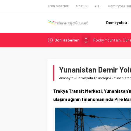
Tren Saatleri
Sözlük
YHT
Demiryolu Har
Demiryolcu
Son Haberler
Rocky Mountain, Güneş 
AAR, MIT ve Berkeley 
Long Beach Limanı’na 
Chicago’da Metra Poli
Yunanistan Demir Yolu
NJ Transit’ten Tarihi
Anasayfa
»
Demiryolu Teknolojisi
»
Yunanistan 
Trakya Transit Merkezi, Yunanistan’
ulaşım ağının finansmanında Pire Ban