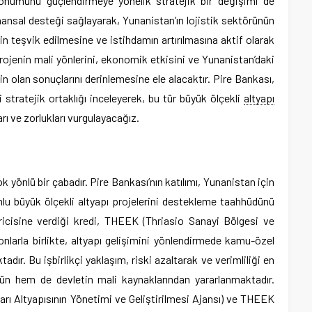
onumunu güçlendirmeye yönelik stratejik bir değişimi de
nansal desteği sağlayarak, Yunanistan’ın lojistik sektörünün
eşvik edilmesine ve istihdamın artırılmasına aktif olarak
rojenin mali yönlerini, ekonomik etkisini ve Yunanistan’daki
in olan sonuçlarını derinlemesine ele alacaktır. Pire Bankası,
stratejik ortaklığı inceleyerek, bu tür büyük ölçekli
altyapı
ları ve zorlukları vurgulayacağız.
 yönlü bir çabadır. Pire Bankası’nın katılımı, Yunanistan için
lu büyük ölçekli altyapı projelerini destekleme taahhüdünü
ricisine verdiği kredi, THEEK (Thriasio Sanayi Bölgesi ve
onlarla birlikte, altyapı gelişimini yönlendirmede kamu-özel
adır. Bu işbirlikçi yaklaşım, riski azaltarak ve verimliliği en
n hem de devletin mali kaynaklarından yararlanmaktadır.
rı Altyapısının Yönetimi ve Geliştirilmesi Ajansı) ve THEEK