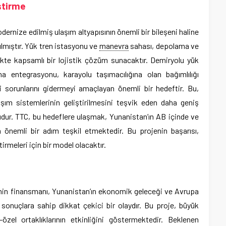
ştirme
ernize edilmiş ulaşım altyapısının önemli bir bileşeni haline
ılmıştır. Yük tren istasyonu ve
manevra
sahası, depolama ve
rlikte kapsamlı bir lojistik çözüm sunacaktır. Demiryolu yük
na entegrasyonu, karayolu taşımacılığına olan bağımlılığı
i sorunlarını gidermeyi amaçlayan önemli bir hedeftir. Bu,
aşım sistemlerinin geliştirilmesini teşvik eden daha geniş
ludur. TTC, bu hedeflere ulaşmak, Yunanistan’ın AB içinde ve
n önemli bir adım teşkil etmektedir. Bu projenin başarısı,
irmeleri için bir model olacaktır.
’nin finansmanı, Yunanistan’ın ekonomik geleceği ve Avrupa
sonuçlara sahip dikkat çekici bir olaydır. Bu proje, büyük
-özel ortaklıklarının etkinliğini göstermektedir. Beklenen