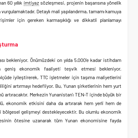
an 60 yıllık
imtiyaz
sözleşmesi, projenin başarısına yönelik
 vurgulamaktadır. Detaylı mali yapılandırma, tamamı kamuya
şimler için gereken karmaşıklığı ve dikkatli planlamayı
uşturma
sı bekleniyor. Önümüzdeki on yılda 5.000’e kadar istihdam
 geniş ekonomik faaliyeti teşvik etmesi bekleniyor.
lçüde iyileştirerek, TTC işletmeler için taşıma maliyetlerini
iliğini artırmayı hedefliyor. Bu, Yunan şirketlerinin hem yurt
ü artıracaktır. Merkezin Yunanistan’ı TEN-T içinde büyük bir
ü, ekonomik etkisini daha da artırarak hem yerli hem de
ki bölgesel gelişmeyi destekleyecektir. Bu olumlu ekonomik
vresinin ötesine uzanarak tüm Yunan ekonomisine fayda