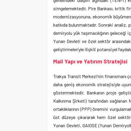
genelindeki ulaşım ağındaki (TEN-T) k
simgelemektedir. Pire Bankası, kritik fi
modernizasyonuna, ekonomik büyümenin t
katkıda bulunmaktadır. Sonraki analiz, p
demiryolu yük taşımacılığının geleceği iç
Yunan Devleti ve özel sektör arasındaki 
geliştirmeleriyle ilişkili potansiyel fayda
Mali Yapı ve Yatırım Stratejisi
Trakya Transit Merkezi’nin finansmanı çok
daha geniş ekonomik stratejisiyle uyum
göstermektedir. Bankanın proje gelişti
Kalkınma Şirketi) tarafından sağlanan f
ortaklıklarının (PPP) önemini vurgulamakt
üst düzeye çıkararak hem özel sektörü
Yunan Devleti, GAIOSE (Yunan Demiryolla