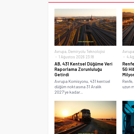
Avrupa
,
Demiryolu Teknolojisi
Avrup
1 Ağustos 2026 23:18
4 Ağ
AB, 431 Kentsel Düğüme Veri
Renfe
Raporlama Zorunluluğu
5G Hi
Getirdi
Milyo
Avrupa Komisyonu, 431 kentsel
Renfe,
düğüm noktasına 31 Aralık
uzun m
2027'ye kadar...