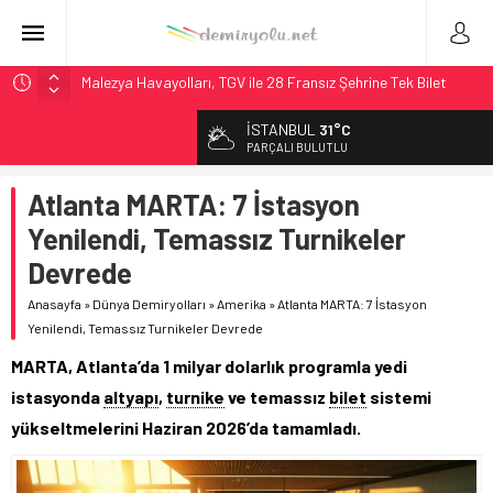
Malezya Havayolları, TGV ile 28 Fransız Şehrine Tek Bilet
ÖBB ve RFI’dan Brenner’da 15 Günlük Bakım: Tren Seferleri
İSTANBUL
31°C
Duruyor
PARÇALI BULUTLU
NS, Temmuz 2026’dan İtibaren Koltukta Bagaja Kalıcı
Yasak, Ceza Yok
Atlanta MARTA: 7 İstasyon
Madrid Atocha’da 56 Milyon Euro’luk Yenileme: Sol Tüneli
Yenilendi, Temassız Turnikeler
%33 Kapasite Artışı
Devrede
İngiltere Demiryolunda Tarihi Entegrasyon: GBR Anglia
Resmen Başladı
Anasayfa
»
Dünya Demiryolları
»
Amerika
»
Atlanta MARTA: 7 İstasyon
Yenilendi, Temassız Turnikeler Devrede
MARTA, Atlanta’da 1 milyar dolarlık programla yedi
istasyonda
altyapı
,
turnike
ve temassız
bilet
sistemi
yükseltmelerini Haziran 2026’da tamamladı.