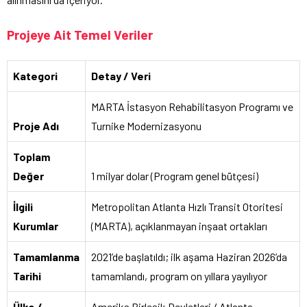
Projeye Ait Temel Veriler
Kategori
Detay / Veri
MARTA İstasyon Rehabilitasyon Programı ve
Proje Adı
Turnike Modernizasyonu
Toplam
Değer
1 milyar dolar (Program genel bütçesi)
İlgili
Metropolitan Atlanta Hızlı Transit Otoritesi
Kurumlar
(MARTA), açıklanmayan inşaat ortakları
Tamamlanma
2021’de başlatıldı; ilk aşama Haziran 2026’da
Tarihi
tamamlandı, program on yıllara yayılıyor
Ülke /
Amerika Birleşik Devletleri / Atlanta