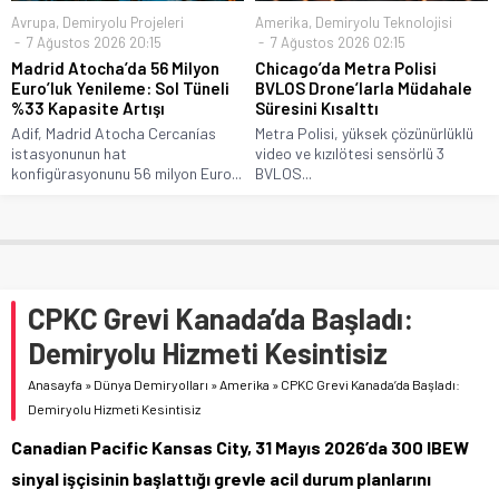
Avrupa
,
Demiryolu Projeleri
Amerika
,
Demiryolu Teknolojisi
7 Ağustos 2026 20:15
7 Ağustos 2026 02:15
Madrid Atocha’da 56 Milyon
Chicago’da Metra Polisi
Euro’luk Yenileme: Sol Tüneli
BVLOS Drone’larla Müdahale
%33 Kapasite Artışı
Süresini Kısalttı
Adif, Madrid Atocha Cercanías
Metra Polisi, yüksek çözünürlüklü
istasyonunun hat
video ve kızılötesi sensörlü 3
konfigürasyonunu 56 milyon Euro...
BVLOS...
CPKC Grevi Kanada’da Başladı:
Demiryolu Hizmeti Kesintisiz
Anasayfa
»
Dünya Demiryolları
»
Amerika
»
CPKC Grevi Kanada’da Başladı:
Demiryolu Hizmeti Kesintisiz
Canadian Pacific Kansas City, 31 Mayıs 2026’da 300 IBEW
sinyal işçisinin başlattığı grevle acil durum planlarını