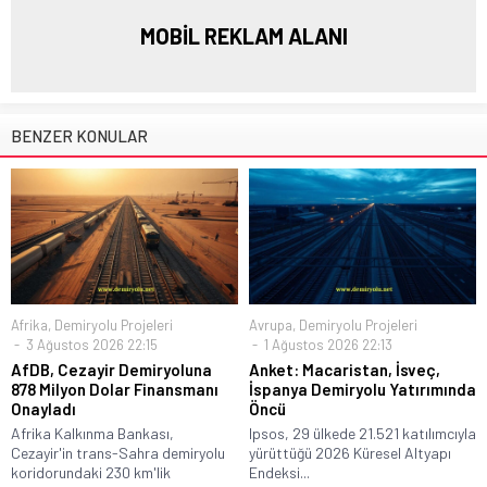
MOBİL REKLAM ALANI
BENZER KONULAR
Afrika
,
Demiryolu Projeleri
Avrupa
,
Demiryolu Projeleri
3 Ağustos 2026 22:15
1 Ağustos 2026 22:13
AfDB, Cezayir Demiryoluna
Anket: Macaristan, İsveç,
878 Milyon Dolar Finansmanı
İspanya Demiryolu Yatırımında
Onayladı
Öncü
Afrika Kalkınma Bankası,
Ipsos, 29 ülkede 21.521 katılımcıyla
Cezayir'in trans-Sahra demiryolu
yürüttüğü 2026 Küresel Altyapı
koridorundaki 230 km'lik
Endeksi...