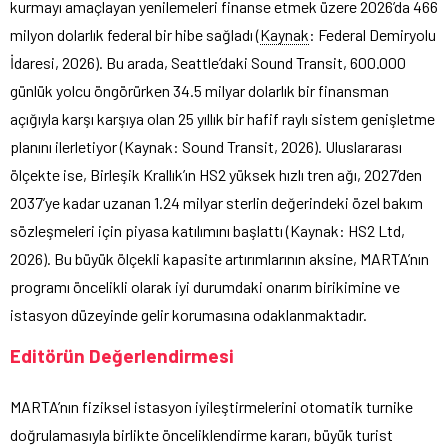
kurmayı amaçlayan yenilemeleri finanse etmek üzere 2026’da 466
milyon dolarlık federal bir hibe sağladı (
Kaynak
: Federal Demiryolu
İdaresi, 2026). Bu arada, Seattle’daki Sound Transit, 600.000
günlük yolcu öngörürken 34.5 milyar dolarlık bir finansman
açığıyla karşı karşıya olan 25 yıllık bir hafif raylı sistem genişletme
planını ilerletiyor (Kaynak: Sound Transit, 2026). Uluslararası
ölçekte ise, Birleşik Krallık’ın HS2 yüksek hızlı tren ağı, 2027’den
2037’ye kadar uzanan 1.24 milyar sterlin değerindeki özel bakım
sözleşmeleri için piyasa katılımını başlattı (Kaynak: HS2 Ltd,
2026). Bu büyük ölçekli kapasite artırımlarının aksine, MARTA’nın
programı öncelikli olarak iyi durumdaki onarım birikimine ve
istasyon düzeyinde gelir korumasına odaklanmaktadır.
Editörün Değerlendirmesi
MARTA’nın fiziksel istasyon iyileştirmelerini otomatik turnike
doğrulamasıyla birlikte önceliklendirme kararı, büyük turist