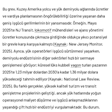
Bu grev, Kuzey Amerika yolcu ve yük demiryolu ağlarında ücretler
ve vardiya planlamasının öngörülebilirliği üzerine yaşanan daha
geniş işgücü gerilimlerinin bir yansımasıdır. Örneğin, Mayıs
2025’te NJ Transit,
lokomotif
mühendisleri ve ajans yönetimi
ücretler konusunda çıkmaza girdiğinde oldukça yıkıcı potansiyel
bir grevle karşı karşıya kalmıştı (
Kaynak
: New Jersey Monitor,
2025). Ayrıca, yük operatörleri işgücü sürtünmesi yaşarken,
demiryolu endüstrisinin diğer sektörleri hızlı bir sermaye
genişlemesi görüyor; küresel lüks kubbeli
vagon
turları pazarının
2025’te 1,23 milyar dolardan 2030’a kadar 1,36 milyar dolara
yükseleceği tahmin ediliyor (Kaynak: National Law Review,
2025). Bu farklı gerçekler, yüksek kaliteli turizm ve transit
genişletme projelerinin geliştiği, ancak yük hatlarında yoğun
operasyonel maliyet düşürme ve işgücü anlaşmazlıklarının
yaşandığı çift hızlı bir endüstriyi vurgulamaktadır. Bu durum,