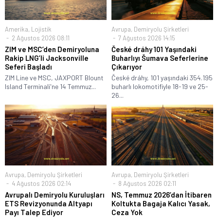
Amerika
,
Lojistik
Avrupa
,
Demiryolu Şirketleri
2 Ağustos 2026 08:11
7 Ağustos 2026 14:15
ZIM ve MSC’den Demiryoluna
České dráhy 101 Yaşındaki
Rakip LNG’li Jacksonville
Buharlıyı Šumava Seferlerine
Seferi Başladı
Çıkarıyor
ZIM Line ve MSC, JAXPORT Blount
České dráhy, 101 yaşındaki 354.195
Island Terminali'ne 14 Temmuz...
buharlı lokomotifiyle 18-19 ve 25-
26...
Avrupa
,
Demiryolu Şirketleri
Avrupa
,
Demiryolu Şirketleri
4 Ağustos 2026 02:14
8 Ağustos 2026 02:11
Avrupalı Demiryolu Kuruluşları
NS, Temmuz 2026’dan İtibaren
ETS Revizyonunda Altyapı
Koltukta Bagaja Kalıcı Yasak,
Payı Talep Ediyor
Ceza Yok