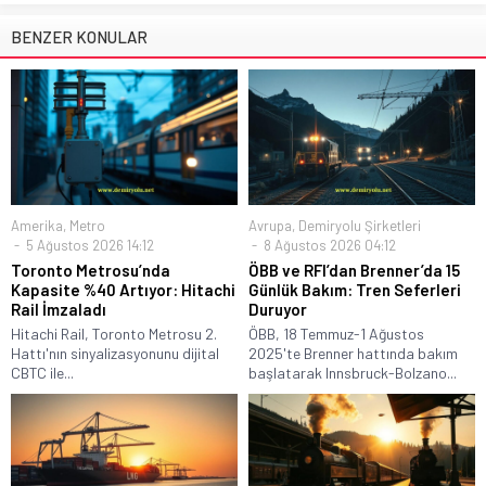
BENZER KONULAR
Amerika
,
Metro
Avrupa
,
Demiryolu Şirketleri
5 Ağustos 2026 14:12
8 Ağustos 2026 04:12
Toronto Metrosu’nda
ÖBB ve RFI’dan Brenner’da 15
Kapasite %40 Artıyor: Hitachi
Günlük Bakım: Tren Seferleri
Rail İmzaladı
Duruyor
Hitachi Rail, Toronto Metrosu 2.
ÖBB, 18 Temmuz-1 Ağustos
Hattı'nın sinyalizasyonunu dijital
2025'te Brenner hattında bakım
CBTC ile...
başlatarak Innsbruck-Bolzano...