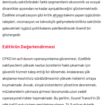
demiryolu sektöründeki farklı segmentlerin ekonomik ve sosyal
dinamikler açısından ne kadar ayrışabileceğini göstermektedir.
Özellikle sinyalizasyon gibi kritik
altyapı
bakımı yapan işgücünün
talepleri, otomasyon ve teknolojik gelişmelerle birlikte sektörün
gelecekteki işgücü politikalarını şekillendirecek önemli bir
göstergedir.
Editörün Değerlendirmesi
CPKC’nin acil durum operasyonlarına güvenmesi, özellikle
nakliyecilerin yüksek navlun ücretlerini haklı çıkarmak için
güvenilir hizmet talep ettiği bir dönemde, kıtalararası yük
akışlarının kesintisiz sürdürülmesinin yüksek risklerini ortaya
koymaktadır. Ancak, sinyal sistemlerini yönetime devretmek,
müzakerelerin çıkmaza girmesi durumunda uzun vadeli
operasyonel riskler taşımaktadır. Bu gerilim, Sound Transit’in 25
yıllık hafif raylı sistem genişletme planını, 34,5 milyar dolarlık