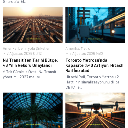
Ghardaïa–El...
Amerika
,
Demiryolu Şirketleri
Amerika
,
Metro
7 Ağustos 2026 00:12
5 Ağustos 2026 14:12
NJ Transit’ten Tarihi Bütçe:
Toronto Metrosu’nda
46 Yılın Rekoru Onaylandı
Kapasite %40 Artıyor: Hitachi
Rail İmzaladı
⚡ Tek Cümlelik Özet: NJ Transit
yönetimi, 2027 mali yılı...
Hitachi Rail, Toronto Metrosu 2.
Hattı'nın sinyalizasyonunu dijital
CBTC ile...