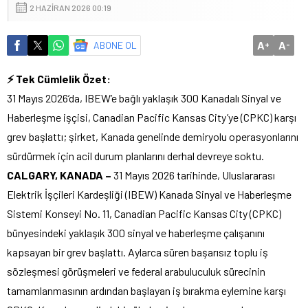
2 HAZIRAN 2026 00:19
A
A
ABONE OL
+
-
⚡ Tek Cümlelik Özet:
31 Mayıs 2026’da, IBEW’e bağlı yaklaşık 300 Kanadalı Sinyal ve
Haberleşme işçisi, Canadian Pacific Kansas City’ye (CPKC) karşı
grev başlattı; şirket, Kanada genelinde demiryolu operasyonlarını
sürdürmek için acil durum planlarını derhal devreye soktu.
CALGARY, KANADA –
31 Mayıs 2026 tarihinde, Uluslararası
Elektrik İşçileri Kardeşliği (IBEW) Kanada Sinyal ve Haberleşme
Sistemi Konseyi No. 11, Canadian Pacific Kansas City (CPKC)
bünyesindeki yaklaşık 300 sinyal ve haberleşme çalışanını
kapsayan bir grev başlattı. Aylarca süren başarısız toplu iş
sözleşmesi görüşmeleri ve federal arabuluculuk sürecinin
tamamlanmasının ardından başlayan iş bırakma eylemine karşı