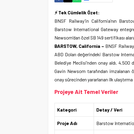
⚡ Tek Cümlelik Özet:
BNSF Railway’in California’nın Barsto
Barstow International Gateway entegre 
Newsom’dan özel SB 149 sertifikası alara
BARSTOW, California –
BNSF Railway t
ABD Doları değerindeki Barstow Interna
Belediye Meclisi’nden onay aldı. 4.500 d
Gavin Newsom tarafından imzalanan özel
onay sürecinden yararlanan ilk ulaştırma p
Projeye Ait Temel Veriler
Kategori
Detay / Veri
Proje Adı
Barstow Internatio