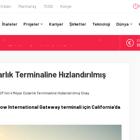
itaları
Marmaray
TCDD
Künye
9
İhaleler
Projeler
Kariyer
Şirketler
Teknoloji
Dünya
A
ı 72,4 Milyon Dolarlık Alt Geçidi Başlattı
6
ine İHA Saldırısı: Zamanında Tahliye Faciayı Önledi
B
1
gramı: 70. İstasyona Ulaşıldı
re’de Lider, Class 99’lar 2026’da Yolda
rlık Terminaline Hızlandırılmış
D
47
 Milyar Real’lik PTC Anlaşmasını 2031’e Kadar Tamamlayacak
E
5
F’nin 4 Milyar Dolarlık Terminaline Hızlandırılmış Onay
tow International Gateway terminali için California’da