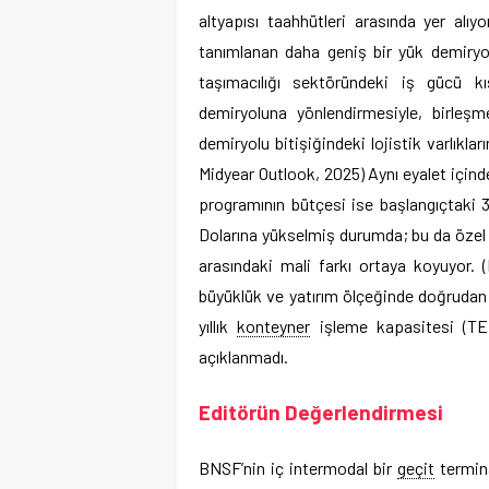
altyapısı taahhütleri arasında yer alı
tanımlanan daha geniş bir yük demiryo
taşımacılığı sektöründeki iş gücü kıs
demiryoluna yönlendirmesiyle, birleşm
demiryolu bitişiğindeki lojistik varlıklar
Midyear Outlook, 2025) Aynı eyalet içinde
programının bütçesi ise başlangıçtaki 
Dolarına yükselmiş durumda; bu da özel 
arasındaki mali farkı ortaya koyuyor
büyüklük ve yatırım ölçeğinde doğrudan ka
yıllık
konteyner
işleme kapasitesi (TE
açıklanmadı.
Editörün Değerlendirmesi
BNSF’nin iç intermodal bir
geçit
termina