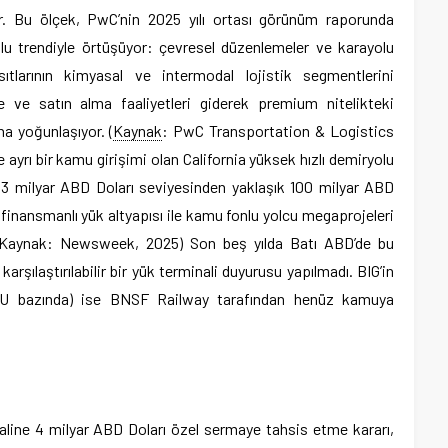
yor. Bu ölçek, PwC’nin 2025 yılı ortası görünüm raporunda
lu trendiyle örtüşüyor: çevresel düzenlemeler ve karayolu
ıtlarının kimyasal ve intermodal lojistik segmentlerini
e ve satın alma faaliyetleri giderek premium nitelikteki
ına yoğunlaşıyor. (
Kaynak
: PwC Transportation & Logistics
 ayrı bir kamu girişimi olan California yüksek hızlı demiryolu
33 milyar ABD Doları seviyesinden yaklaşık 100 milyar ABD
finansmanlı yük altyapısı ile kamu fonlu yolcu megaprojeleri
. (Kaynak: Newsweek, 2025) Son beş yılda Batı ABD’de bu
rşılaştırılabilir bir yük terminali duyurusu yapılmadı. BIG’in
U bazında) ise BNSF Railway tarafından henüz kamuya
line 4 milyar ABD Doları özel sermaye tahsis etme kararı,