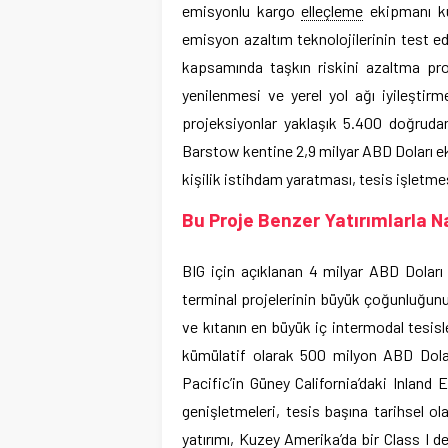
emisyonlu kargo
elleçleme
ekipmanı ku
emisyon azaltım teknolojilerinin test ed
kapsamında taşkın riskini azaltma pro
yenilenmesi ve yerel yol ağı iyileştirm
projeksiyonlar yaklaşık 5.400 doğruda
Barstow kentine 2,9 milyar ABD Doları e
kişilik istihdam yaratması, tesis işletme
Bu Proje Benzer Yatırımlarla Nas
BIG için açıklanan 4 milyar ABD Doları
terminal projelerinin büyük çoğunluğunu
ve kıtanın en büyük iç intermodal tesisle
kümülatif olarak 500 milyon ABD Doların
Pacific’in Güney California’daki Inland
genişletmeleri, tesis başına tarihsel o
yatırımı, Kuzey Amerika’da bir Class I d