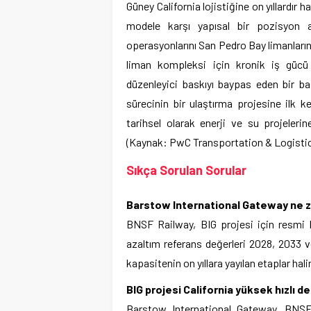
Güney California lojistiğine on yıllardır
modele karşı yapısal bir pozisyon a
operasyonlarını San Pedro Bay limanları
liman kompleksi için kronik iş gücü 
düzenleyici baskıyı baypas eden bir b
sürecinin bir ulaştırma projesine ilk 
tarihsel olarak enerji ve su projelerine
(Kaynak: PwC Transportation & Logistic
Sıkça Sorulan Sorular
Barstow International Gateway ne 
BNSF Railway, BIG projesi için resmi 
azaltım referans değerleri 2028, 2033 v
kapasitenin on yıllara yayılan etaplar ha
BIG projesi California yüksek hızlı de
Barstow International Gateway, BNSF