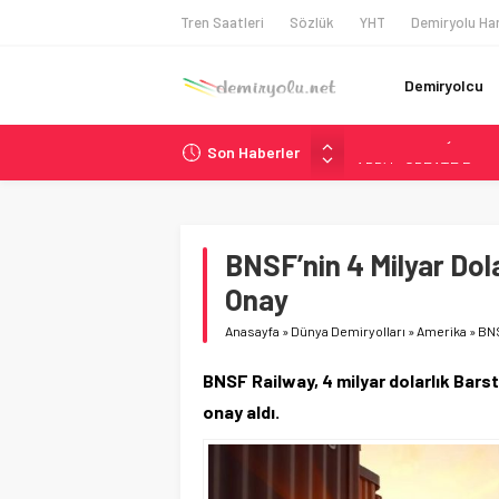
Tren Saatleri
Sözlük
YHT
Demiryolu Har
Demiryolcu
Son Haberler
ABD’de CREATE Program
Ukrayna’da Yolcu Tren
DB Modernizasyon Pro
GB Railfreight İngilte
BNSF’nin 4 Milyar Dola
Wabtec Brezilya’da 1
Onay
Anasayfa
»
Dünya Demiryolları
»
Amerika
»
BNS
BNSF Railway, 4 milyar dolarlık Bars
onay aldı.