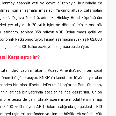
llanmayı taahhüt etti ve çevre düzenleyici kurumlarla ek
ilmesi için anlaşmalar imzaladı. Yardımcı altyapı çalışmaları
jeleri, Mojave Nehri üzerindeki Hinkley Road köprüsünün
eleri yer alıyor. İlk 20 yıllık işletme dönemi için ekonomik
n istihdam, toplam 938 milyon ABD Doları maaş geliri ve
konomik katkı öngörüyor. İnşaat aşamasının yaklaşık 62.000
si için ise 15.000 kalıcı pozisyon oluşması bekleniyor.
ıl Karşılaştırılır?
 tutarındaki yatırım rakamı, Kuzey Amerika’daki intermodal
 önemli ölçüde aşıyor. BNSF’nin kendi portföyünde yer alan
rinden biri olan Illinois, Joliet’teki Logistics Park Chicago,
ın altında bir yatırımla etaplar halinde geliştirildi. Union
 Empire tesisi de dahil olmak üzere intermodal terminal ağı
larak 100–400 milyon ABD Doları aralığında gerçekleşti. BIG
emiryolu şirketi tarafından yapılan en büyük tek seferlik yük