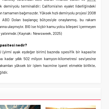
demiryolu terminalidir; California’nın eyalet liderliğindeki
an tamamen bağımsızdır. Yüksek hızlı demiryolu projesi 2008
ar ABD Doları başlangıç bütçesiyle onaylanmış, bu rakam
ına ulaşmıştır. BIG ise hiçbir kamu yolcu bileşeni içermeyen
ük yatırımıdır. (Kaynak: Newsweek, 2025)
apasitesi nedir?
U (yirmi ayak eşdeğer birim) bazında spesifik bir kapasite
na kadar yıllık 502 milyon kamyon-kilometresi seviyesine
akamları yüksek bir işlem hacmine işaret etmekle birlikte,
ildir.