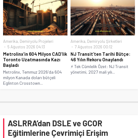
Amerika
,
Demiryolu Projeleri
Amerika
,
Demiryolu Şirketleri
5 Ağustos 2026 04:13
7 Ağustos 2026 00:12
Metrolinx’in 604 Milyon CAD’lik
NJ Transit’ten Tarihi Bütçe:
Toronto Uzatmasında Kazı
46 Yılın Rekoru Onaylandı
Başladı
⚡ Tek Cümlelik Özet: NJ Transit
Metrolinx, Temmuz 2026'da 604
yönetimi, 2027 mali yılı...
milyon Kanada doları bütçeli
Eglinton Crosstown...
ASLRRA’dan DSLE ve GCOR
Eğitimlerine Çevrimiçi Erişim