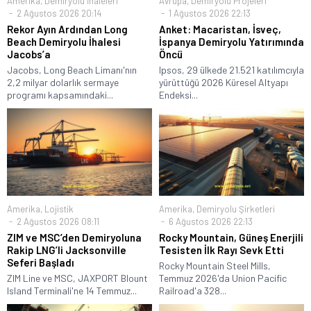
Amerika
,
Demiryolu İhaleleri
Avrupa
,
Demiryolu Projeleri
2 Ağustos 2026 20:14
1 Ağustos 2026 22:13
Rekor Ayın Ardından Long
Anket: Macaristan, İsveç,
Beach Demiryolu İhalesi
İspanya Demiryolu Yatırımında
Jacobs’a
Öncü
Jacobs, Long Beach Limanı'nın
Ipsos, 29 ülkede 21.521 katılımcıyla
2,2 milyar dolarlık sermaye
yürüttüğü 2026 Küresel Altyapı
programı kapsamındaki...
Endeksi...
Amerika
,
Lojistik
Amerika
,
Demiryolu Şirketleri
2 Ağustos 2026 08:11
6 Ağustos 2026 22:13
ZIM ve MSC’den Demiryoluna
Rocky Mountain, Güneş Enerjili
Rakip LNG’li Jacksonville
Tesisten İlk Rayı Sevk Etti
Seferi Başladı
Rocky Mountain Steel Mills,
ZIM Line ve MSC, JAXPORT Blount
Temmuz 2026'da Union Pacific
Island Terminali'ne 14 Temmuz...
Railroad'a 328...