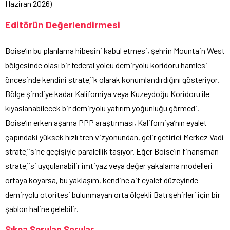
Haziran 2026)
Editörün Değerlendirmesi
Boise’ın bu planlama hibesini kabul etmesi, şehrin Mountain West
bölgesinde olası bir federal yolcu demiryolu koridoru hamlesi
öncesinde kendini stratejik olarak konumlandırdığını gösteriyor.
Bölge şimdiye kadar Kaliforniya veya Kuzeydoğu Koridoru ile
kıyaslanabilecek bir demiryolu yatırım yoğunluğu görmedi.
Boise’ın erken aşama PPP araştırması, Kaliforniya’nın eyalet
çapındaki yüksek hızlı tren vizyonundan, gelir getirici Merkez Vadi
stratejisine geçişiyle paralellik taşıyor. Eğer Boise’ın finansman
stratejisi uygulanabilir imtiyaz veya değer yakalama modelleri
ortaya koyarsa, bu yaklaşım, kendine ait eyalet düzeyinde
demiryolu otoritesi bulunmayan orta ölçekli Batı şehirleri için bir
şablon haline gelebilir.
Sıkça Sorulan Sorular