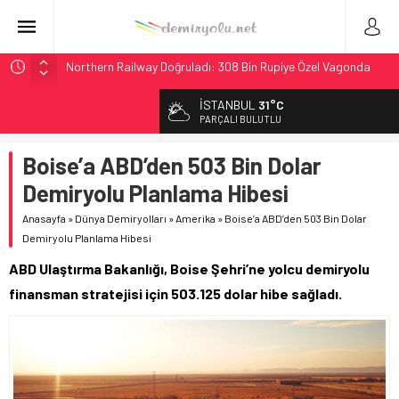
Northern Railway Doğruladı: 308 Bin Rupiye Özel Vagonda
Puja
İSTANBUL
31°C
Chicago’da Metra Polisi BVLOS Drone’larla Müdahale
PARÇALI BULUTLU
Süresini Kısalttı
NJ Transit’ten Tarihi Bütçe: 46 Yılın Rekoru Onaylandı
Boise’a ABD’den 503 Bin Dolar
Rocky Mountain, Güneş Enerjili Tesisten İlk Rayı Sevk Etti
Demiryolu Planlama Hibesi
Brescia 426 Milyon Euro’luk Tramvay İnşaatına Başladı
Anasayfa
»
Dünya Demiryolları
»
Amerika
»
Boise’a ABD’den 503 Bin Dolar
Demiryolu Planlama Hibesi
ABD Ulaştırma Bakanlığı, Boise Şehri’ne yolcu demiryolu
finansman stratejisi için 503.125 dolar hibe sağladı.