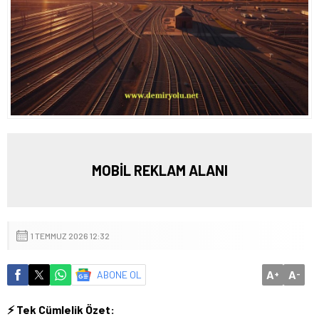
MOBİL REKLAM ALANI
1 TEMMUZ 2026 12:32
A
A
ABONE OL
+
-
⚡ Tek Cümlelik Özet: