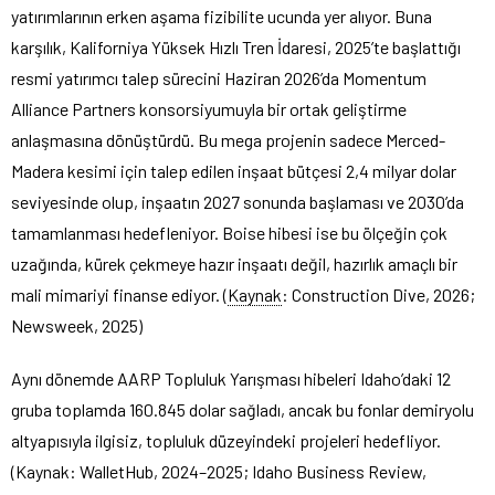
yatırımlarının erken aşama fizibilite ucunda yer alıyor. Buna
karşılık, Kaliforniya Yüksek Hızlı Tren İdaresi, 2025’te başlattığı
resmi yatırımcı talep sürecini Haziran 2026’da Momentum
Alliance Partners konsorsiyumuyla bir ortak geliştirme
anlaşmasına dönüştürdü. Bu mega projenin sadece Merced-
Madera kesimi için talep edilen inşaat bütçesi 2,4 milyar dolar
seviyesinde olup, inşaatın 2027 sonunda başlaması ve 2030’da
tamamlanması hedefleniyor. Boise hibesi ise bu ölçeğin çok
uzağında, kürek çekmeye hazır inşaatı değil, hazırlık amaçlı bir
mali mimariyi finanse ediyor. (
Kaynak
: Construction Dive, 2026;
Newsweek, 2025)
Aynı dönemde AARP Topluluk Yarışması hibeleri Idaho’daki 12
gruba toplamda 160.845 dolar sağladı, ancak bu fonlar demiryolu
altyapısıyla ilgisiz, topluluk düzeyindeki projeleri hedefliyor.
(Kaynak: WalletHub, 2024–2025; Idaho Business Review,