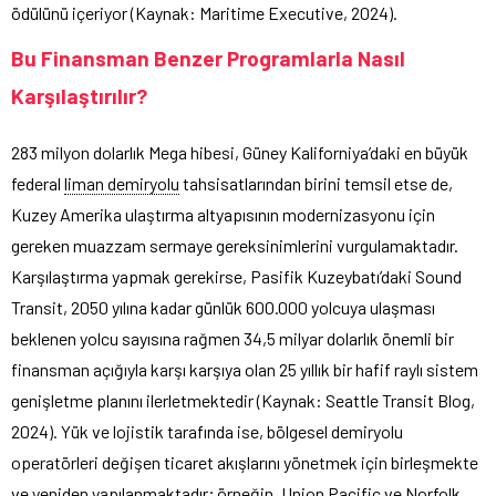
ödülünü içeriyor (Kaynak: Maritime Executive, 2024).
Bu Finansman Benzer Programlarla Nasıl
Karşılaştırılır?
283 milyon dolarlık Mega hibesi, Güney Kaliforniya’daki en büyük
federal
liman demiryolu
tahsisatlarından birini temsil etse de,
Kuzey Amerika ulaştırma altyapısının modernizasyonu için
gereken muazzam sermaye gereksinimlerini vurgulamaktadır.
Karşılaştırma yapmak gerekirse, Pasifik Kuzeybatı’daki Sound
Transit, 2050 yılına kadar günlük 600.000 yolcuya ulaşması
beklenen yolcu sayısına rağmen 34,5 milyar dolarlık önemli bir
finansman açığıyla karşı karşıya olan 25 yıllık bir hafif raylı sistem
genişletme planını ilerletmektedir (Kaynak: Seattle Transit Blog,
2024). Yük ve lojistik tarafında ise, bölgesel demiryolu
operatörleri değişen ticaret akışlarını yönetmek için birleşmekte
ve yeniden yapılanmaktadır; örneğin, Union Pacific ve Norfolk