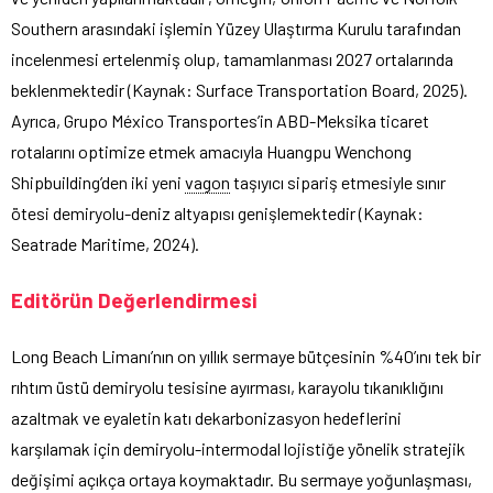
Southern arasındaki işlemin Yüzey Ulaştırma Kurulu tarafından
incelenmesi ertelenmiş olup, tamamlanması 2027 ortalarında
beklenmektedir (Kaynak: Surface Transportation Board, 2025).
Ayrıca, Grupo México Transportes’in ABD-Meksika ticaret
rotalarını optimize etmek amacıyla Huangpu Wenchong
Shipbuilding’den iki yeni
vagon
taşıyıcı sipariş etmesiyle sınır
ötesi demiryolu-deniz altyapısı genişlemektedir (Kaynak:
Seatrade Maritime, 2024).
Editörün Değerlendirmesi
Long Beach Limanı’nın on yıllık sermaye bütçesinin %40’ını tek bir
rıhtım üstü demiryolu tesisine ayırması, karayolu tıkanıklığını
azaltmak ve eyaletin katı dekarbonizasyon hedeflerini
karşılamak için demiryolu-intermodal lojistiğe yönelik stratejik
değişimi açıkça ortaya koymaktadır. Bu sermaye yoğunlaşması,