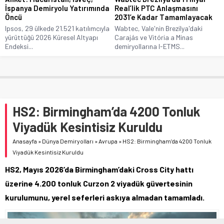
İspanya Demiryolu Yatırımında
Real’lik PTC Anlaşmasını
Öncü
2031’e Kadar Tamamlayacak
Ipsos, 29 ülkede 21.521 katılımcıyla
Wabtec, Vale'nin Brezilya'daki
yürüttüğü 2026 Küresel Altyapı
Carajás ve Vitória a Minas
Endeksi...
demiryollarına I-ETMS...
HS2: Birmingham’da 4200 Tonluk
Viyadük Kesintisiz Kuruldu
Anasayfa
»
Dünya Demiryolları
»
Avrupa
»
HS2: Birmingham’da 4200 Tonluk
Viyadük Kesintisiz Kuruldu
HS2, Mayıs 2026’da Birmingham’daki Cross City hattı
üzerine 4.200 tonluk Curzon 2 viyadük güvertesinin
kurulumunu, yerel seferleri askıya almadan tamamladı.