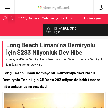
CRRC, Salvador Metrosu İçin 83,9 Milyon Euro’luk Anlaşma
İmzaladı
İSTANBUL
31°C
Fortescue ile Knorr-Bremse’den 99 Milyon Euro’luk
AÇIK
Sinyalizasyon Anlaşması
Stadler, Austin’e 21 CITYLINK Hafif Raylı Aracı Tedarik
Long Beach Limanı’na Demiryolu
Edecek
İçin $283 Milyonluk Dev Hibe
9,9 Milyar Dolarlık Mor Hat’ta Tel Testleri Başladı
Anasayfa
»
Dünya Demiryolları
»
Amerika
»
Long Beach Limanı’na Demiryolu
Italo’nun Almanya Hamlesi: Siemens’e 3 Milyar Avroluk Dev
İçin $283 Milyonluk Dev Hibe
Sipariş
Long Beach Liman Komisyonu, Kaliforniya’daki Pier B
Demiryolu Tesisi için ABD’den 283 milyon dolarlık federal
hibe anlaşmasını onayladı.