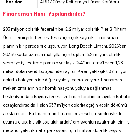
Koridor
ABD / Güney Kaliforniya Liman Koridoru
Finansman Nasıl Yapılandırıldı?
283 milyon dolarlık federal hibe, 2,2 milyar dolarlık Pier B Rıhtım
Üstü Demiryolu Destek Tesisi için çok kaynaklı finansman
planının bir parçasını oluşturuyor. Long Beach Limanı, 2026’dan
2035’e kadar uzanan mali yıllar için toplam 3,2 milyar dolarlık
sermaye iyileştirme planının yaklaşık %40’ını temsil eden 1,28
milyar doları kendi bütçesinden ayırdı. Kalan yaklaşık 637 milyon
dolarlık bakiyenin ise diğer eyalet, federal ve yerel finansman
mekanizmalarının bir kombinasyonu yoluyla sağlanması
bekleniyor. Ana
kaynak
federal ve liman tarafından ayrılan katkıları
detaylandırsa da, kalan 637 milyon dolarlık açığın kesin dökümü
açıklanmadı. Bu finansman, limanın çevresel girişimleriyle de
uyumlu olup, bitişik topluluklardaki emisyonları azaltmak için ilk
metanol yakıt ikmali operasyonu için 1 milyon dolarlık teşvik