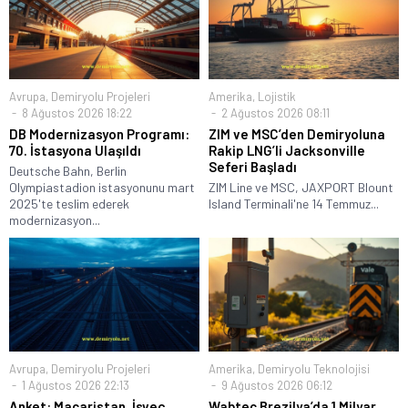
Avrupa
,
Demiryolu Projeleri
Amerika
,
Lojistik
8 Ağustos 2026 18:22
2 Ağustos 2026 08:11
DB Modernizasyon Programı:
ZIM ve MSC’den Demiryoluna
70. İstasyona Ulaşıldı
Rakip LNG’li Jacksonville
Seferi Başladı
Deutsche Bahn, Berlin
Olympiastadion istasyonunu mart
ZIM Line ve MSC, JAXPORT Blount
2025'te teslim ederek
Island Terminali'ne 14 Temmuz...
modernizasyon...
Avrupa
,
Demiryolu Projeleri
Amerika
,
Demiryolu Teknolojisi
1 Ağustos 2026 22:13
9 Ağustos 2026 06:12
Anket: Macaristan, İsveç,
Wabtec Brezilya’da 1 Milyar