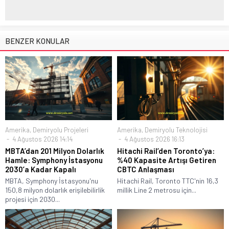
BENZER KONULAR
Amerika
,
Demiryolu Projeleri
Amerika
,
Demiryolu Teknolojisi
4 Ağustos 2026 14:14
4 Ağustos 2026 16:13
MBTA’dan 201 Milyon Dolarlık
Hitachi Rail’den Toronto’ya:
Hamle: Symphony İstasyonu
%40 Kapasite Artışı Getiren
2030’a Kadar Kapalı
CBTC Anlaşması
MBTA, Symphony İstasyonu'nu
Hitachi Rail, Toronto TTC'nin 16,3
150,8 milyon dolarlık erişilebilirlik
millik Line 2 metrosu için...
projesi için 2030...