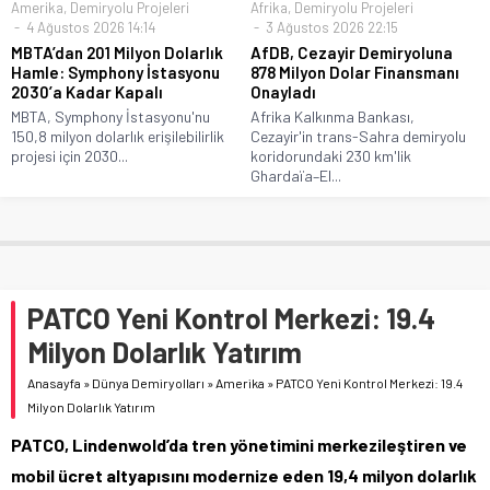
Amerika
,
Demiryolu Projeleri
Afrika
,
Demiryolu Projeleri
4 Ağustos 2026 14:14
3 Ağustos 2026 22:15
MBTA’dan 201 Milyon Dolarlık
AfDB, Cezayir Demiryoluna
Hamle: Symphony İstasyonu
878 Milyon Dolar Finansmanı
2030’a Kadar Kapalı
Onayladı
MBTA, Symphony İstasyonu'nu
Afrika Kalkınma Bankası,
150,8 milyon dolarlık erişilebilirlik
Cezayir'in trans-Sahra demiryolu
projesi için 2030...
koridorundaki 230 km'lik
Ghardaïa–El...
PATCO Yeni Kontrol Merkezi: 19.4
Milyon Dolarlık Yatırım
Anasayfa
»
Dünya Demiryolları
»
Amerika
»
PATCO Yeni Kontrol Merkezi: 19.4
Milyon Dolarlık Yatırım
PATCO, Lindenwold’da tren yönetimini merkezileştiren ve
mobil ücret altyapısını modernize eden 19,4 milyon dolarlık