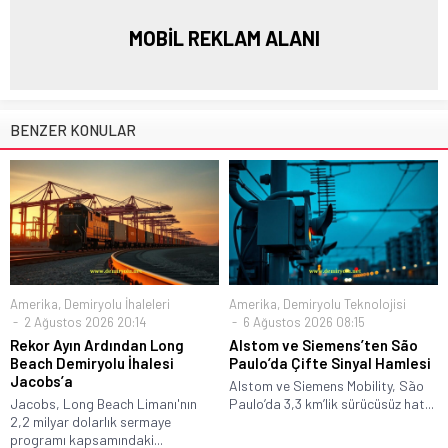
MOBİL REKLAM ALANI
BENZER KONULAR
Amerika
,
Demiryolu İhaleleri
Amerika
,
Demiryolu Teknolojisi
2 Ağustos 2026 20:14
6 Ağustos 2026 08:15
Rekor Ayın Ardından Long
Alstom ve Siemens’ten São
Beach Demiryolu İhalesi
Paulo’da Çifte Sinyal Hamlesi
Jacobs’a
Alstom ve Siemens Mobility, São
Jacobs, Long Beach Limanı'nın
Paulo’da 3,3 km’lik sürücüsüz hat...
2,2 milyar dolarlık sermaye
programı kapsamındaki...