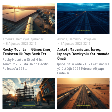
Amerika
,
Demiryolu Şirketleri
Avrupa
,
Demiryolu Projeleri
6 Ağustos 2026 22:13
1 Ağustos 2026 22:13
Rocky Mountain, Güneş Enerjili
Anket: Macaristan, İsveç,
Tesisten İlk Rayı Sevk Etti
İspanya Demiryolu Yatırımında
Öncü
Rocky Mountain Steel Mills,
Temmuz 2026'da Union Pacific
Ipsos, 29 ülkede 21.521 katılımcıyla
Railroad'a 328...
yürüttüğü 2026 Küresel Altyapı
Endeksi...