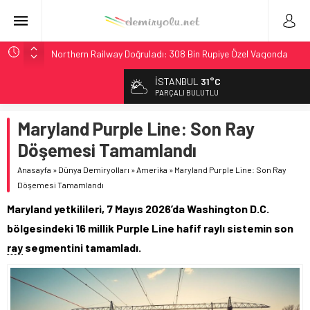
Northern Railway Doğruladı: 308 Bin Rupiye Özel Vagonda
Puja
İSTANBUL
31°C
Chicago’da Metra Polisi BVLOS Drone’larla Müdahale
PARÇALI BULUTLU
Süresini Kısalttı
NJ Transit’ten Tarihi Bütçe: 46 Yılın Rekoru Onaylandı
Maryland Purple Line: Son Ray
Rocky Mountain, Güneş Enerjili Tesisten İlk Rayı Sevk Etti
Döşemesi Tamamlandı
Brescia 426 Milyon Euro’luk Tramvay İnşaatına Başladı
Anasayfa
»
Dünya Demiryolları
»
Amerika
»
Maryland Purple Line: Son Ray
Döşemesi Tamamlandı
Maryland yetkilileri, 7 Mayıs 2026’da Washington D.C.
bölgesindeki 16 millik Purple Line hafif raylı sistemin son
ray
segmentini tamamladı.