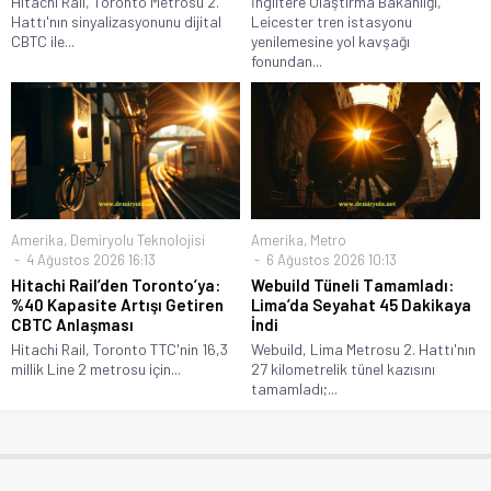
Hitachi Rail, Toronto Metrosu 2.
İngiltere Ulaştırma Bakanlığı,
Hattı'nın sinyalizasyonunu dijital
Leicester tren istasyonu
CBTC ile...
yenilemesine yol kavşağı
fonundan...
Amerika
,
Demiryolu Teknolojisi
Amerika
,
Metro
4 Ağustos 2026 16:13
6 Ağustos 2026 10:13
Hitachi Rail’den Toronto’ya:
Webuild Tüneli Tamamladı:
%40 Kapasite Artışı Getiren
Lima’da Seyahat 45 Dakikaya
CBTC Anlaşması
İndi
Hitachi Rail, Toronto TTC'nin 16,3
Webuild, Lima Metrosu 2. Hattı'nın
millik Line 2 metrosu için...
27 kilometrelik tünel kazısını
tamamladı;...