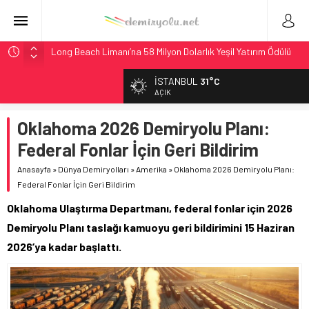
Long Beach Limanı’na 58 Milyon Dolarlık Yeşil Yatırım Ödülü
Madrid 6. Hat 2027’de Sürücüsüz: Kapasite %70 Artacak
İSTANBUL
31°C
Laing O’Rourke, 17,2 Milyar Sterlinlik Siparişle Tesis
AÇIK
Büyütüyor
Oklahoma 2026 Demiryolu Planı:
İtalya’dan Yeni Otomotiv Demiryolu: 4.800 Ton CO2
Tasarrufu
Federal Fonlar İçin Geri Bildirim
AAR, MIT ve Berkeley Dahil 4 Üniversiteyle Araştırma
Anasayfa
»
Dünya Demiryolları
»
Amerika
»
Oklahoma 2026 Demiryolu Planı:
Konsorsiyumu Başlattı
Federal Fonlar İçin Geri Bildirim
Oklahoma Ulaştırma Departmanı, federal fonlar için 2026
Demiryolu Planı taslağı kamuoyu geri bildirimini 15 Haziran
2026’ya kadar başlattı.