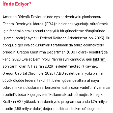
İfade Ediyor?
Amerika Birleşik Devletleri’nde eyalet demiryolu planlaması,
Federal Demiryolu İdaresi (FRA) hibelerine uygunluğu sürdürmek
için federal olarak zorunlu beş yıllık bir güncelleme döngüsünde
işlemektedir (
Kaynak
: Federal Railroad Administration, 2023). Bu
döngü, diğer eyalet kurumları tarafından da takip edilmektedir;
örneğin, Oregon Ulaştırma Departmanı (ODOT olarak kısaltılır) da
kendi 2026 Eyalet Demiryolu Planı’nı aynı kamuoyu geri
bildirim
son tarihi olan 15 Haziran 2026 ile ilerletmektedir (Kaynak:
Oregon Capital Chronicle, 2026). ABD eyalet demiryolu planları
büyük ölçüde federal takdirli hibeleri güvence altına almaya
odaklanırken, uluslararası benzerleri daha uzun vadeli, milyarlarca
sterlinlik tedarik çerçeveleri kullanmaktadır. Örneğin, Birleşik
Krallık’ın HS2 yüksek hızlı demiryolu programı şu anda 1,24 milyar
sterlin (1,58 milyar dolar) değerinde bir ara bakım sözleşmesi