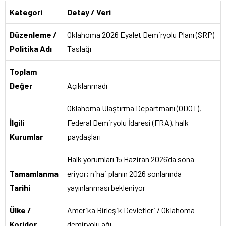
Kategori
Detay / Veri
Düzenleme /
Oklahoma 2026 Eyalet Demiryolu Planı (SRP)
Politika Adı
Taslağı
Toplam
Değer
Açıklanmadı
Oklahoma Ulaştırma Departmanı (ODOT),
İlgili
Federal Demiryolu İdaresi (FRA), halk
Kurumlar
paydaşları
Halk yorumları 15 Haziran 2026’da sona
Tamamlanma
eriyor; nihai planın 2026 sonlarında
Tarihi
yayınlanması bekleniyor
Ülke /
Amerika Birleşik Devletleri / Oklahoma
Koridor
demiryolu ağı