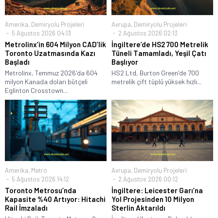
Amerika
,
Demiryolu Projeleri
Avrupa
,
Demiryolu Projeleri
5 Ağustos 2026 04:13
2 Ağustos 2026 02:13
Metrolinx’in 604 Milyon CAD’lik
İngiltere’de HS2 700 Metrelik
Toronto Uzatmasında Kazı
Tüneli Tamamladı, Yeşil Çatı
Başladı
Başlıyor
Metrolinx, Temmuz 2026'da 604
HS2 Ltd, Burton Green'de 700
milyon Kanada doları bütçeli
metrelik çift tüplü yüksek hızlı...
Eglinton Crosstown...
Amerika
,
Metro
Avrupa
,
Demiryolu Projeleri
5 Ağustos 2026 14:12
2 Ağustos 2026 00:12
Toronto Metrosu’nda
İngiltere: Leicester Garı’na
Kapasite %40 Artıyor: Hitachi
Yol Projesinden 10 Milyon
Rail İmzaladı
Sterlin Aktarıldı