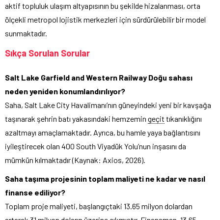
aktif topluluk ulaşım altyapısının bu şekilde hizalanması, orta
ölçekli metropol lojistik merkezleri için sürdürülebilir bir model
sunmaktadır.
Sıkça Sorulan Sorular
Salt Lake Garfield and Western Railway Doğu sahası
neden yeniden konumlandırılıyor?
Saha, Salt Lake City Havalimanı’nın güneyindeki yeni bir kavşağa
taşınarak şehrin batı yakasındaki hemzemin
geçit
tıkanıklığını
azaltmayı amaçlamaktadır. Ayrıca, bu hamle yaya bağlantısını
iyileştirecek olan 400 South Viyadük Yolu’nun inşasını da
mümkün kılmaktadır (Kaynak: Axios, 2026).
Saha taşıma projesinin toplam maliyeti ne kadar ve nasıl
finanse ediliyor?
Toplam proje maliyeti, başlangıçtaki 13.65 milyon dolardan
artarak 31 milyon doların üzerine çıkmıştır. Finansman, 13.65