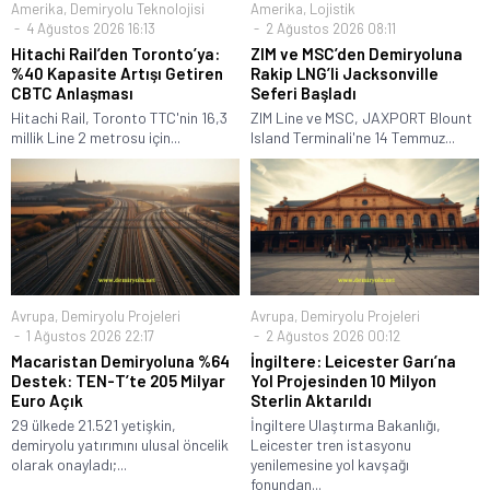
Amerika
,
Demiryolu Teknolojisi
Amerika
,
Lojistik
4 Ağustos 2026 16:13
2 Ağustos 2026 08:11
Hitachi Rail’den Toronto’ya:
ZIM ve MSC’den Demiryoluna
%40 Kapasite Artışı Getiren
Rakip LNG’li Jacksonville
CBTC Anlaşması
Seferi Başladı
Hitachi Rail, Toronto TTC'nin 16,3
ZIM Line ve MSC, JAXPORT Blount
millik Line 2 metrosu için...
Island Terminali'ne 14 Temmuz...
Avrupa
,
Demiryolu Projeleri
Avrupa
,
Demiryolu Projeleri
1 Ağustos 2026 22:17
2 Ağustos 2026 00:12
Macaristan Demiryoluna %64
İngiltere: Leicester Garı’na
Destek: TEN-T’te 205 Milyar
Yol Projesinden 10 Milyon
Euro Açık
Sterlin Aktarıldı
29 ülkede 21.521 yetişkin,
İngiltere Ulaştırma Bakanlığı,
demiryolu yatırımını ulusal öncelik
Leicester tren istasyonu
olarak onayladı;...
yenilemesine yol kavşağı
fonundan...