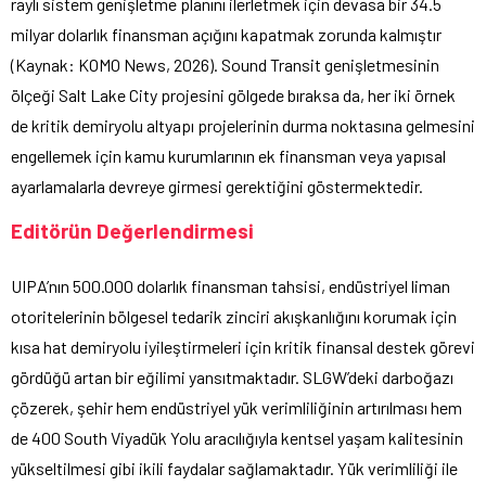
raylı sistem genişletme planını ilerletmek için devasa bir 34.5
milyar dolarlık finansman açığını kapatmak zorunda kalmıştır
(Kaynak: KOMO News, 2026). Sound Transit genişletmesinin
ölçeği Salt Lake City projesini gölgede bıraksa da, her iki örnek
de kritik demiryolu altyapı projelerinin durma noktasına gelmesini
engellemek için kamu kurumlarının ek finansman veya yapısal
ayarlamalarla devreye girmesi gerektiğini göstermektedir.
Editörün Değerlendirmesi
UIPA’nın 500.000 dolarlık finansman tahsisi, endüstriyel liman
otoritelerinin bölgesel tedarik zinciri akışkanlığını korumak için
kısa hat demiryolu iyileştirmeleri için kritik finansal destek görevi
gördüğü artan bir eğilimi yansıtmaktadır. SLGW’deki darboğazı
çözerek, şehir hem endüstriyel yük verimliliğinin artırılması hem
de 400 South Viyadük Yolu aracılığıyla kentsel yaşam kalitesinin
yükseltilmesi gibi ikili faydalar sağlamaktadır. Yük verimliliği ile