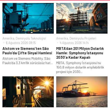
Amerika
,
Demiryolu Teknolojisi
Amerika
,
Demiryolu Projeleri
6 Ağustos 2026 08:15
4 Ağustos 2026 14:14
Alstom ve Siemens’ten São
MBTA’dan 201 Milyon Dolarlık
Paulo’da Çifte Sinyal Hamlesi
Hamle: Symphony İstasyonu
2030’a Kadar Kapalı
Alstom ve Siemens Mobility, São
Paulo’da 3,3 km’lik sürücüsüz hat...
MBTA, Symphony İstasyonu'nu
150,8 milyon dolarlık erişilebilirlik
projesi için 2030...