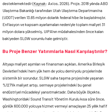
desteklemektedir (
Kaynak
: Axios, 2026). Proje, 2018 yılında ABD
Ulaştırma Bakanlığı tarafından Utah Ulaştırma Departmanı’na
(UDOT) verilen 13.65 milyon dolarlık federal hibe ile başlatılmıştır.
Enflasyon ve kapsam ayarlamaları nedeniyle toplam maliyet 31
milyon dolara yükselmiş, UIPA’nın müdahalesinden önce kalan
bakiyeden SLGW sorumlu hale gelmiştir.
Bu Proje Benzer Yatırımlarla Nasıl Karşılaştırılır?
Altyapı maliyet aşımları ve finansman açıkları, Amerika Birleşik
Devletleri’ndeki hem yük hem de yolcu demiryolu projelerinde
sistemik bir sorundur. SLGW saha taşıma projesinde yaşanan
%127’lik maliyet artışı, sermaye projelerindeki bu genel
endüstriyel mücadeleyi yansıtmaktadır. Daha büyük ölçekte,
Washington’daki Sound Transit Yönetim Kurulu kısa süre önce,
günlük 600.000 yolcuya hizmet vermeyi amaçlayan 25 yıllık hafif