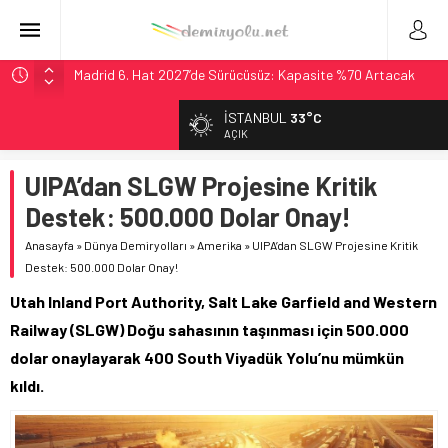
Madrid 6. Hat 2027’de Sürücüsüz: Kapasite %70 Artacak
Laing O’Rourke, 17,2 Milyar Sterlinlik Siparişle Tesis
İSTANBUL
33°C
Büyütüyor
AÇIK
İtalya’dan Yeni Otomotiv Demiryolu: 4.800 Ton CO2
Tasarrufu
UIPA’dan SLGW Projesine Kritik
Webuild Tüneli Tamamladı: Lima’da Seyahat 45 Dakikaya
Destek: 500.000 Dolar Onay!
İndi
Anasayfa
»
Dünya Demiryolları
»
Amerika
»
UIPA’dan SLGW Projesine Kritik
Long Beach Limanı’na 58 Milyon Dolarlık Yeşil Yatırım Ödülü
Destek: 500.000 Dolar Onay!
Utah Inland Port Authority, Salt Lake Garfield and Western
Railway (SLGW) Doğu sahasının taşınması için 500.000
dolar onaylayarak 400 South Viyadük Yolu’nu mümkün
kıldı.