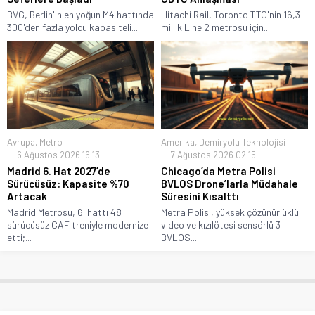
BVG, Berlin'in en yoğun M4 hattında
Hitachi Rail, Toronto TTC'nin 16,3
300'den fazla yolcu kapasiteli...
millik Line 2 metrosu için...
Avrupa
,
Metro
Amerika
,
Demiryolu Teknolojisi
6 Ağustos 2026 16:13
7 Ağustos 2026 02:15
Madrid 6. Hat 2027’de
Chicago’da Metra Polisi
Sürücüsüz: Kapasite %70
BVLOS Drone’larla Müdahale
Artacak
Süresini Kısalttı
Madrid Metrosu, 6. hattı 48
Metra Polisi, yüksek çözünürlüklü
sürücüsüz CAF treniyle modernize
video ve kızılötesi sensörlü 3
etti;...
BVLOS...