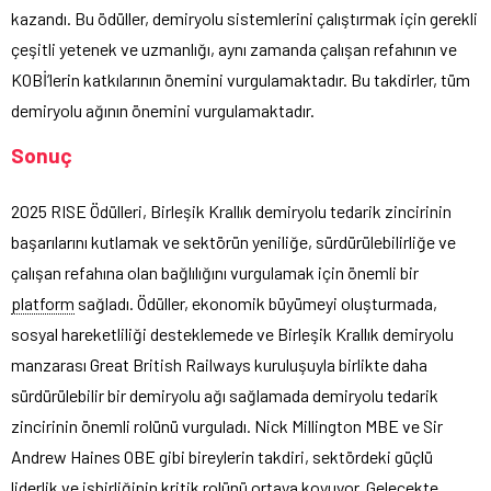
kazandı. Bu ödüller, demiryolu sistemlerini çalıştırmak için gerekli
çeşitli yetenek ve uzmanlığı, aynı zamanda çalışan refahının ve
KOBİ’lerin katkılarının önemini vurgulamaktadır. Bu takdirler, tüm
demiryolu ağının önemini vurgulamaktadır.
Sonuç
2025 RISE Ödülleri, Birleşik Krallık demiryolu tedarik zincirinin
başarılarını kutlamak ve sektörün yeniliğe, sürdürülebilirliğe ve
çalışan refahına olan bağlılığını vurgulamak için önemli bir
platform
sağladı. Ödüller, ekonomik büyümeyi oluşturmada,
sosyal hareketliliği desteklemede ve Birleşik Krallık demiryolu
manzarası Great British Railways kuruluşuyla birlikte daha
sürdürülebilir bir demiryolu ağı sağlamada demiryolu tedarik
zincirinin önemli rolünü vurguladı. Nick Millington MBE ve Sir
Andrew Haines OBE gibi bireylerin takdiri, sektördeki güçlü
liderlik ve işbirliğinin kritik rolünü ortaya koyuyor. Gelecekte,