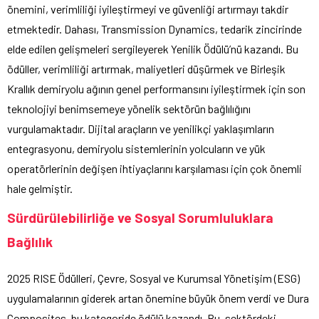
önemini, verimliliği iyileştirmeyi ve güvenliği artırmayı takdir
etmektedir. Dahası, Transmission Dynamics, tedarik zincirinde
elde edilen gelişmeleri sergileyerek Yenilik Ödülü’nü kazandı. Bu
ödüller, verimliliği artırmak, maliyetleri düşürmek ve Birleşik
Krallık demiryolu ağının genel performansını iyileştirmek için son
teknolojiyi benimsemeye yönelik sektörün bağlılığını
vurgulamaktadır. Dijital araçların ve yenilikçi yaklaşımların
entegrasyonu, demiryolu sistemlerinin yolcuların ve yük
operatörlerinin değişen ihtiyaçlarını karşılaması için çok önemli
hale gelmiştir.
Sürdürülebilirliğe ve Sosyal Sorumluluklara
Bağlılık
2025 RISE Ödülleri, Çevre, Sosyal ve Kurumsal Yönetişim (ESG)
uygulamalarının giderek artan önemine büyük önem verdi ve Dura
Composites, bu kategoride ödülü kazandı. Bu, sektördeki