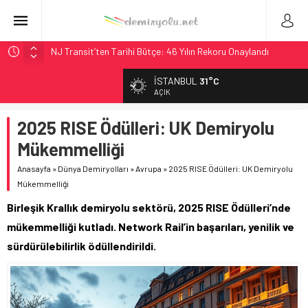
NJ Transit’ten Tarihi Bütçe: 46 Yılın Rekoru Onaylandı
Rocky Mountain, Güneş Enerjili Tesisten İlk Rayı Sevk Etti
İSTANBUL
31°C
AAR, MIT ve Berkeley Dahil 4 Üniversiteyle Araştırma
AÇIK
Konsorsiyumu Başlattı
2025 RISE Ödülleri: UK Demiryolu
Long Beach Limanı’na 58 Milyon Dolarlık Yeşil Yatırım Ödülü
Mükemmelliği
Chicago’da Metra Polisi BVLOS Drone’larla Müdahale
Süresini Kısalttı
Anasayfa
»
Dünya Demiryolları
»
Avrupa
»
2025 RISE Ödülleri: UK Demiryolu
Mükemmelliği
Birleşik Krallık demiryolu sektörü, 2025 RISE Ödülleri’nde
mükemmelliği kutladı. Network Rail’in başarıları, yenilik ve
sürdürülebilirlik ödüllendirildi.