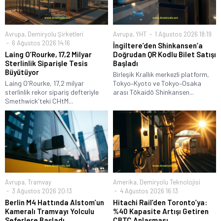
Avrupa
,
Demiryolu Şirketleri
Avrupa
,
YHT
1 Ağustos 2026 18:19
6 Ağustos 2026 14:16
İngiltere’den Shinkansen’a
Laing O’Rourke, 17,2 Milyar
Doğrudan QR Kodlu Bilet Satışı
Sterlinlik Siparişle Tesis
Başladı
Büyütüyor
Birleşik Krallık merkezli platform,
Laing O'Rourke, 17,2 milyar
Tokyo–Kyoto ve Tokyo–Osaka
sterlinlik rekor sipariş defteriyle
arası Tōkaidō Shinkansen...
Smethwick'teki CHtM...
Avrupa
,
Tramvay
Amerika
,
Demiryolu Teknolojisi
3 Ağustos 2026 20:13
4 Ağustos 2026 16:13
Berlin M4 Hattında Alstom’un
Hitachi Rail’den Toronto’ya:
Kameralı Tramvayı Yolculu
%40 Kapasite Artışı Getiren
Seferlere Başladı
CBTC Anlaşması