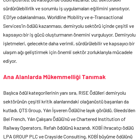
sürdürülebilirlik ve sorumlu iş uygulamaları eğilimini yansıtıyor.
EDI’ye odaklanılması, Worldline Mobility ve e-Transactional
Services’in ödülü kazanması, demiryolu sektörü içinde çeşitli ve
kapsayıcı bir iş gücü oluşturmanın önemini vurguluyor. Demiryolu
işletmeleri, gelecekte daha verimli, sürdürülebilir ve kapsayıcı bir
ulaşım ağı geliştirmek için önemli sektör zorluklarıyla mücadele
ediyor.
Ana Alanlarda Mükemmelliği Tanımak
Başlıca ödül kategorilerinin yanı sıra, RISE Ödülleri demiryolu
sektörünün çeşitli kritik alanlarındaki olağanüstü başarıları da
kutladı. QTS Group, Yılın İşveren Ödülü’ne layık görüldü. Gleeds’den
Bel French, Yılın Çalışanı Ödülü’nü ve Chartered Institution of
Railway Operators, Refah ödülünü kazandı. KOBİ ihracatçı ödülü
LPA GROUP PLC ve Crayside Consulting, KOBİ büyüme ödülünü