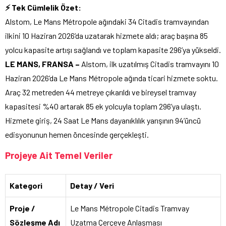
⚡ Tek Cümlelik Özet:
Alstom, Le Mans Métropole ağındaki 34 Citadis tramvayından
ilkini 10 Haziran 2026’da uzatarak hizmete aldı; araç başına 85
yolcu kapasite artışı sağlandı ve toplam kapasite 296’ya yükseldi.
LE MANS, FRANSA –
Alstom, ilk uzatılmış Citadis tramvayını 10
Haziran 2026’da Le Mans Métropole ağında ticari hizmete soktu.
Araç 32 metreden 44 metreye çıkarıldı ve bireysel tramvay
kapasitesi %40 artarak 85 ek yolcuyla toplam 296’ya ulaştı.
Hizmete giriş, 24 Saat Le Mans dayanıklılık yarışının 94’üncü
edisyonunun hemen öncesinde gerçekleşti.
Projeye Ait Temel Veriler
Kategori
Detay / Veri
Proje /
Le Mans Métropole Citadis Tramvay
Sözleşme Adı
Uzatma Çerçeve Anlaşması