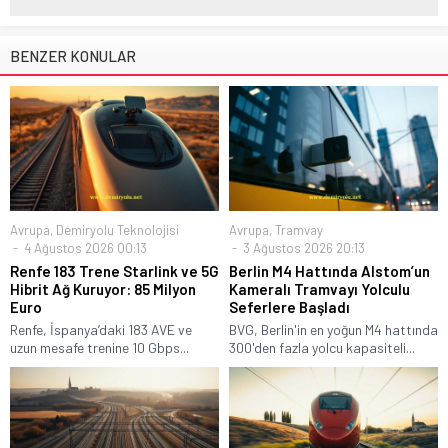
BENZER KONULAR
Avrupa
,
Demiryolu Teknolojisi
Avrupa
,
Tramvay
4 Ağustos 2026 00:13
3 Ağustos 2026 20:13
Renfe 183 Trene Starlink ve 5G
Berlin M4 Hattında Alstom’un
Hibrit Ağ Kuruyor: 85 Milyon
Kameralı Tramvayı Yolculu
Euro
Seferlere Başladı
Renfe, İspanya’daki 183 AVE ve
BVG, Berlin'in en yoğun M4 hattında
uzun mesafe trenine 10 Gbps...
300'den fazla yolcu kapasiteli...