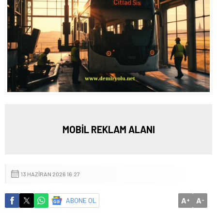
MOBİL REKLAM ALANI
13 HAZIRAN 2026 16:27
A
A
ABONE OL
+
-