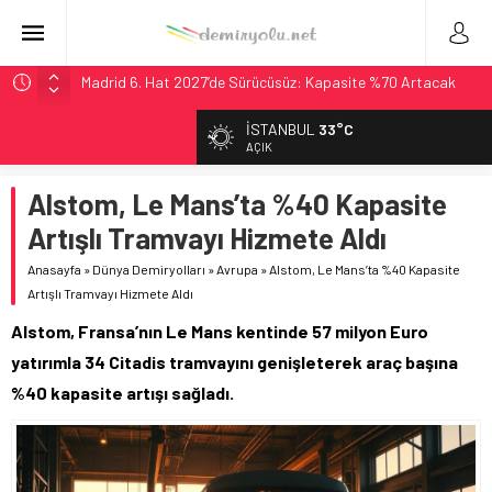
Madrid 6. Hat 2027’de Sürücüsüz: Kapasite %70 Artacak
Laing O’Rourke, 17,2 Milyar Sterlinlik Siparişle Tesis
İSTANBUL
33°C
Büyütüyor
AÇIK
İtalya’dan Yeni Otomotiv Demiryolu: 4.800 Ton CO2
Tasarrufu
Alstom, Le Mans’ta %40 Kapasite
Webuild Tüneli Tamamladı: Lima’da Seyahat 45 Dakikaya
Artışlı Tramvayı Hizmete Aldı
İndi
Anasayfa
»
Dünya Demiryolları
»
Avrupa
»
Alstom, Le Mans’ta %40 Kapasite
Long Beach Limanı’na 58 Milyon Dolarlık Yeşil Yatırım Ödülü
Artışlı Tramvayı Hizmete Aldı
Alstom, Fransa’nın Le Mans kentinde 57 milyon Euro
yatırımla 34 Citadis tramvayını genişleterek araç başına
%40 kapasite artışı sağladı.