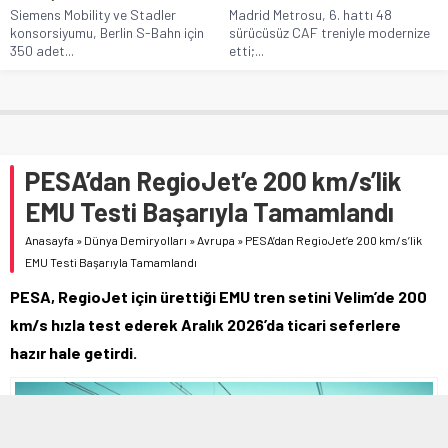
Siemens Mobility ve Stadler
Madrid Metrosu, 6. hattı 48
konsorsiyumu, Berlin S-Bahn için
sürücüsüz CAF treniyle modernize
350 adet...
etti;...
PESA’dan RegioJet’e 200 km/s’lik
EMU Testi Başarıyla Tamamlandı
Anasayfa
»
Dünya Demiryolları
»
Avrupa
»
PESA’dan RegioJet’e 200 km/s’lik
EMU Testi Başarıyla Tamamlandı
PESA, RegioJet için ürettiği EMU tren setini Velim’de 200
km/s hızla test ederek Aralık 2026’da ticari seferlere
hazır hale getirdi.