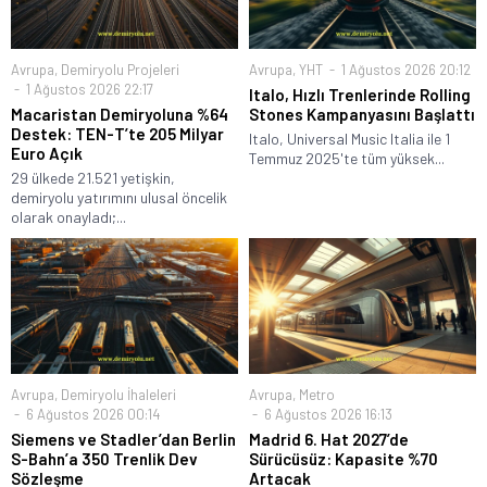
Avrupa
,
Demiryolu Projeleri
Avrupa
,
YHT
1 Ağustos 2026 20:12
1 Ağustos 2026 22:17
Italo, Hızlı Trenlerinde Rolling
Macaristan Demiryoluna %64
Stones Kampanyasını Başlattı
Destek: TEN-T’te 205 Milyar
Italo, Universal Music Italia ile 1
Euro Açık
Temmuz 2025'te tüm yüksek...
29 ülkede 21.521 yetişkin,
demiryolu yatırımını ulusal öncelik
olarak onayladı;...
Avrupa
,
Demiryolu İhaleleri
Avrupa
,
Metro
6 Ağustos 2026 00:14
6 Ağustos 2026 16:13
Siemens ve Stadler’dan Berlin
Madrid 6. Hat 2027’de
S-Bahn’a 350 Trenlik Dev
Sürücüsüz: Kapasite %70
Sözleşme
Artacak