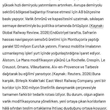
yüksek hızlı demiryolu yatırımlarını artırırken, Avrupa demiryolu
sektörü bölgesel bağlantıyı finanse etmesi için AB bütçesine
baskı yapıyor. Varlık ömrünü ve kapasitesini uzatmak, sıkılaşan
sermaye denetimiyle bu politika ortamında örtüşüyor. (
Kaynak
:
Global Railway Review, 2026) Endüstriyel tarafta, Safran’ın
hassas navigasyon sensörü üretimi için Montluçon’a yaptığı
paralel 120 milyon Euro’luk yatırım, Fransız mobilite imalatının
uzmanlaşmış işleri yurt içinde yoğunlaştırdığına işaret ediyor.
Alstom, Le Mans modifikasyon yükünü La Rochelle, Crespin, Le
Creusot, Ornans, Villeurbanne, Aix-en-Provence ve Tarbes’e
dağıtarak bu eğilimi yansıtıyor. (Kaynak: Reuters, 2026) Buna
karşılık, Birleşik Krallık’taki East West Railway Company, yeni bir
koridor için 300 milyon Sterlin’lik danışmanlık çerçevesiyle
tamamen farklı bir tedarik rotası izliyor. Bu durum, olgun ağların
varlık modifikasyonuna yönelirken, yeni ortaya çıkan koridorların
hâlâ sıfırdan teslim ortaklarına ihtiyaç duyduğunu ortaya koyuyor.