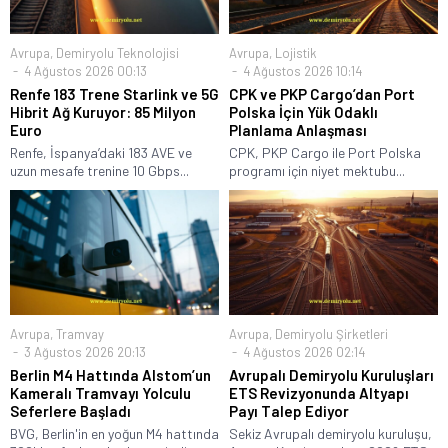
Avrupa
,
Demiryolu Teknolojisi
Avrupa
,
Lojistik
4 Ağustos 2026 00:13
4 Ağustos 2026 10:14
Renfe 183 Trene Starlink ve 5G
CPK ve PKP Cargo’dan Port
Hibrit Ağ Kuruyor: 85 Milyon
Polska İçin Yük Odaklı
Euro
Planlama Anlaşması
Renfe, İspanya’daki 183 AVE ve
CPK, PKP Cargo ile Port Polska
uzun mesafe trenine 10 Gbps...
programı için niyet mektubu...
Avrupa
,
Tramvay
Avrupa
,
Demiryolu Şirketleri
3 Ağustos 2026 20:13
4 Ağustos 2026 02:14
Berlin M4 Hattında Alstom’un
Avrupalı Demiryolu Kuruluşları
Kameralı Tramvayı Yolculu
ETS Revizyonunda Altyapı
Seferlere Başladı
Payı Talep Ediyor
BVG, Berlin'in en yoğun M4 hattında
Sekiz Avrupalı demiryolu kuruluşu,