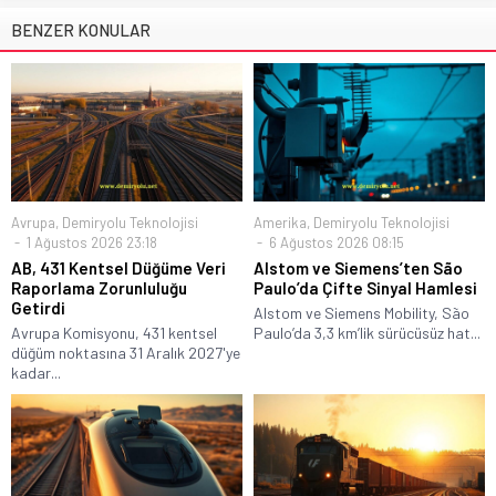
BENZER KONULAR
Avrupa
,
Demiryolu Teknolojisi
Amerika
,
Demiryolu Teknolojisi
1 Ağustos 2026 23:18
6 Ağustos 2026 08:15
AB, 431 Kentsel Düğüme Veri
Alstom ve Siemens’ten São
Raporlama Zorunluluğu
Paulo’da Çifte Sinyal Hamlesi
Getirdi
Alstom ve Siemens Mobility, São
Avrupa Komisyonu, 431 kentsel
Paulo’da 3,3 km’lik sürücüsüz hat...
düğüm noktasına 31 Aralık 2027'ye
kadar...