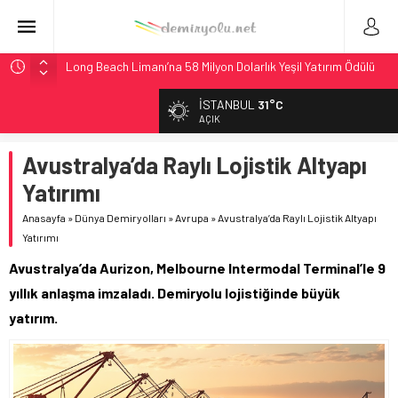
Long Beach Limanı’na 58 Milyon Dolarlık Yeşil Yatırım Ödülü
Madrid 6. Hat 2027’de Sürücüsüz: Kapasite %70 Artacak
İSTANBUL
31°C
Laing O’Rourke, 17,2 Milyar Sterlinlik Siparişle Tesis
AÇIK
Büyütüyor
Avustralya’da Raylı Lojistik Altyapı
İtalya’dan Yeni Otomotiv Demiryolu: 4.800 Ton CO2
Tasarrufu
Yatırımı
AAR, MIT ve Berkeley Dahil 4 Üniversiteyle Araştırma
Anasayfa
»
Dünya Demiryolları
»
Avrupa
»
Avustralya’da Raylı Lojistik Altyapı
Konsorsiyumu Başlattı
Yatırımı
Avustralya’da Aurizon, Melbourne Intermodal Terminal’le 9
yıllık anlaşma imzaladı. Demiryolu lojistiğinde büyük
yatırım.