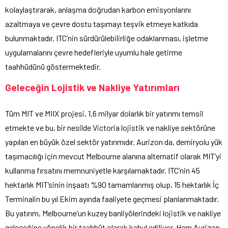
kolaylaştırarak, anlaşma doğrudan karbon emisyonlarını
azaltmaya ve çevre dostu taşımayı teşvik etmeye katkıda
bulunmaktadır. ITC’nin sürdürülebilirliğe odaklanması, işletme
uygulamalarını çevre hedefleriyle uyumlu hale getirme
taahhüdünü göstermektedir.
Geleceğin Lojistik ve Nakliye Yatırımları
Tüm MIT ve MIIX projesi, 1,6 milyar dolarlık bir yatırımı temsil
etmekte ve bu, bir nesilde Victoria lojistik ve nakliye sektörüne
yapılan en büyük özel sektör yatırımıdır. Aurizon da, demiryolu yük
taşımacılığı için mevcut Melbourne alanına alternatif olarak MIT’yi
kullanma fırsatını memnuniyetle karşılamaktadır. ITC’nin 45
hektarlık MIT’sinin inşaatı %90 tamamlanmış olup, 15 hektarlık İç
Terminalin bu yıl Ekim ayında faaliyete geçmesi planlanmaktadır.
Bu yatırım, Melbourne’un kuzey banliyölerindeki lojistik ve nakliye
geleceğine yönelik bir taahhüt olarak kabul ediliyor. Hem Aurizon