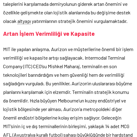
taleplerini karşılamada demiryolunun giderek artan önemini ve
özellikle gelişmekte olan lojistik alanlarında bu değişime destek
olacak
altyapı
yatırımlarının stratejik önemini vurgulamaktadır.
Artan İşlem Verimliliği ve Kapasite
MIT ile yapılan anlaşma, Aurizon ve müşterilerine önemli bir işlem
verimliliği ve kapasite artışı sağlayacak. Intermodal Terminal
Company (ITC) CEO’su Mishkel Maharaj, terminalin en son
teknolojileri barındırdığını ve hem güvenliği hem de verimliliği
sağladığını vurguladı. Bu yenilikler, Aurizon’ın uluslararası büyüme
planlarını karşılamak için elzemdir. Terminalin stratejik konumu
da önemlidir. Hızla büyüyen Melbourne’un kuzey endüstriyel ve
lojistik bölgesinde yer alması, Aurizon’a metropoldeki diğer
önemli endüstri bölgelerine kolay erişim sağlıyor. Geleceğin
MIT’sinin iç ve dış terminallerinin birleşimi, yaklaşık 14 adet MCG
AFL (Avustralya kurallı futbol) sahası büyüklüğünde bir hardstand