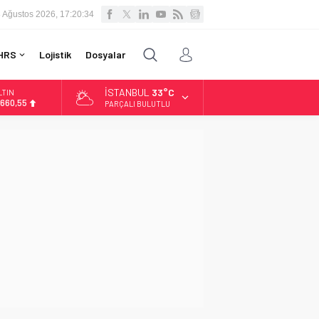
 Ağustos 2026, 17:20:35
HRS
Lojistik
Dosyalar
İSTANBUL
33°C
LTIN
.660,55
PARÇALI BULUTLU
İST
3.779,39
OLAR
,7111
URO
5,1881