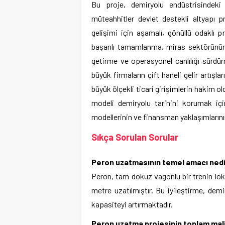
Bu proje, demiryolu endüstrisindeki
müteahhitler devlet destekli altyapı pr
gelişimi için aşamalı, gönüllü odaklı p
başarılı tamamlanma, miras sektörünün s
getirme ve operasyonel canlılığı sürdü
büyük firmaların çift haneli gelir artış
büyük ölçekli ticari girişimlerin hakim o
modeli demiryolu tarihini korumak içi
modellerinin ve finansman yaklaşımlarının
Sıkça Sorulan Sorular
Peron uzatmasının temel amacı ned
Peron, tam dokuz vagonlu bir trenin lok
metre uzatılmıştır. Bu iyileştirme, de
kapasiteyi artırmaktadır.
Peron uzatma projesinin toplam mali