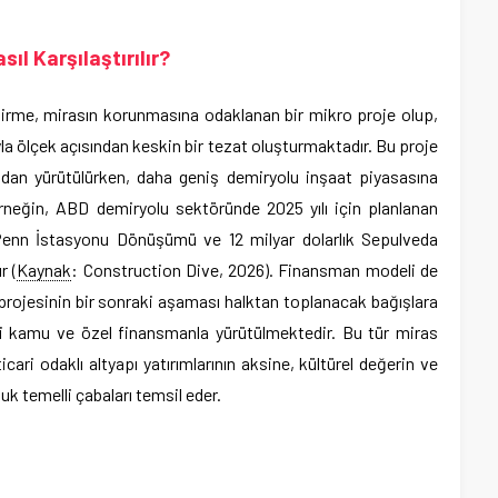
ıl Karşılaştırılır?
tirme, mirasın korunmasına odaklanan bir mikro proje olup,
yla ölçek açısından keskin bir tezat oluşturmaktadır. Bu proje
ından yürütülürken, daha geniş demiryolu inşaat piyasasına
 Örneğin, ABD demiryolu sektöründe 2025 yılı için planlanan
 Penn İstasyonu Dönüşümü ve 12 milyar dolarlık Sepulveda
r (
Kaynak
: Construction Dive, 2026). Finansman modeli de
 projesinin bir sonraki aşaması halktan toplanacak bağışlara
kli kamu ve özel finansmanla yürütülmektedir. Bu tür miras
ticari odaklı altyapı yatırımlarının aksine, kültürel değerin ve
uk temelli çabaları temsil eder.