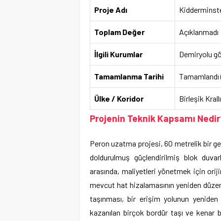
Proje Adı
Kidderminst
Toplam Değer
Açıklanmadı
İlgili Kurumlar
Demiryolu gön
Tamamlanma Tarihi
Tamamlandı (R
Ülke / Koridor
Birleşik Krall
Projenin Teknik Kapsamı Nedir
Peron uzatma projesi, 60 metrelik bir g
doldurulmuş güçlendirilmiş blok duvar
arasında, maliyetleri yönetmek için orij
mevcut hat hizalamasının yeniden düzenl
taşınması, bir erişim yolunun yeniden
kazanılan birçok bordür taşı ve kenar b