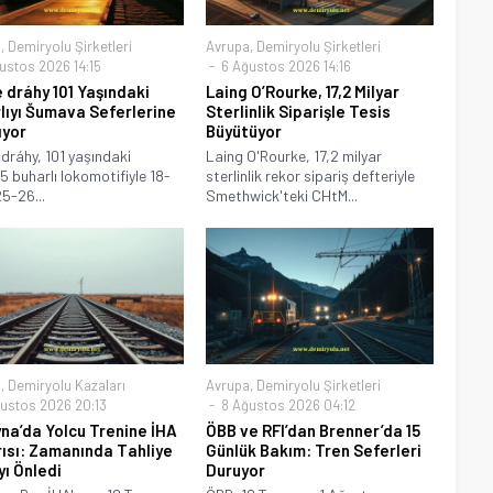
a
,
Demiryolu Şirketleri
Avrupa
,
Demiryolu Şirketleri
ustos 2026 14:15
6 Ağustos 2026 14:16
 dráhy 101 Yaşındaki
Laing O’Rourke, 17,2 Milyar
lıyı Šumava Seferlerine
Sterlinlik Siparişle Tesis
ıyor
Büyütüyor
dráhy, 101 yaşındaki
Laing O'Rourke, 17,2 milyar
5 buharlı lokomotifiyle 18-
sterlinlik rekor sipariş defteriyle
25-26...
Smethwick'teki CHtM...
a
,
Demiryolu Kazaları
Avrupa
,
Demiryolu Şirketleri
ustos 2026 20:13
8 Ağustos 2026 04:12
na’da Yolcu Trenine İHA
ÖBB ve RFI’dan Brenner’da 15
rısı: Zamanında Tahliye
Günlük Bakım: Tren Seferleri
yı Önledi
Duruyor