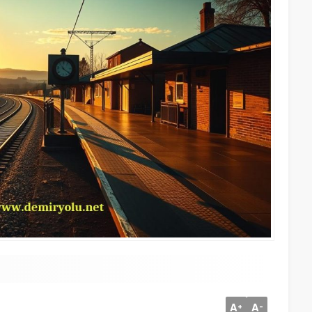
A
A
+
-