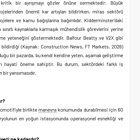
 kritik bir ayrışmayı gözler önüne sermektedir: Büyük
ojelerinden önemli kar artışları bildirirken, miras sektörü
rojelere ve kamu bağışlarına bağımlıdır. Kidderminster’daki
ınırlı kaynaklarla karmaşık mühendislik görevlerini yerine
rme yeteneğini göstermektedir. Balfour Beatty ve V2X gibi
ları bildirdiği (Kaynak: Construction News, FT Markets, 2026)
lduğu bir pazarda, bu kendi kendine yeten, aşamalı geliştirme
n hayati öneme sahiptir. Bu durum, sektördeki farklı iş
 bir yansımasıdır.
ir?
omotifiyle birlikte
manevra
konumunda durabilmesi için 60
miryolunun en yoğun istasyonunda operasyonel esnekliği ve
yeti ne kadardır?