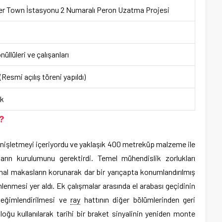
er Town İstasyonu 2 Numaralı Peron Uzatma Projesi
üllüleri ve çalışanları
esmi açılış töreni yapıldı)
ık
?
enişletmeyi içeriyordu ve yaklaşık 400 metreküp malzeme ile
ların kurulumunu gerektirdi. Temel mühendislik zorlukları
inal makasların korunarak dar bir yarıçapta konumlandırılmış
enmesi yer aldı. Ek çalışmalar arasında el arabası geçidinin
 eğimlendirilmesi ve
ray
hattının diğer bölümlerinden geri
loğu kullanılarak tarihi bir braket sinyalinin yeniden monte