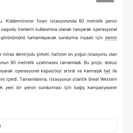
yolu, Kidderminster Town istasyonunda 60 metrelik peron
vagonlu trenlerin kullanımına olanak tanıyarak operasyonel
ihi görünümünü tamamlayacak sundurma inşaatı için
zemin
r miras demiryolu şirketi, hattının en yoğun istasyonu olan
onun 60 metrelik uzatmasını tamamladı. Bu proje, dokuz
anıyarak operasyonel kapasiteyi artırdı ve karmaşık
hat
ile
rını içerdi. Tamamlanma, istasyonun otantik Great Western
cek yeni bir peron sundurması için bağış kampanyasının
i