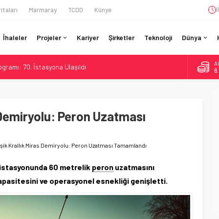
itaları
Marmaray
TCDD
Künye
8
İhaleler
Projeler
Kariyer
Şirketler
Teknoloji
Dünya
A
gramı: 70. İstasyona Ulaşıldı
6
re’de Lider, Class 99’lar 2026’da Yolda
B
1
da Tarihi Entegrasyon: GBR Anglia Resmen Başladı
GV ile 28 Fransız Şehrine Tek Bilet
s Demiryolu: Peron Uzatması
D
47
ine İHA Saldırısı: Zamanında Tahliye Faciayı Önledi
E
5
eşik Krallık Miras Demiryolu: Peron Uzatması Tamamlandı
n istasyonunda 60 metrelik
peron
uzatmasını
asitesini ve operasyonel esnekliği genişletti.