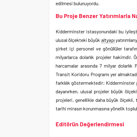
edilmesi bulunuyordu.
Bu Proje Benzer Yatırımlarla Nas
Kidderminster istasyonundaki bu iyileş
ulusal ölçekteki büyük
altyapı
yatırımları
şirket içi personel ve gönüllüler taraf
milyarlarca dolarlık projeler hakimdir.
harcamalar arasında 7 milyar dolarlık
Transit Koridoru Programı yer almaktadı
farklılık göstermektedir; Kidderminster
dayanırken, ulusal projeler büyük ölçe
projeleri, genellikle daha büyük ölçekli, 
tarihi mirasın korunmasına yönelik toplul
Editörün Değerlendirmesi