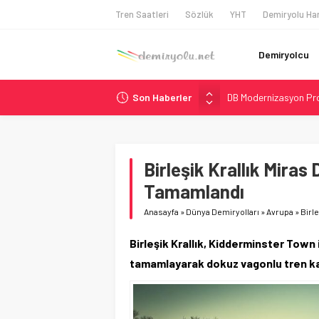
Tren Saatleri
Sözlük
YHT
Demiryolu Har
Demiryolcu
Son Haberler
DB Modernizasyon Pro
GB Railfreight İngilte
İngiltere Demiryolun
Malezya Havayolları, T
Birleşik Krallık Mira
Ukrayna’da Yolcu Tren
Tamamlandı
Anasayfa
»
Dünya Demiryolları
»
Avrupa
»
Birl
Birleşik Krallık, Kidderminster Tow
tamamlayarak dokuz vagonlu tren kap