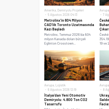
Amerika
,
Demiryolu Projeleri
Avrup
5 Ağustos 2026 04:13
7 Ağ
Metrolinx’in 604 Milyon
České
CAD’lik Toronto Uzatmasında
Buhar
Kazı Başladı
Çıkar
Metrolinx, Temmuz 2026'da 604
České 
milyon Kanada doları bütçeli
354.19
Eglinton Crosstown...
19 ve 
Avrupa
,
Lojistik
Avrup
6 Ağustos 2026 12:19
8 Ağ
İtalya’dan Yeni Otomotiv
Ukray
Demiryolu: 4.800 Ton CO2
Saldı
Tasarrufu
Facia