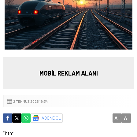
MOBİL REKLAM ALANI
2 TEMMUZ 2025 19:34
A
A
ABONE OL
+
-
“`html