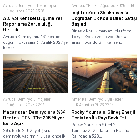
Avrupa
,
Demiryolu Teknolojisi
Avrupa
,
YHT
1 Ağustos 2026 18:19
1 Ağustos 2026 23:18
İngiltere’den Shinkansen’a
AB, 431 Kentsel Düğüme Veri
Doğrudan QR Kodlu Bilet Satışı
Raporlama Zorunluluğu
Başladı
Getirdi
Birleşik Krallık merkezli platform,
Avrupa Komisyonu, 431 kentsel
Tokyo–Kyoto ve Tokyo–Osaka
düğüm noktasına 31 Aralık 2027'ye
arası Tōkaidō Shinkansen...
kadar...
Avrupa
,
Demiryolu Projeleri
Amerika
,
Demiryolu Şirketleri
1 Ağustos 2026 22:17
6 Ağustos 2026 22:13
Macaristan Demiryoluna %64
Rocky Mountain, Güneş Enerjili
Destek: TEN-T’te 205 Milyar
Tesisten İlk Rayı Sevk Etti
Euro Açık
Rocky Mountain Steel Mills,
29 ülkede 21.521 yetişkin,
Temmuz 2026'da Union Pacific
demiryolu yatırımını ulusal öncelik
Railroad'a 328...