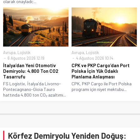
olarak onayladı;...
Avrupa
,
Lojistik
Avrupa
,
Lojistik
6 Ağustos 2026 12:19
4 Ağustos 2026 10:14
İtalya’dan Yeni Otomotiv
CPK ve PKP Cargo’dan Port
Demiryolu: 4.800 Ton CO2
Polska İçin Yük Odaklı
Tasarrufu
Planlama Anlaşması
FS Logistix, İtalya'da Livorno-
CPK, PKP Cargo ile Port Polska
Pontecagnano-Gioia Tauro
programı için niyet mektubu...
hattında 4.800 ton CO₂ azaltımı...
Körfez Demiryolu Yeniden Doğuş: