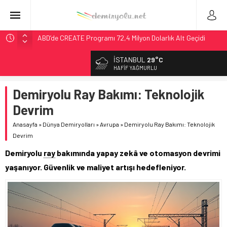
ABD’de CREATE Programı 72,4 Milyon Dolarlık Alt Geçidi
Başlattı
İSTANBUL
29°C
Ukrayna’da Yolcu Trenine İHA Saldırısı: Zamanında Tahliye
HAFIF YAĞMURLU
Faciayı Önledi
DB Modernizasyon Programı: 70. İstasyona Ulaşıldı
Demiryolu Ray Bakımı: Teknolojik
GB Railfreight İngiltere’de Lider, Class 99’lar 2026’da Yolda
Devrim
Wabtec Brezilya’da 1 Milyar Real’lik PTC Anlaşmasını 2031’e
Anasayfa
»
Dünya Demiryolları
»
Avrupa
»
Demiryolu Ray Bakımı: Teknolojik
Kadar Tamamlayacak
Devrim
Demiryolu
ray
bakımında yapay zekâ ve otomasyon devrimi
yaşanıyor. Güvenlik ve maliyet artışı hedefleniyor.