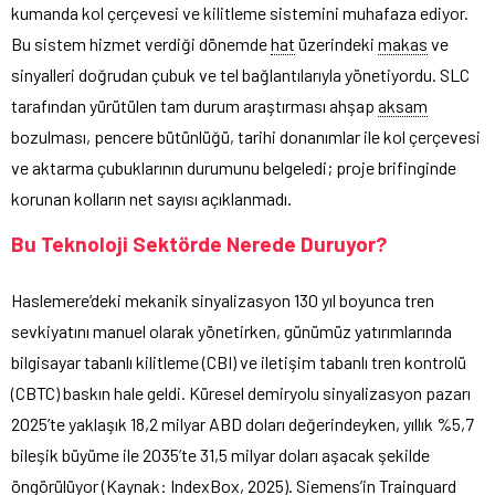
kumanda kol çerçevesi ve kilitleme sistemini muhafaza ediyor.
Bu sistem hizmet verdiği dönemde
hat
üzerindeki
makas
ve
sinyalleri doğrudan çubuk ve tel bağlantılarıyla yönetiyordu. SLC
tarafından yürütülen tam durum araştırması ahşap
aksam
bozulması, pencere bütünlüğü, tarihi donanımlar ile kol çerçevesi
ve aktarma çubuklarının durumunu belgeledi; proje brifinginde
korunan kolların net sayısı açıklanmadı.
Bu Teknoloji Sektörde Nerede Duruyor?
Haslemere’deki mekanik sinyalizasyon 130 yıl boyunca tren
sevkiyatını manuel olarak yönetirken, günümüz yatırımlarında
bilgisayar tabanlı kilitleme (CBI) ve iletişim tabanlı tren kontrolü
(CBTC) baskın hale geldi. Küresel demiryolu sinyalizasyon pazarı
2025’te yaklaşık 18,2 milyar ABD doları değerindeyken, yıllık %5,7
bileşik büyüme ile 2035’te 31,5 milyar doları aşacak şekilde
öngörülüyor (
Kaynak
: IndexBox, 2025). Siemens’in Trainguard