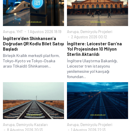
Avrupa
,
YHT
1 Ağustos 2026 18:19
Avrupa
,
Demiryolu Projeleri
2 Ağustos 2026 00:12
İngiltere’den Shinkansen’a
Doğrudan QR Kodlu Bilet Satışı
İngiltere: Leicester Garı’na
Başladı
Yol Projesinden 10 Milyon
Sterlin Aktarıldı
Birleşik Krallık merkezli platform,
Tokyo–Kyoto ve Tokyo–Osaka
İngiltere Ulaştırma Bakanlığı,
arası Tōkaidō Shinkansen...
Leicester tren istasyonu
yenilemesine yol kavşağı
fonundan...
Avrupa
,
Demiryolu Kazaları
Avrupa
,
Demiryolu Projeleri
8 Ağustos 2026 20:13
1 Ağustos 2026 22:13