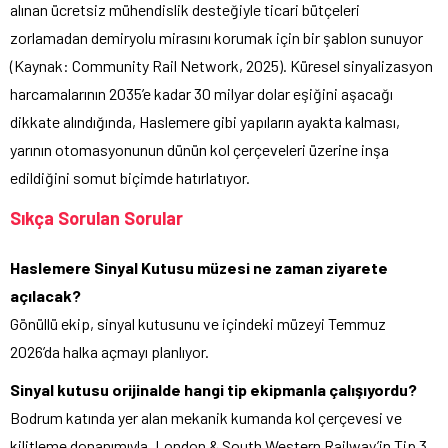
alınan ücretsiz mühendislik desteğiyle ticari bütçeleri
zorlamadan demiryolu mirasını korumak için bir şablon sunuyor
(Kaynak: Community Rail Network, 2025). Küresel sinyalizasyon
harcamalarının 2035’e kadar 30 milyar dolar eşiğini aşacağı
dikkate alındığında, Haslemere gibi yapıların ayakta kalması,
yarının otomasyonunun dünün kol çerçeveleri üzerine inşa
edildiğini somut biçimde hatırlatıyor.
Sıkça Sorulan Sorular
Haslemere Sinyal Kutusu müzesi ne zaman ziyarete
açılacak?
Gönüllü ekip, sinyal kutusunu ve içindeki müzeyi Temmuz
2026’da halka açmayı planlıyor.
Sinyal kutusu orijinalde hangi tip ekipmanla çalışıyordu?
Bodrum katında yer alan mekanik kumanda kol çerçevesi ve
kilitleme donanımıyla, London & South Western Railway’in Tip 3