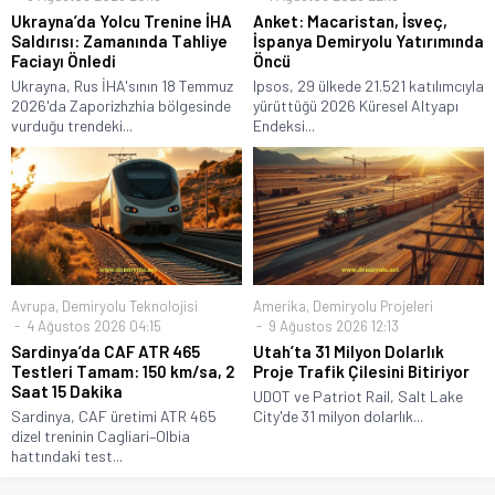
Ukrayna’da Yolcu Trenine İHA
Anket: Macaristan, İsveç,
Saldırısı: Zamanında Tahliye
İspanya Demiryolu Yatırımında
Faciayı Önledi
Öncü
Ukrayna, Rus İHA'sının 18 Temmuz
Ipsos, 29 ülkede 21.521 katılımcıyla
2026'da Zaporizhzhia bölgesinde
yürüttüğü 2026 Küresel Altyapı
vurduğu trendeki...
Endeksi...
Avrupa
,
Demiryolu Teknolojisi
Amerika
,
Demiryolu Projeleri
4 Ağustos 2026 04:15
9 Ağustos 2026 12:13
Sardinya’da CAF ATR 465
Utah’ta 31 Milyon Dolarlık
Testleri Tamam: 150 km/sa, 2
Proje Trafik Çilesini Bitiriyor
Saat 15 Dakika
UDOT ve Patriot Rail, Salt Lake
Sardinya, CAF üretimi ATR 465
City'de 31 milyon dolarlık...
dizel treninin Cagliari–Olbia
hattındaki test...