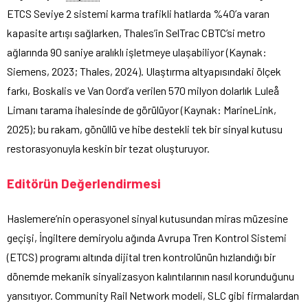
ETCS Seviye 2 sistemi karma trafikli hatlarda %40’a varan
kapasite artışı sağlarken, Thales’in SelTrac CBTC’si metro
ağlarında 90 saniye aralıklı işletmeye ulaşabiliyor (Kaynak:
Siemens, 2023; Thales, 2024). Ulaştırma altyapısındaki ölçek
farkı, Boskalis ve Van Oord’a verilen 570 milyon dolarlık Luleå
Limanı tarama ihalesinde de görülüyor (Kaynak: MarineLink,
2025); bu rakam, gönüllü ve hibe destekli tek bir sinyal kutusu
restorasyonuyla keskin bir tezat oluşturuyor.
Editörün Değerlendirmesi
Haslemere’nin operasyonel sinyal kutusundan miras müzesine
geçişi, İngiltere demiryolu ağında Avrupa Tren Kontrol Sistemi
(ETCS) programı altında dijital tren kontrolünün hızlandığı bir
dönemde mekanik sinyalizasyon kalıntılarının nasıl korunduğunu
yansıtıyor. Community Rail Network modeli, SLC gibi firmalardan