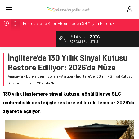
Fortescue ile Knorr-Bremse’den 99 Milyon Euro’luk
Sinyalizasyon Anlaşması
İSTANBUL
30°C
Stadler, Austin’e 21 CITYLINK Hafif Raylı Aracı Tedarik
PARÇALI BULUTLU
Edecek
9,9 Milyar Dolarlık Mor Hat’ta Tel Testleri Başladı
İngiltere’de 130 Yıllık Sinyal Kutusu
Utah’ta 31 Milyon Dolarlık Proje Trafik Çilesini Bitiriyor
Restore Ediliyor: 2026’da Müze
CRRC, Salvador Metrosu İçin 83,9 Milyon Euro’luk Anlaşma
Anasayfa
»
Dünya Demiryolları
»
Avrupa
»
İngiltere’de 130 Yıllık Sinyal Kutusu
İmzaladı
Restore Ediliyor: 2026’da Müze
130 yıllık Haslemere sinyal kutusu, gönüllüler ve SLC
mühendislik desteğiyle restore edilerek Temmuz 2026’da
ziyarete açılıyor.